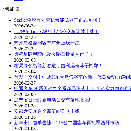
>
氢能源
Stadler全球首列窄轨氢能源列车正式亮相！
2026-06-24
127辆Solaris氢燃料电池公交车陆续上线！
2026-05-26
苏州海格氢能客车广州上线开跑！
2026-03-23
远程星际甲醇电动公路车批量交付辽宁！
2026-03-05
布局绿色智能新赛道，吉利远程落子邯郸！
2026-03-04
首发即交付！中通H系天然气客车的新一代黄金动力链到
2026-02-27
中通客车 H 系天然气全系新品正式上市 全链实力领跑赛
2026-02-06
辽宁省首批醇氢电动公交车落地北票!
2026-01-28
安徽六安20台全新氢能公交上线
2026-01-26
新年出口首单告捷！215台中国客车再拓墨西哥市场
2026-01-08