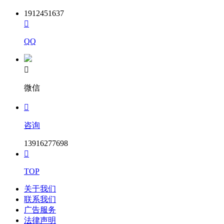
1912451637

QQ

微信

咨询
13916277698

TOP
关于我们
联系我们
广告服务
法律声明