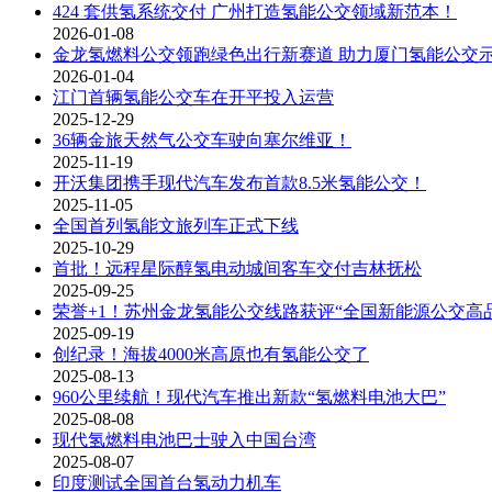
424 套供氢系统交付 广州打造氢能公交领域新范本！
2026-01-08
金龙氢燃料公交领跑绿色出行新赛道 助力厦门氢能公交
2026-01-04
江门首辆氢能公交车在开平投入运营
2025-12-29
36辆金旅天然气公交车驶向塞尔维亚！
2025-11-19
开沃集团携手现代汽车发布首款8.5米氢能公交！
2025-11-05
全国首列氢能文旅列车正式下线
2025-10-29
首批！远程星际醇氢电动城间客车交付吉林抚松
2025-09-25
荣誉+1！苏州金龙氢能公交线路获评“全国新能源公交高
2025-09-19
创纪录！海拔4000米高原也有氢能公交了
2025-08-13
960公里续航！现代汽车推出新款“氢燃料电池大巴”
2025-08-08
现代氢燃料电池巴士驶入中国台湾
2025-08-07
印度测试全国首台氢动力机车