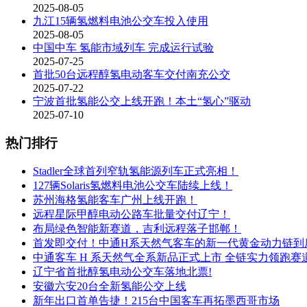
2025-08-05
九江15辆氢燃料电池公交车投入使用
2025-08-05
中国中车 氢能市域列车 完成运行试验
2025-07-25
首批50台远程醇氢电动客车交付南充公交
2025-07-22
宁波首批氢能公交上线开跑！本土“氢心”驱动
2025-07-10
热门排行
Stadler全球首列窄轨氢能源列车正式亮相！
127辆Solaris氢燃料电池公交车陆续上线！
苏州海格氢能客车广州上线开跑！
远程星际甲醇电动公路车批量交付辽宁！
布局绿色智能新赛道，吉利远程落子邯郸！
首发即交付！中通H系天然气客车的新一代黄金动力链到
中通客车 H 系天然气全系新品正式上市 全链实力领跑赛
辽宁省首批醇氢电动公交车落地北票!
安徽六安20台全新氢能公交上线
新年出口首单告捷！215台中国客车再拓墨西哥市场