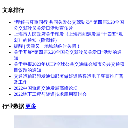
文章排行
“理解与尊重同行 共同关爱公交驾驶员” 第四届5.20全国
公交驾驶员关爱日活动宣传片
上海市人民政府关于印发《上海市能源发展“十四五”规
划》的通知（附图解）
提醒 | 天津又一地铁站临时关闭！
关于开展“第四届5.20全国公交驾驶员关爱日”活动的通
知
关于申报2023年UITP全球公共交通峰会城市公共交通项
目议题的通知
交通运输部印发通知部署做好道路客运电子客票推广普
及工作
2022中国轨道交通发展高峰论坛
2022地下工程与隧道技术应用研讨会
行业数据
更多