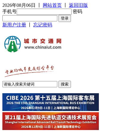
2026年08月06日
丨
网站首页
丨
返回旧版
手机号
密码
新用户注册
丨
忘记密码