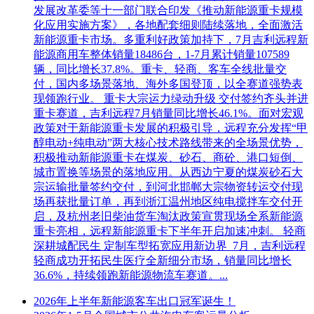
发展改革委等十一部门联合印发《推动新能源重卡规模
化应用实施方案》，各地配套细则陆续落地，全面激活
新能源重卡市场。多重利好政策加持下，7月吉利远程新
能源商用车整体销量18486台，1-7月累计销量107589
辆，同比增长37.8%。重卡、轻商、客车全线批量交
付，国内多场景落地、海外多国登顶，以全赛道强势表
现领跑行业。 重卡大宗运力绿动升级 交付签约齐头并进
重卡赛道，吉利远程7月销量同比增长46.1%。面对宏观
政策对于新能源重卡发展的积极引导，远程充分发挥“甲
醇电动+纯电动”两大核心技术路线带来的全场景优势，
积极推动新能源重卡在煤炭、砂石、商砼、港口短倒、
城市置换等场景的落地应用。从西边宁夏的煤炭砂石大
宗运输批量签约交付，到河北邯郸大宗物资转运交付现
场再获批量订单，再到浙江温州地区纯电搅拌车交付开
启，及杭州老旧柴油货车淘汰政策宣贯现场全系新能源
重卡亮相，远程新能源重卡下半年开启加速冲刺。 轻商
深耕城配民生 定制车型拓宽应用新边界 7月，吉利远程
轻商成功开拓民生医疗全新细分市场，销量同比增长
36.6%，持续领跑新能源物流车赛道。...
2026年上半年新能源客车出口冠军诞生！