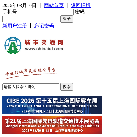
2026年08月10日
丨
网站首页
丨
返回旧版
手机号
密码
新用户注册
丨
忘记密码