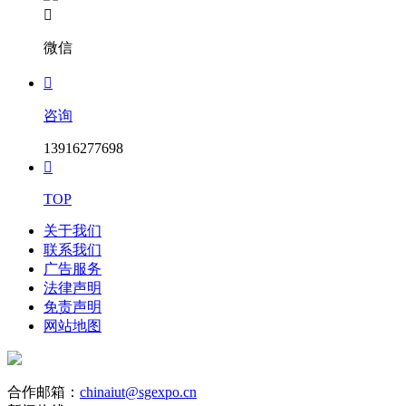

微信

咨询
13916277698

TOP
关于我们
联系我们
广告服务
法律声明
免责声明
网站地图
合作邮箱：
chinaiut@sgexpo.cn