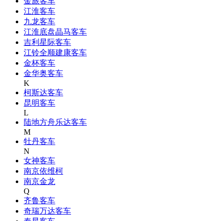
金旅客车
江淮客车
九龙客车
江淮底盘晶马客车
吉利星际客车
江铃全顺建康客车
金杯客车
金华奥客车
K
柯斯达客车
昆明客车
L
陆地方舟乐达客车
M
牡丹客车
N
女神客车
南京依维柯
南京金龙
Q
齐鲁客车
奇瑞万达客车