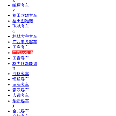
E
峨眉客车
F
福田欧辉客车
福田图雅诺
飞驰客车
G
桂林大宇客车
广西申龙客车
国唐客车
广汽比亚迪
国泰客车
格力钛新能源
H
海格客车
恒通客车
黄海客车
豪沃客车
宏远客车
华新客车
J
金龙客车