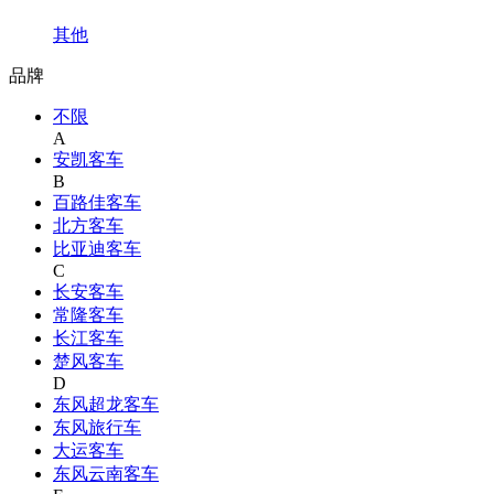
其他
品牌
不限
A
安凯客车
B
百路佳客车
北方客车
比亚迪客车
C
长安客车
常隆客车
长江客车
楚风客车
D
东风超龙客车
东风旅行车
大运客车
东风云南客车