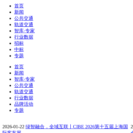
首页
新闻
公共交通
轨道交通
智库·专家
行业数据
招标
中标
专题
首页
新闻
智库·专家
公共交通
轨道交通
行业数据
品牌活动
专题
2026-01-22
绿智融合，全域互联丨CIBE 2026第十五届上海国
2
际客车展…