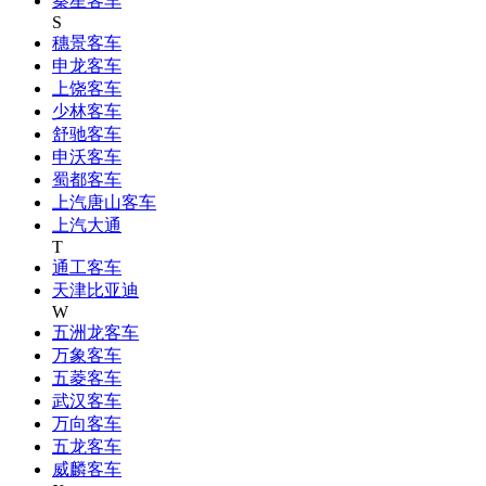
秦星客车
S
穗景客车
申龙客车
上饶客车
少林客车
舒驰客车
申沃客车
蜀都客车
上汽唐山客车
上汽大通
T
通工客车
天津比亚迪
W
五洲龙客车
万象客车
五菱客车
武汉客车
万向客车
五龙客车
威麟客车