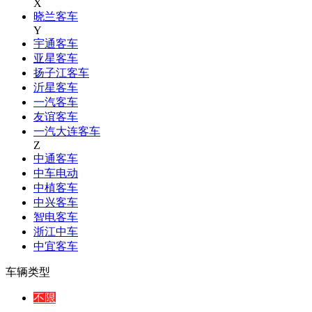
X
晓兰客车
Y
宇通客车
亚星客车
扬子江客车
沂星客车
一汽客车
友谊客车
一汽大连客车
Z
中通客车
中车电动
中植客车
中兴客车
智电客车
浙江中车
中宜客车
车辆类型
不限