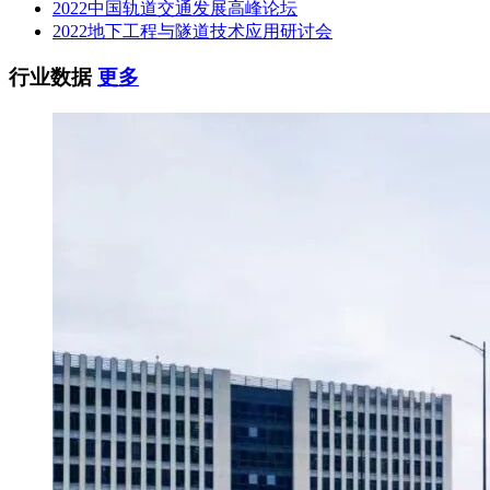
2022中国轨道交通发展高峰论坛
2022地下工程与隧道技术应用研讨会
行业数据
更多
此次向比亚迪订购的车辆包括64辆12米纯电动巴士和9辆15米
纯电动巴士。虽然车辆的技术细节尚未公布，但两家公司已建
立了良好的合作关系：2023年9月，EBS在海牙-斯特里克特许
经营区部署了43辆比亚迪电动巴士。
据悉，新订购的巴士加入EBS车队后，将以“Reizen door
Zeeland”（泽兰省交通出行）的品牌运营，该品牌也是EBS在
泽兰省推广公共交通服务的品牌名称。
据报道，这些巴士将配备舒适的紫色座椅，以及便于乘客辨识
的绿色优先座椅。地板采用浅色木纹设计，营造宁静自然的氛
围。每位乘客均可使用免费Wi-Fi和USB-C充电接口。EBS与
相关机构合作，提升了巴士的无障碍设施，例如在扶手和停车
按钮上采用醒目的颜色对比，并在后门对面设置了专用轮椅空
间。
据EBS透露，该公司运营的纯电动巴士数量已超过燃油巴士。
目前，EBS在海牙、艾瑟尔-费希特、赞斯特里克-瓦特兰和福