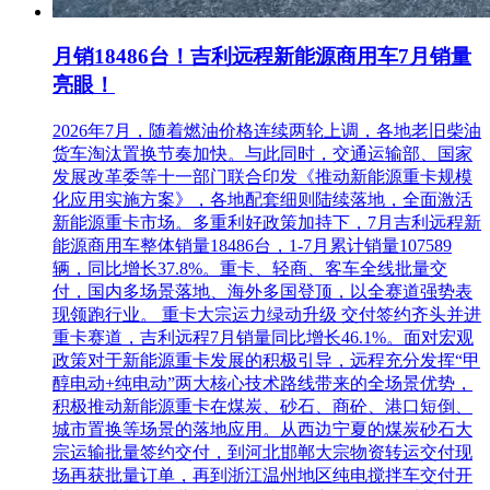
月销18486台！吉利远程新能源商用车7月销量
亮眼！
2026年7月，随着燃油价格连续两轮上调，各地老旧柴油
货车淘汰置换节奏加快。与此同时，交通运输部、国家
发展改革委等十一部门联合印发《推动新能源重卡规模
化应用实施方案》，各地配套细则陆续落地，全面激活
新能源重卡市场。多重利好政策加持下，7月吉利远程新
能源商用车整体销量18486台，1-7月累计销量107589
辆，同比增长37.8%。重卡、轻商、客车全线批量交
付，国内多场景落地、海外多国登顶，以全赛道强势表
现领跑行业。 重卡大宗运力绿动升级 交付签约齐头并进
重卡赛道，吉利远程7月销量同比增长46.1%。面对宏观
政策对于新能源重卡发展的积极引导，远程充分发挥“甲
醇电动+纯电动”两大核心技术路线带来的全场景优势，
积极推动新能源重卡在煤炭、砂石、商砼、港口短倒、
城市置换等场景的落地应用。从西边宁夏的煤炭砂石大
宗运输批量签约交付，到河北邯郸大宗物资转运交付现
场再获批量订单，再到浙江温州地区纯电搅拌车交付开