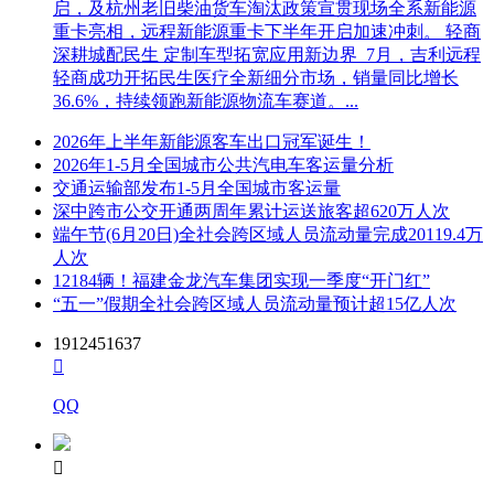
启，及杭州老旧柴油货车淘汰政策宣贯现场全系新能源
重卡亮相，远程新能源重卡下半年开启加速冲刺。 轻商
深耕城配民生 定制车型拓宽应用新边界 7月，吉利远程
轻商成功开拓民生医疗全新细分市场，销量同比增长
36.6%，持续领跑新能源物流车赛道。...
2026年上半年新能源客车出口冠军诞生！
2026年1-5月全国城市公共汽电车客运量分析
交通运输部发布1-5月全国城市客运量
深中跨市公交开通两周年累计运送旅客超620万人次
端午节(6月20日)全社会跨区域人员流动量完成20119.4万
人次
12184辆！福建金龙汽车集团实现一季度“开门红”
“五一”假期全社会跨区域人员流动量预计超15亿人次
1912451637

QQ
