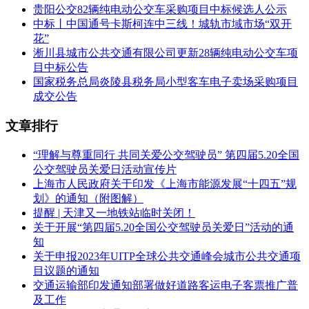
贵阳公交82辆纯电动公交车采购项目中标候选人公示
中标丨中国通号卡斯柯连中三线！城轨市域市场“双开
花”
淅川县城市公共交通有限公司更新28辆纯电动公交车项
目中标公告
国家税务总局炎陵县税务局小型客车电子卖场采购项目
成交公告
文章排行
“理解与尊重同行 共同关爱公交驾驶员” 第四届5.20全国
公交驾驶员关爱日活动宣传片
上海市人民政府关于印发《上海市能源发展“十四五”规
划》的通知（附图解）
提醒 | 天津又一地铁站临时关闭！
关于开展“第四届5.20全国公交驾驶员关爱日”活动的通
知
关于申报2023年UITP全球公共交通峰会城市公共交通项
目议题的通知
交通运输部印发通知部署做好道路客运电子客票推广普
及工作