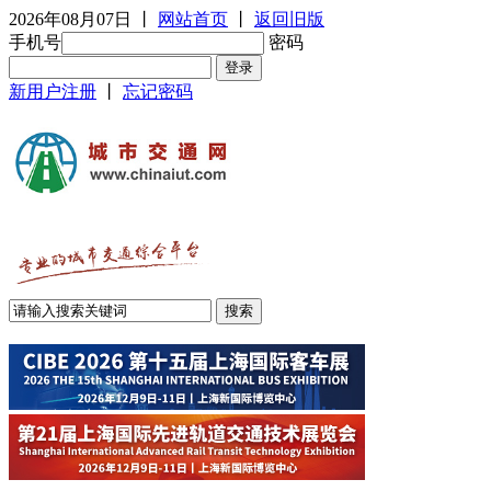
2026年08月07日
丨
网站首页
丨
返回旧版
手机号
密码
新用户注册
丨
忘记密码