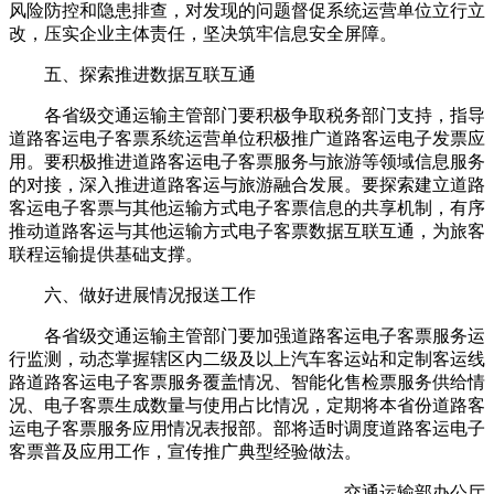
风险防控和隐患排查，对发现的问题督促系统运营单位立行立
改，压实企业主体责任，坚决筑牢信息安全屏障。
五、探索推进数据互联互通
各省级交通运输主管部门要积极争取税务部门支持，指导
道路客运电子客票系统运营单位积极推广道路客运电子发票应
用。要积极推进道路客运电子客票服务与旅游等领域信息服务
的对接，深入推进道路客运与旅游融合发展。要探索建立道路
客运电子客票与其他运输方式电子客票信息的共享机制，有序
推动道路客运与其他运输方式电子客票数据互联互通，为旅客
联程运输提供基础支撑。
六、做好进展情况报送工作
各省级交通运输主管部门要加强道路客运电子客票服务运
行监测，动态掌握辖区内二级及以上汽车客运站和定制客运线
路道路客运电子客票服务覆盖情况、智能化售检票服务供给情
况、电子客票生成数量与使用占比情况，定期将本省份道路客
运电子客票服务应用情况表报部。部将适时调度道路客运电子
客票普及应用工作，宣传推广典型经验做法。
交通运输部办公厅