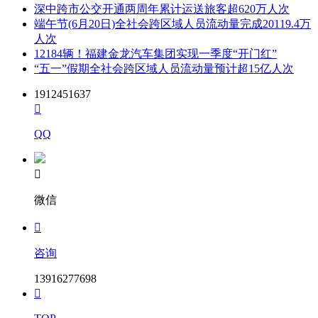
深中跨市公交开通两周年累计运送旅客超620万人次
端午节(6月20日)全社会跨区域人员流动量完成20119.4万
人次
12184辆！福建金龙汽车集团实现一季度“开门红”
“五一”假期全社会跨区域人员流动量预计超15亿人次
1912451637

QQ

微信

咨询
13916277698
