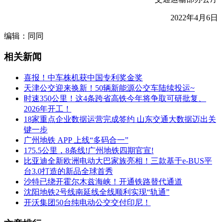
2022年4月6日
编辑：同同
相关新闻
喜报！中车株机获中国专利奖金奖
天津公交迎来换新！50辆新能源公交车陆续投运~
时速350公里！这4条跨省高铁今年将争取可研批复、
2026年开工！
18家重点企业数据运营完成签约 山东交通大数据迈出关
键一步
广州地铁 APP 上线“多码合一”
175.5公里，8条线!广州地铁四期官宣!
比亚迪全新欧洲电动大巴家族亮相！三款基于e-BUS平
台3.0打造的新品全球首秀
沙特已绕开霍尔木兹海峡！开通铁路替代通道
沈阳地铁2号线南延线全线顺利实现“轨通”
开沃集团50台纯电动公交交付印尼！