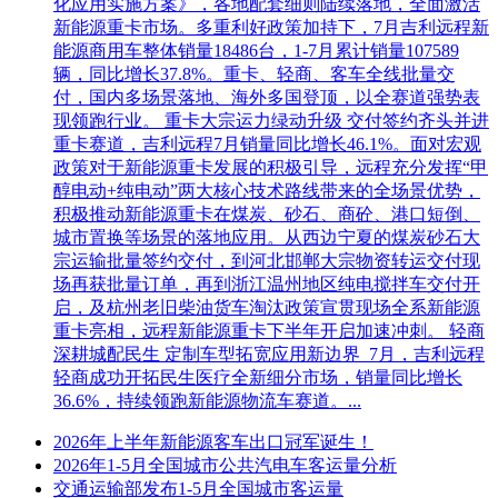
化应用实施方案》，各地配套细则陆续落地，全面激活
新能源重卡市场。多重利好政策加持下，7月吉利远程新
能源商用车整体销量18486台，1-7月累计销量107589
辆，同比增长37.8%。重卡、轻商、客车全线批量交
付，国内多场景落地、海外多国登顶，以全赛道强势表
现领跑行业。 重卡大宗运力绿动升级 交付签约齐头并进
重卡赛道，吉利远程7月销量同比增长46.1%。面对宏观
政策对于新能源重卡发展的积极引导，远程充分发挥“甲
醇电动+纯电动”两大核心技术路线带来的全场景优势，
积极推动新能源重卡在煤炭、砂石、商砼、港口短倒、
城市置换等场景的落地应用。从西边宁夏的煤炭砂石大
宗运输批量签约交付，到河北邯郸大宗物资转运交付现
场再获批量订单，再到浙江温州地区纯电搅拌车交付开
启，及杭州老旧柴油货车淘汰政策宣贯现场全系新能源
重卡亮相，远程新能源重卡下半年开启加速冲刺。 轻商
深耕城配民生 定制车型拓宽应用新边界 7月，吉利远程
轻商成功开拓民生医疗全新细分市场，销量同比增长
36.6%，持续领跑新能源物流车赛道。...
2026年上半年新能源客车出口冠军诞生！
2026年1-5月全国城市公共汽电车客运量分析
交通运输部发布1-5月全国城市客运量