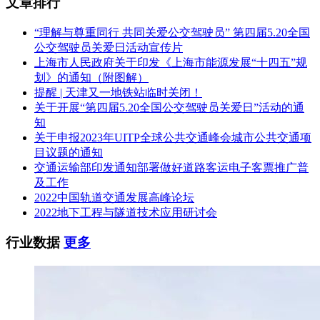
文章排行
“理解与尊重同行 共同关爱公交驾驶员” 第四届5.20全国
公交驾驶员关爱日活动宣传片
上海市人民政府关于印发《上海市能源发展“十四五”规
划》的通知（附图解）
提醒 | 天津又一地铁站临时关闭！
关于开展“第四届5.20全国公交驾驶员关爱日”活动的通
知
关于申报2023年UITP全球公共交通峰会城市公共交通项
目议题的通知
交通运输部印发通知部署做好道路客运电子客票推广普
及工作
2022中国轨道交通发展高峰论坛
2022地下工程与隧道技术应用研讨会
行业数据
更多