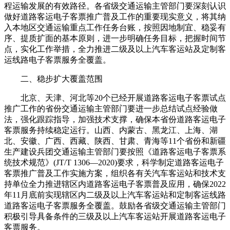
程运输发展的有效路径。各省级交通运输主管部门要深刻认识
做好道路客运电子客票推广普及工作的重要现实意义，将其纳
入本地区交通运输重点工作任务台账，按照因地制宜、稳妥有
序、提质扩面的基本原则，进一步明确任务目标，把握时间节
点，实化工作举措，全力推进二级及以上汽车客运站及定制客
运线路电子客票服务全覆盖。
二、稳步扩大覆盖范围
北京、天津、河北等20个已经开展道路客运电子客票试点
推广工作的省份交通运输主管部门要进一步总结试点经验做
法，强化跟踪指导，加强技术支撑，确保本省份道路客运电子
客票服务持续稳定运行。山西、内蒙古、黑龙江、上海、湖
北、安徽、广西、西藏、陕西、甘肃、青海等11个省份和新疆
生产建设兵团交通运输主管部门要按照《道路客运电子客票系
统技术规范》(JT/T 1306—2020)要求，科学制定道路客运电子
客票推广普及工作实施方案，组织各有关汽车客运站和技术支
持单位全力推进辖区内道路客运电子客票普及应用，确保2022
年11月底前实现辖区内二级及以上汽车客运站和定制客运线路
道路客运电子客票服务全覆盖。鼓励各省级交通运输主管部门
积极引导具备条件的三级及以上汽车客运站开展道路客运电子
客票服务。