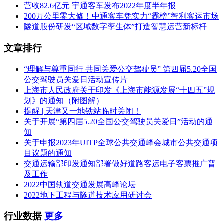
营收82.6亿元 宇通客车发布2022年度半年报
200万公里零大修！中通客车凭实力“霸榜”智利客运市场
隧道股份研发“区域数字孪生体”打造智慧运营新标杆
文章排行
“理解与尊重同行 共同关爱公交驾驶员” 第四届5.20全国
公交驾驶员关爱日活动宣传片
上海市人民政府关于印发《上海市能源发展“十四五”规
划》的通知（附图解）
提醒 | 天津又一地铁站临时关闭！
关于开展“第四届5.20全国公交驾驶员关爱日”活动的通
知
关于申报2023年UITP全球公共交通峰会城市公共交通项
目议题的通知
交通运输部印发通知部署做好道路客运电子客票推广普
及工作
2022中国轨道交通发展高峰论坛
2022地下工程与隧道技术应用研讨会
行业数据
更多