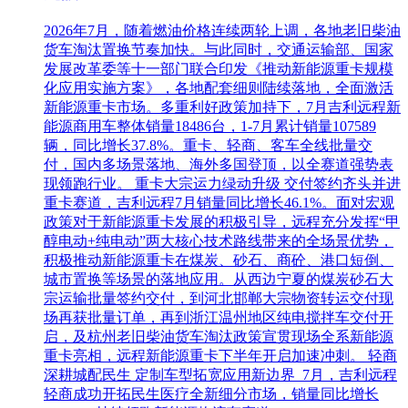
2026年7月，随着燃油价格连续两轮上调，各地老旧柴油
货车淘汰置换节奏加快。与此同时，交通运输部、国家
发展改革委等十一部门联合印发《推动新能源重卡规模
化应用实施方案》，各地配套细则陆续落地，全面激活
新能源重卡市场。多重利好政策加持下，7月吉利远程新
能源商用车整体销量18486台，1-7月累计销量107589
辆，同比增长37.8%。重卡、轻商、客车全线批量交
付，国内多场景落地、海外多国登顶，以全赛道强势表
现领跑行业。 重卡大宗运力绿动升级 交付签约齐头并进
重卡赛道，吉利远程7月销量同比增长46.1%。面对宏观
政策对于新能源重卡发展的积极引导，远程充分发挥“甲
醇电动+纯电动”两大核心技术路线带来的全场景优势，
积极推动新能源重卡在煤炭、砂石、商砼、港口短倒、
城市置换等场景的落地应用。从西边宁夏的煤炭砂石大
宗运输批量签约交付，到河北邯郸大宗物资转运交付现
场再获批量订单，再到浙江温州地区纯电搅拌车交付开
启，及杭州老旧柴油货车淘汰政策宣贯现场全系新能源
重卡亮相，远程新能源重卡下半年开启加速冲刺。 轻商
深耕城配民生 定制车型拓宽应用新边界 7月，吉利远程
轻商成功开拓民生医疗全新细分市场，销量同比增长