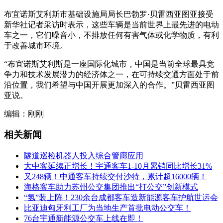
布宜诺斯艾利斯市基础设施局局长巴勃罗·贝雷西亚图亚接受
新华社记者采访时表示，这些车辆是当前世界上最先进的电动
车之一，它们噪音小，不排放任何有害气体或化学物质，有利
于改善城市环境。
“布宜诺斯艾利斯是一座国际化城市，中国是当前全球最具竞
争力和技术发展潜力的经济体之一，在可持续交通方面处于前
沿位置，我们希望与中国开展更加深入的合作。”贝雷西亚图
亚说。
编辑：刚刚
相关新闻
隧道巡检机器人投入综合管廊应用
大中客延续正增长！宇通客车1-10月累销同比增长31%
又248辆！中通客车持续交付沙特，累计超16000辆！
海格客车助力苏州公交集团推出“打公交”创新模式
“氢”装上阵！230余台成都客车造新能源客车护航世运会
比亚迪匈牙利工厂为当地生产首批电动公交车！
76台宇通新能源公交车上线在即！