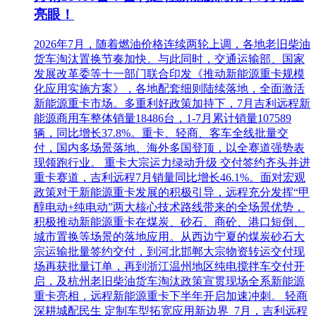
亮眼！
2026年7月，随着燃油价格连续两轮上调，各地老旧柴油
货车淘汰置换节奏加快。与此同时，交通运输部、国家
发展改革委等十一部门联合印发《推动新能源重卡规模
化应用实施方案》，各地配套细则陆续落地，全面激活
新能源重卡市场。多重利好政策加持下，7月吉利远程新
能源商用车整体销量18486台，1-7月累计销量107589
辆，同比增长37.8%。重卡、轻商、客车全线批量交
付，国内多场景落地、海外多国登顶，以全赛道强势表
现领跑行业。 重卡大宗运力绿动升级 交付签约齐头并进
重卡赛道，吉利远程7月销量同比增长46.1%。面对宏观
政策对于新能源重卡发展的积极引导，远程充分发挥“甲
醇电动+纯电动”两大核心技术路线带来的全场景优势，
积极推动新能源重卡在煤炭、砂石、商砼、港口短倒、
城市置换等场景的落地应用。从西边宁夏的煤炭砂石大
宗运输批量签约交付，到河北邯郸大宗物资转运交付现
场再获批量订单，再到浙江温州地区纯电搅拌车交付开
启，及杭州老旧柴油货车淘汰政策宣贯现场全系新能源
重卡亮相，远程新能源重卡下半年开启加速冲刺。 轻商
深耕城配民生 定制车型拓宽应用新边界 7月，吉利远程