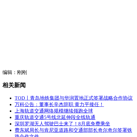
编辑：刚刚
相关新闻
TOD丨青岛地铁集团与华润置地正式签署战略合作协议
万科公告：董事长辛杰辞职 黄力平接任！
上海轨道交通网络规模继续领跑全球
重庆轨道交通5号线北延伸段全线轨通
深圳罗湖无人驾驶巴士来了！8月底免费乘坐
费东斌局长与肯尼亚道路和交通部部长奇尔奇尔签署铁
路合作文件