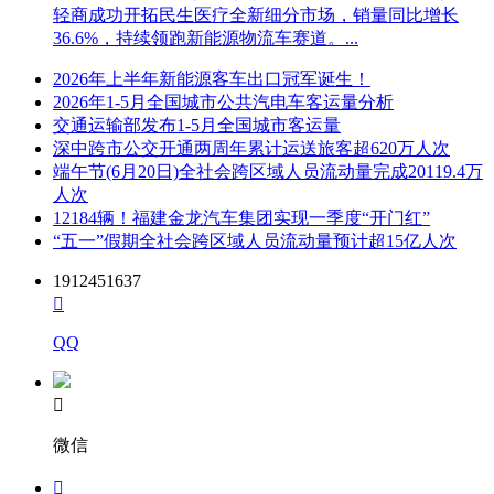
轻商成功开拓民生医疗全新细分市场，销量同比增长
36.6%，持续领跑新能源物流车赛道。...
2026年上半年新能源客车出口冠军诞生！
2026年1-5月全国城市公共汽电车客运量分析
交通运输部发布1-5月全国城市客运量
深中跨市公交开通两周年累计运送旅客超620万人次
端午节(6月20日)全社会跨区域人员流动量完成20119.4万
人次
12184辆！福建金龙汽车集团实现一季度“开门红”
“五一”假期全社会跨区域人员流动量预计超15亿人次
1912451637

QQ

微信
