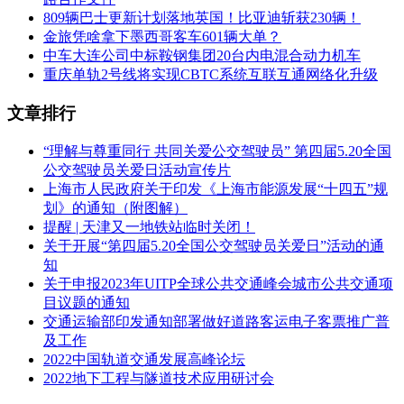
809辆巴士更新计划落地英国！比亚迪斩获230辆！
金旅凭啥拿下墨西哥客车601辆大单？
中车大连公司中标鞍钢集团20台内电混合动力机车
重庆单轨2号线将实现CBTC系统互联互通网络化升级
文章排行
“理解与尊重同行 共同关爱公交驾驶员” 第四届5.20全国
公交驾驶员关爱日活动宣传片
上海市人民政府关于印发《上海市能源发展“十四五”规
划》的通知（附图解）
提醒 | 天津又一地铁站临时关闭！
关于开展“第四届5.20全国公交驾驶员关爱日”活动的通
知
关于申报2023年UITP全球公共交通峰会城市公共交通项
目议题的通知
交通运输部印发通知部署做好道路客运电子客票推广普
及工作
2022中国轨道交通发展高峰论坛
2022地下工程与隧道技术应用研讨会