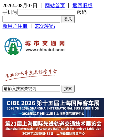
2026年08月07日
丨
网站首页
丨
返回旧版
手机号
密码
新用户注册
丨
忘记密码