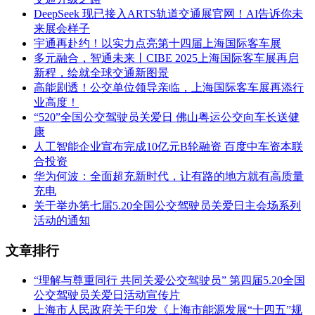
DeepSeek 现已接入ARTS轨道交通展官网！AI告诉你未
来展会样子
宇通再赴约！以实力点亮第十四届上海国际客车展
多元融合，智通未来丨CIBE 2025上海国际客车展再启
新程，绘就全球交通新图景
高能剧透！公交单位领导亲临，上海国际客车展再添行
业高度​！
“520”全国公交驾驶员关爱日 佛山粤运公交向车长送健
康
人工智能企业宣布完成10亿元B轮融资 百度中车资本联
合投资
华为何波：全面超充新时代，让有路的地方就有高质量
充电
关于举办第七届5.20全国公交驾驶员关爱日主会场系列
活动的通知
文章排行
“理解与尊重同行 共同关爱公交驾驶员” 第四届5.20全国
公交驾驶员关爱日活动宣传片
上海市人民政府关于印发《上海市能源发展“十四五”规