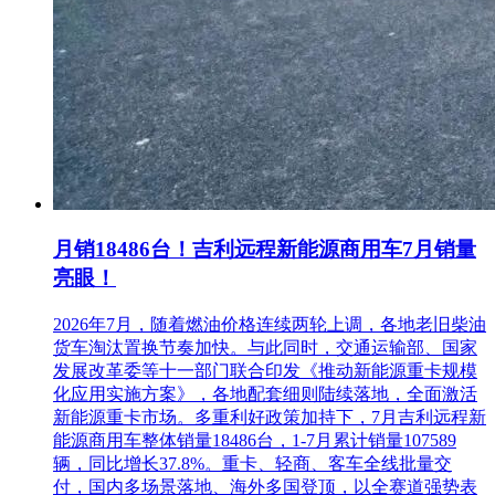
月销18486台！吉利远程新能源商用车7月销量
亮眼！
2026年7月，随着燃油价格连续两轮上调，各地老旧柴油
货车淘汰置换节奏加快。与此同时，交通运输部、国家
发展改革委等十一部门联合印发《推动新能源重卡规模
化应用实施方案》，各地配套细则陆续落地，全面激活
新能源重卡市场。多重利好政策加持下，7月吉利远程新
能源商用车整体销量18486台，1-7月累计销量107589
辆，同比增长37.8%。重卡、轻商、客车全线批量交
付，国内多场景落地、海外多国登顶，以全赛道强势表