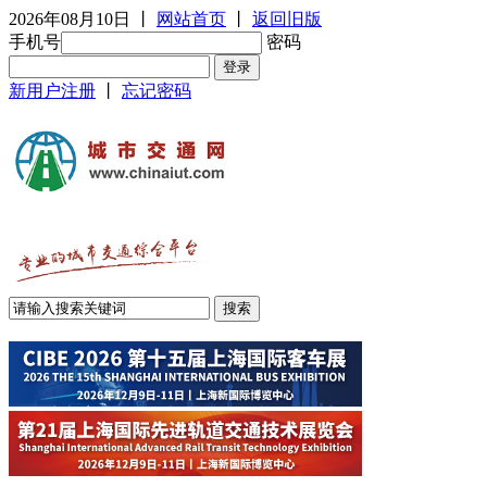
2026年08月10日
丨
网站首页
丨
返回旧版
手机号
密码
新用户注册
丨
忘记密码