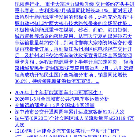
现领跑行业。 重卡大宗运力绿动升级 交付签约齐头并进
重卡赛道，吉利远程7月销量同比增长46.1%。面对宏观
政策对于新能源重卡发展的积极引导，远程充分发挥“甲
醇电动+纯电动”两大核心技术路线带来的全场景优势，
积极推动新能源重卡在煤炭、砂石、商砼、港口短倒、
城市置换等场景的落地应用。从西边宁夏的煤炭砂石大
宗运输批量签约交付，到河北邯郸大宗物资转运交付现
场再获批量订单，再到浙江温州地区纯电搅拌车交付开
启，及杭州老旧柴油货车淘汰政策宣贯现场全系新能源
重卡亮相，远程新能源重卡下半年开启加速冲刺。 轻商
深耕城配民生 定制车型拓宽应用新边界 7月，吉利远程
轻商成功开拓民生医疗全新细分市场，销量同比增长
36.6%，持续领跑新能源物流车赛道。...
2026年上半年新能源客车出口冠军诞生！
2026年1-5月全国城市公共汽电车客运量分析
交通运输部发布1-5月全国城市客运量
深中跨市公交开通两周年累计运送旅客超620万人次
端午节(6月20日)全社会跨区域人员流动量完成20119.4万
人次
12184辆！福建金龙汽车集团实现一季度“开门红”