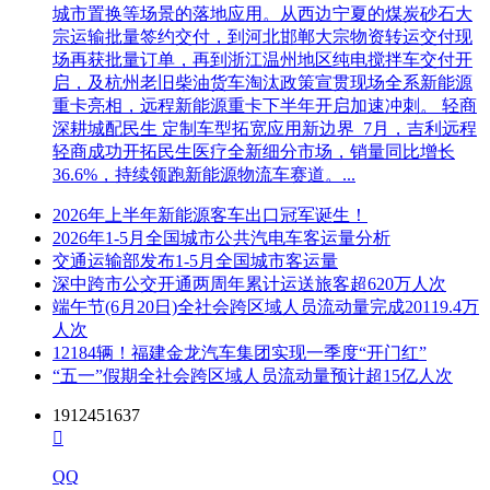
城市置换等场景的落地应用。从西边宁夏的煤炭砂石大
宗运输批量签约交付，到河北邯郸大宗物资转运交付现
场再获批量订单，再到浙江温州地区纯电搅拌车交付开
启，及杭州老旧柴油货车淘汰政策宣贯现场全系新能源
重卡亮相，远程新能源重卡下半年开启加速冲刺。 轻商
深耕城配民生 定制车型拓宽应用新边界 7月，吉利远程
轻商成功开拓民生医疗全新细分市场，销量同比增长
36.6%，持续领跑新能源物流车赛道。...
2026年上半年新能源客车出口冠军诞生！
2026年1-5月全国城市公共汽电车客运量分析
交通运输部发布1-5月全国城市客运量
深中跨市公交开通两周年累计运送旅客超620万人次
端午节(6月20日)全社会跨区域人员流动量完成20119.4万
人次
12184辆！福建金龙汽车集团实现一季度“开门红”
“五一”假期全社会跨区域人员流动量预计超15亿人次
1912451637

QQ