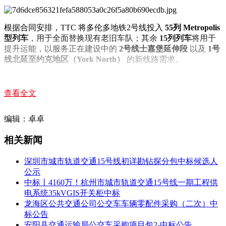
根据合同安排，TTC 将多伦多地铁2号线投入
55列 Metropolis
型列车
，用于全面替换现有老旧车队；其余
15列列车
将用于
提升运能，以服务正在建设中的
2号线士嘉堡延伸段
以及
1号
线北延至约克地区（York North）
的新线路需求。
新列车将由阿尔斯通在加拿大完成设计与工程开发，最终组装
将在其
桑德贝（Thunder Bay）
工厂进行，车辆测试则安排
查看全文
在
金斯顿（
Kingston
）
设施完成。TTC 确认，用于制造该批
列车的
55% 零部件和内容将来自加拿大本土供应商
，这是加
编辑：卓卓
拿大联邦政府“购买加拿大（Buy Canadian）”新政策实施后的
首个重大轨道交通采购项目。
相关新闻
据测算，该合同预计将在加拿大创造
最多945个高薪就业岗
位
，其中
600多个岗位来自阿尔斯通
，并将带动
超过1700个间
深圳市城市轨道交通15号线初详勘钻探分包中标候选人
接就业机会
。
公示
中标丨4160万！杭州市城市轨道交通15号线一期工程供
阿尔斯通表示，新一代 Metropolis 地铁列车采用了多项
生态化
电系统35kVGIS开关柜中标
设计
，包括先进的牵引系统、智能空调控制技术，以及基于虚
龙海区公共交通公司公交车车辆零配件采购（二次）中
拟现实（VR）的设计工具，可在列车全生命周期内显著提升
标公告
可持续性并降低环境影响。此外，列车还将配备
节能照明系
安阳县交通运输局公交车采购项目包2-中标公告