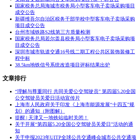
统
和
无线手机充电功能
，以提升乘客体验。
国家税务总局海城市税务局小型客车电子卖场采购项目
成交公告
在资金支持方面，加拿大联邦政府确认，将其此前为
2号线55
新疆维吾尔自治区税务干部学校中型客车电子卖场采购
列列车
提供的
7.58亿加元
资助额度提高至
9.509亿加元
，安大
项目成交公告
略省政府将按
1:1
比例予以配套出资。
台州市域铁路S2线第三方质量检测
国家税务总局若尔盖县税务局小型客车电子卖场采购项
目成交公告
深圳市城市轨道交通16号线二期工程公共区装饰装修工
程中标
38.5km地铁信号系统改造项目评标结果出炉
文章排行
“理解与尊重同行 共同关爱公交驾驶员” 第四届5.20全国
公交驾驶员关爱日活动宣传片
上海市人民政府关于印发《上海市能源发展“十四五”规
划》的通知（附图解）
提醒 | 天津又一地铁站临时关闭！
关于开展“第四届5.20全国公交驾驶员关爱日”活动的通
知
关于申报2023年UITP全球公共交通峰会城市公共交通项