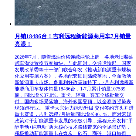
月销18486台！吉利远程新能源商用车7月销量
亮眼！
2026年7月，随着燃油价格连续两轮上调，各地老旧柴油
货车淘汰置换节奏加快。与此同时，交通运输部、国家
发展改革委等十一部门联合印发《推动新能源重卡规模
化应用实施方案》，各地配套细则陆续落地，全面激活
新能源重卡市场。多重利好政策加持下，7月吉利远程新
能源商用车整体销量18486台，1-7月累计销量107589
辆，同比增长37.8%。重卡、轻商、客车全线批量交
付，国内多场景落地、海外多国登顶，以全赛道强势表
现领跑行业。 重卡大宗运力绿动升级 交付签约齐头并进
重卡赛道，吉利远程7月销量同比增长46.1%。面对宏观
政策对于新能源重卡发展的积极引导，远程充分发挥“甲
醇电动+纯电动”两大核心技术路线带来的全场景优势，
积极推动新能源重卡在煤炭、砂石、商砼、港口短倒、