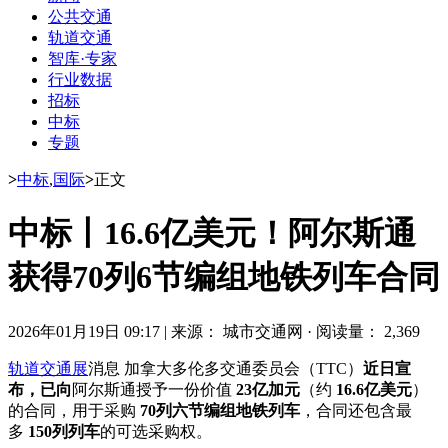
公共交通
轨道交通
智库·专家
行业数据
招标
中标
专题
>
中标
,
国际
>
正文
中标丨16.6亿美元！阿尔斯通
获得70列6节编组地铁列车合同
2026年01月19日 09:17
|
来源： 城市交通网
·
阅读量： 2,369
轨道交通展
消息 加拿大多伦多交通委员会（TTC）
近日宣
布，已向
阿尔斯通授予一份价值
23亿加元
（约
16.6亿美元
）
的合同，用于采购
70列六节编组地铁列车
，合同还包含最
多
150列列车
的可选采购权。