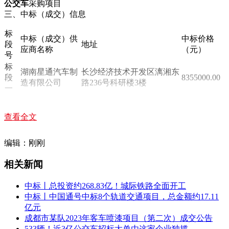
公交车
采购项目
三、中标（成交）信息
标
中标（成交）供
中标价格
段
地址
应商名称
（元）
号
标
湖南星通汽车制
长沙经济技术开发区漓湘东
段
8355000.00
造有限公司
路236号科研楼3楼
一
标
宇通客车股份有
郑州市管城回族区宇通路6
段
21426900.00
限公司
号
查看全文
二
标
湖南星通汽车制
长沙经济技术开发区漓湘东
编辑：刚刚
段
1696000.00
造有限公司
路236号科研楼3楼
三
相关新闻
中标金额总价：31477900元（标段一8355000.00元、标段二
21426900.00元、标段三1696000.00元）。
中标丨总投资约268.83亿！城际铁路全面开工
四、主要标的信息
中标丨中国通号中标8个轨道交通项目，总金额约17.11
标段一：
亿元
成都市某队2023年客车喷漆项目（第二次）成交公告
中标（成交）供应商名称
533辆！近3亿公交车招标大单由这家企业独揽