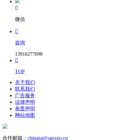
采购代理机构：湖南林三建筑科技有限公司

地 址：浏阳市关口街道国际烟花贸易大厦10楼1003室
联系人：周美玲
微信
电 话：13874995334

咨询
13916277698

TOP
关于我们
联系我们
广告服务
法律声明
免责声明
网站地图
合作邮箱：
chinaiut@sgexpo.cn