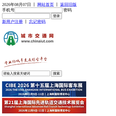
2026年08月07日
丨
网站首页
丨
返回旧版
手机号
密码
新用户注册
丨
忘记密码