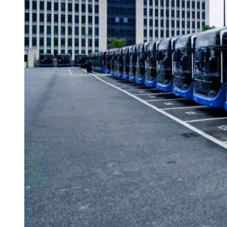
标段三：
排序
候选人名称
评审结果
1
湖南星通汽车制造有限公司
93.99
2
宇通客车股份有限公司
78.9
3
武汉衡鑫汇营汽车销售服务有限公司
65.95
七、资格审查不通过的投标供应商名称、原因和依据
无。
八、代理服务收费标准及金额
招标代理服务费由采购人与代理机构协商约定，收费金额为柒
万元整，由采购人向代理机构支付。
九、公告期限
本公告期限为 1 个工作日。
已参与本项目采购活动的供应商认为该中标（成交）结果和采
购过程等使自己的权益受到损害的，可以自本公告期限届满之
日（自本公告发布之日起至第 2 个工作日止）起 7 个工作日
内，以书面形式向采购人、采购代理机构提出质疑。质疑供应
商对采购人、采购代理机构的答复不满意或者采购人、采购代
理机构未在规定的时间内作出答复的，可以在答复期满后十五
个工作日内向浏阳市交通建设投资有限公司纪检部门投诉。