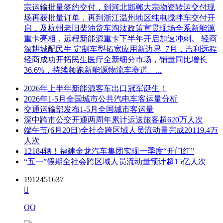
武汉衡鑫汇营汽车销售
合格
合格
3
21443400.00
77.41
宗运输批量签约交付，到河北邯郸大宗物资转运交付现
服务有限公司
场再获批量订单，再到浙江温州地区纯电搅拌车交付开
4
湖南迎君贸易有限公司
21384000.00
72.95
合格
合格
启，及杭州老旧柴油货车淘汰政策宣贯现场全系新能源
5
湖南莱喆商贸有限公司
21219000.00
68.83
合格
合格
重卡亮相，远程新能源重卡下半年开启加速冲刺。 轻商
深耕城配民生 定制车型拓宽应用新边界 7月，吉利远程
标段三：
轻商成功开拓民生医疗全新细分市场，销量同比增长
36.6%，持续领跑新能源物流车赛道。...
资格性
符合性
排
投标报价
供应商名称
评分
审查结
审查结
名
(元）
2026年上半年新能源客车出口冠军诞生！
果
果
2026年1-5月全国城市公共汽电车客运量分析
湖南星通汽车制造有限
交通运输部发布1-5月全国城市客运量
合格
合格
1
1696000.00
93.99
公司
深中跨市公交开通两周年累计运送旅客超620万人次
2
宇通客车股份有限公司
1699000.00
78.9
合格
合格
端午节(6月20日)全社会跨区域人员流动量完成20119.4万
武汉衡鑫汇营汽车销售
人次
合格
合格
3
1692000.00
65.95
服务有限公司
12184辆！福建金龙汽车集团实现一季度“开门红”
4
湖南莱喆商贸有限公司
1695000.00
64.99
合格
合格
“五一”假期全社会跨区域人员流动量预计超15亿人次
十一、凡对本次公告内容提出询问，请按以下方式联系
1912451637
采购人：浏阳市交通建设投资有限公司

地 址：浏阳市关口街道菊花石路212号
QQ
联系人：吴先生
电 话：13507427999