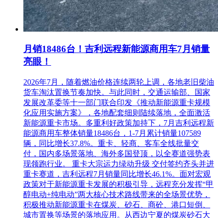
十、其他补充事宜
标段一：
资格性
符合性
排
投标报价
供应商名称
评分
审查结
审查结
名
(元）
月销18486台！吉利远程新能源商用车7月销量
果
果
亮眼！
湖南星通汽车制造有限
合格
合格
1
8355000.00
93.94
公司
2026年7月，随着燃油价格连续两轮上调，各地老旧柴油
2
宇通客车股份有限公司
8397000.00
86.09
合格
合格
货车淘汰置换节奏加快。与此同时，交通运输部、国家
武汉衡鑫汇营汽车销售
合格
合格
3
8340000.00
77.88
发展改革委等十一部门联合印发《推动新能源重卡规模
服务有限公司
化应用实施方案》，各地配套细则陆续落地，全面激活
4
湖南莱喆商贸有限公司
8290050.00
67.03
合格
合格
新能源重卡市场。多重利好政策加持下，7月吉利远程新
能源商用车整体销量18486台，1-7月累计销量107589
标段二：
辆，同比增长37.8%。重卡、轻商、客车全线批量交
付，国内多场景落地、海外多国登顶，以全赛道强势表
资格性
符合性
排
投标报价
现领跑行业。 重卡大宗运力绿动升级 交付签约齐头并进
供应商名称
评分
审查结
审查结
名
(元）
重卡赛道，吉利远程7月销量同比增长46.1%。面对宏观
果
果
政策对于新能源重卡发展的积极引导，远程充分发挥“甲
1
宇通客车股份有限公司
21426900.00
96.85
合格
合格
醇电动+纯电动”两大核心技术路线带来的全场景优势，
湖南星通汽车制造有限
合格
合格
2
21344400.00
90.58
积极推动新能源重卡在煤炭、砂石、商砼、港口短倒、
公司
城市置换等场景的落地应用。从西边宁夏的煤炭砂石大