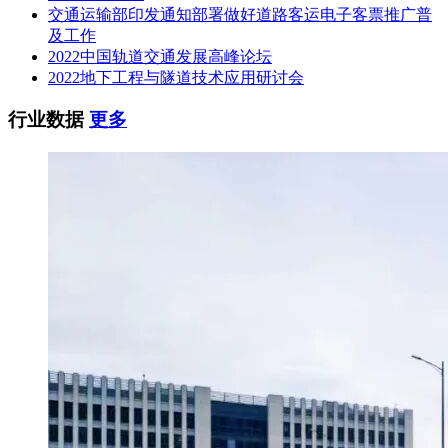
8—9米观光
公交车
金龙
交通运输部印发通知部署做好道路客运电子客票推广普
XMQ6870AGBEVL01
2
848000.00
（铛铛
公交车
）
牌
及工作
2022中国轨道交通发展高峰论坛
详见中标（成交）供应商分项报价表或报价文件
2022地下工程与隧道技术应用研讨会
五、评审专家（单一来源采购人员）名单
杨文（主任评委）、蒋虹、曹静、杨培刚、吴先永（业主评
行业数据
更多
委）
五、中标（成交）候选（前三名）评审结果
标段一：
排序
候选人名称
评审结果
1
湖南星通汽车制造有限公司
93.94
2
宇通客车股份有限公司
86.09
3
武汉衡鑫汇营汽车销售服务有限公司
77.88
标段二：
排序
候选人名称
评审结果
1
宇通客车股份有限公司
96.85
2
湖南星通汽车制造有限公司
90.58
3
武汉衡鑫汇营汽车销售服务有限公司
77.41