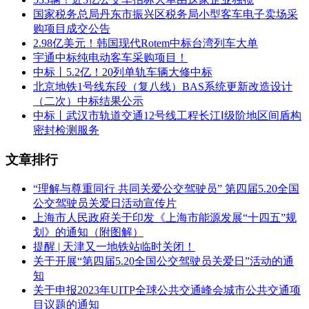
湖南星通汽车制造有限公司
国家税务总局丹东市振兴区税务局小型客车电子卖场采
数
购项目成交公告
标的名称
品牌
规格型号
单价(元)
量
2.98亿美元！韩国现代Rotem中标台湾列车大单
6米段客货邮无站立
金龙
宇通中标纯电动客车采购项目！
XMQ6601WGBEVL01
15
557000.00
区
公交车
牌
中标丨5.2亿！20列单轨车辆大修中标
北京地铁1号线东段（复八线）BAS系统更新改造设计
标段二：
（二次）中标结果公示
中标丨武汉市轨道交通12号线工程长江Ⅰ级阶地区间盾构
中标（成交）供应商名称
密封检测服务
宇通客车股份有限公司
品
数
文章排行
标的名称
规格型号
单价(元)
牌
量
8米段客货邮无站立区
公
宇
“理解与尊重同行 共同关爱公交驾驶员” 第四届5.20全国
ZK6816BEVG22K
33
649300.00
交车
通
公交驾驶员关爱日活动宣传片
上海市人民政府关于印发《上海市能源发展“十四五”规
标段三：
划》的通知（附图解）
提醒 | 天津又一地铁站临时关闭！
中标（成交）供应商名称
关于开展“第四届5.20全国公交驾驶员关爱日”活动的通
湖南星通汽车制造有限公司
知
数
关于申报2023年UITP全球公共交通峰会城市公共交通项
标的名称
品牌
规格型号
单价(元)
量
目议题的通知