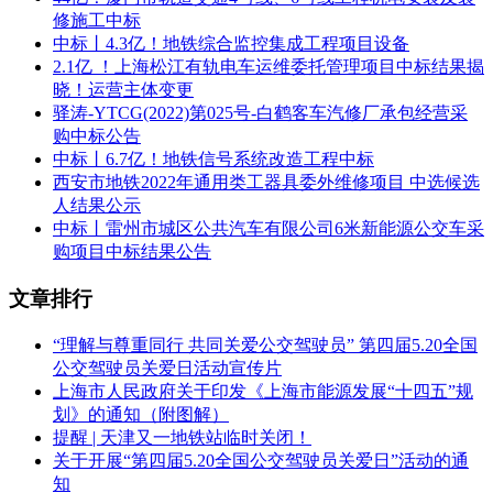
修施工中标
中标丨4.3亿！地铁综合监控集成工程项目设备
2.1亿 ！上海松江有轨电车运维委托管理项目中标结果揭
晓！运营主体变更
驿涛-YTCG(2022)第025号-白鹤客车汽修厂承包经营采
购中标公告
中标丨6.7亿！地铁信号系统改造工程中标
西安市地铁2022年通用类工器具委外维修项目 中选候选
人结果公示
中标丨雷州市城区公共汽车有限公司6米新能源公交车采
购项目中标结果公告
文章排行
“理解与尊重同行 共同关爱公交驾驶员” 第四届5.20全国
公交驾驶员关爱日活动宣传片
上海市人民政府关于印发《上海市能源发展“十四五”规
划》的通知（附图解）
提醒 | 天津又一地铁站临时关闭！
关于开展“第四届5.20全国公交驾驶员关爱日”活动的通
知