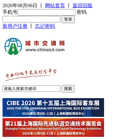
2026年08月06日
丨
网站首页
丨
返回旧版
手机号
密码
新用户注册
丨
忘记密码