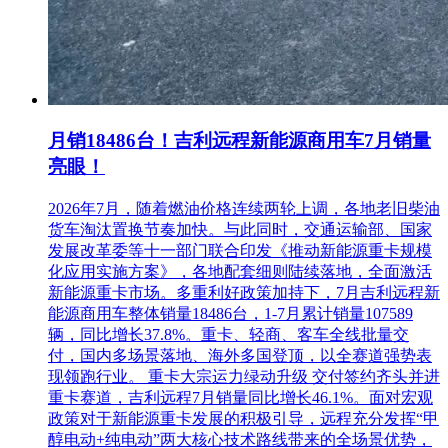
月销18486台！吉利远程新能源商用车7月销量
亮眼！
2026年7月，随着燃油价格连续两轮上调，各地老旧柴油
货车淘汰置换节奏加快。与此同时，交通运输部、国家
发展改革委等十一部门联合印发《推动新能源重卡规模
化应用实施方案》，各地配套细则陆续落地，全面激活
新能源重卡市场。多重利好政策加持下，7月吉利远程新
能源商用车整体销量18486台，1-7月累计销量107589
辆，同比增长37.8%。重卡、轻商、客车全线批量交
付，国内多场景落地、海外多国登顶，以全赛道强势表
现领跑行业。 重卡大宗运力绿动升级 交付签约齐头并进
重卡赛道，吉利远程7月销量同比增长46.1%。面对宏观
政策对于新能源重卡发展的积极引导，远程充分发挥“甲
醇电动+纯电动”两大核心技术路线带来的全场景优势，