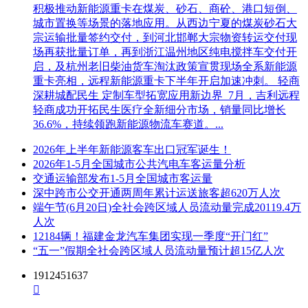
积极推动新能源重卡在煤炭、砂石、商砼、港口短倒、
城市置换等场景的落地应用。从西边宁夏的煤炭砂石大
宗运输批量签约交付，到河北邯郸大宗物资转运交付现
场再获批量订单，再到浙江温州地区纯电搅拌车交付开
启，及杭州老旧柴油货车淘汰政策宣贯现场全系新能源
重卡亮相，远程新能源重卡下半年开启加速冲刺。 轻商
深耕城配民生 定制车型拓宽应用新边界 7月，吉利远程
轻商成功开拓民生医疗全新细分市场，销量同比增长
36.6%，持续领跑新能源物流车赛道。...
2026年上半年新能源客车出口冠军诞生！
2026年1-5月全国城市公共汽电车客运量分析
交通运输部发布1-5月全国城市客运量
深中跨市公交开通两周年累计运送旅客超620万人次
端午节(6月20日)全社会跨区域人员流动量完成20119.4万
人次
12184辆！福建金龙汽车集团实现一季度“开门红”
“五一”假期全社会跨区域人员流动量预计超15亿人次
1912451637
