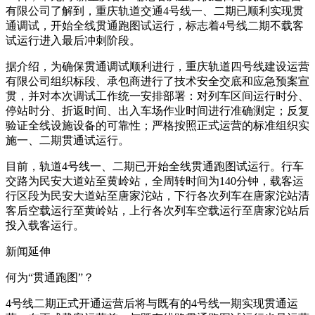
有限公司了解到，重庆轨道交通4号线一、二期已顺利实现贯
通调试，开始全线贯通跑图试运行，标志着4号线二期不载客
试运行进入最后冲刺阶段。
据介绍，为确保贯通调试顺利进行，重庆轨道四号线建设运营
有限公司组织标段、承包商进行了技术安全交底和应急预案宣
贯，并对本次调试工作统一安排部署：对列车区间运行时分、
停站时分、折返时间、出入车场作业时间进行准确测定；反复
验证全线设施设备的可靠性；严格按照正式运营的标准组织实
施一、二期贯通试运行。
目前，轨道4号线一、二期已开始全线贯通跑图试运行。行车
交路为民安大道站至黄岭站，全周转时间为140分钟，载客运
行区段为民安大道站至唐家沱站，下行各次列车在唐家沱站清
客后空载运行至黄岭站，上行各次列车空载运行至唐家沱站后
投入载客运行。
新闻延伸
何为“贯通跑图”？
4号线二期正式开通运营后将与既有的4号线一期实现贯通运