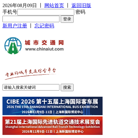
2026年08月09日
丨
网站首页
丨
返回旧版
手机号
密码
新用户注册
丨
忘记密码