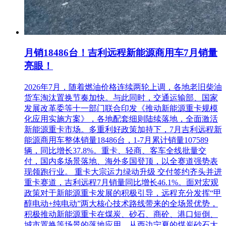
月销18486台！吉利远程新能源商用车7月销量
亮眼！
2026年7月，随着燃油价格连续两轮上调，各地老旧柴油
货车淘汰置换节奏加快。与此同时，交通运输部、国家
发展改革委等十一部门联合印发《推动新能源重卡规模
化应用实施方案》，各地配套细则陆续落地，全面激活
新能源重卡市场。多重利好政策加持下，7月吉利远程新
能源商用车整体销量18486台，1-7月累计销量107589
辆，同比增长37.8%。重卡、轻商、客车全线批量交
付，国内多场景落地、海外多国登顶，以全赛道强势表
现领跑行业。 重卡大宗运力绿动升级 交付签约齐头并进
重卡赛道，吉利远程7月销量同比增长46.1%。面对宏观
政策对于新能源重卡发展的积极引导，远程充分发挥“甲
醇电动+纯电动”两大核心技术路线带来的全场景优势，
积极推动新能源重卡在煤炭、砂石、商砼、港口短倒、
城市置换等场景的落地应用。从西边宁夏的煤炭砂石大