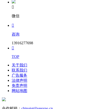

微信

咨询
13916277698

TOP
关于我们
联系我们
广告服务
法律声明
免责声明
网站地图
合作邮箱：
chinaiut@sgexpo.cn