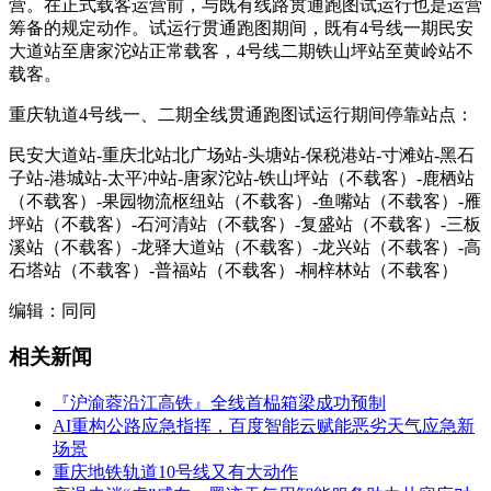
营。在正式载客运营前，与既有线路贯通跑图试运行也是运营
筹备的规定动作。试运行贯通跑图期间，既有4号线一期民安
大道站至唐家沱站正常载客，4号线二期铁山坪站至黄岭站不
载客。
重庆轨道4号线一、二期全线贯通跑图试运行期间停靠站点：
民安大道站-重庆北站北广场站-头塘站-保税港站-寸滩站-黑石
子站-港城站-太平冲站-唐家沱站-铁山坪站（不载客）-鹿栖站
（不载客）-果园物流枢纽站（不载客）-鱼嘴站（不载客）-雁
坪站（不载客）-石河清站（不载客）-复盛站（不载客）-三板
溪站（不载客）-龙驿大道站（不载客）-龙兴站（不载客）-高
石塔站（不载客）-普福站（不载客）-桐梓林站（不载客）
编辑：同同
相关新闻
『沪渝蓉沿江高铁』全线首榀箱梁成功预制
AI重构公路应急指挥，百度智能云赋能恶劣天气应急新
场景
重庆地铁轨道10号线又有大动作