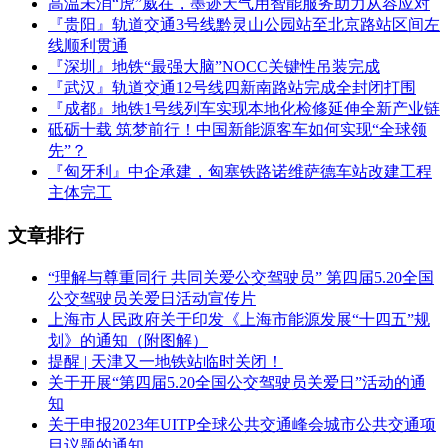
高温未消“虎”威在，墨迹天气用智能服务助力从容应对
『贵阳』轨道交通3号线黔灵山公园站至北京路站区间左
线顺利贯通
『深圳』地铁“最强大脑”NOCC关键性吊装完成
『武汉』轨道交通12号线四新南路站完成全封闭打围
『成都』地铁1号线列车实现本地化检修延伸全新产业链
砥砺十载 筑梦前行！中国新能源客车如何实现“全球领
先”？
『匈牙利』中企承建，匈塞铁路诺维萨德车站改建工程
主体完工
文章排行
“理解与尊重同行 共同关爱公交驾驶员” 第四届5.20全国
公交驾驶员关爱日活动宣传片
上海市人民政府关于印发《上海市能源发展“十四五”规
划》的通知（附图解）
提醒 | 天津又一地铁站临时关闭！
关于开展“第四届5.20全国公交驾驶员关爱日”活动的通
知
关于申报2023年UITP全球公共交通峰会城市公共交通项
目议题的通知