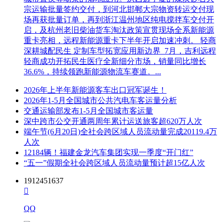
宗运输批量签约交付，到河北邯郸大宗物资转运交付现
场再获批量订单，再到浙江温州地区纯电搅拌车交付开
启，及杭州老旧柴油货车淘汰政策宣贯现场全系新能源
重卡亮相，远程新能源重卡下半年开启加速冲刺。 轻商
深耕城配民生 定制车型拓宽应用新边界 7月，吉利远程
轻商成功开拓民生医疗全新细分市场，销量同比增长
36.6%，持续领跑新能源物流车赛道。...
2026年上半年新能源客车出口冠军诞生！
2026年1-5月全国城市公共汽电车客运量分析
交通运输部发布1-5月全国城市客运量
深中跨市公交开通两周年累计运送旅客超620万人次
端午节(6月20日)全社会跨区域人员流动量完成20119.4万
人次
12184辆！福建金龙汽车集团实现一季度“开门红”
“五一”假期全社会跨区域人员流动量预计超15亿人次
1912451637

QQ