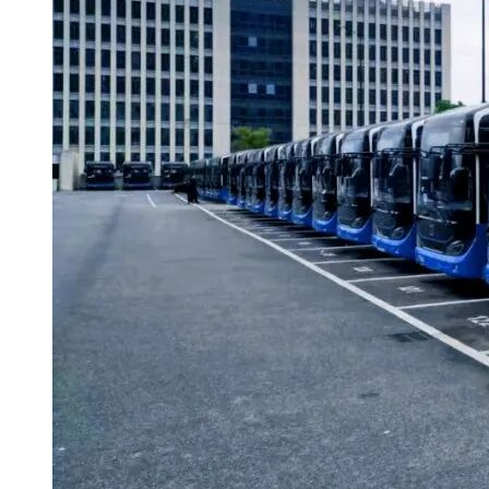
载方式发放。
2、招标文件网上下载时间：2024年06月18日至2024年06月24
日。
3、潜在投标人可凭本企业CA数字证书登录“浙江省公共资源
交易中心(以下简称省交易中心)电子招投标交易平台
(http://www.zmctc.com)”，在本公告下方下载招标文件和补充
(答疑、澄清)。
4、未取得浙江省公共资源交易中心CA数字证书的潜在投标
人，应先办理交易主体注册手续，取得浙江省公共资源交易中
心CA数字证书，具体登记办法请登录“浙江省公共资源交易中
心电子招投标交易平台(http://www.zmctc.com)→交易主体注
册”栏目进行操作。
5、潜在投标人对招标文件有疑问的，应通过省交易中心电子
交易平台向招标人提出。提交疑问截止日为2024年06月25日
16:30。招标人将于2024年07月10日前在网上发布补充(答疑、
澄清)文件。潜在投标人应自行关注网站公告，招标人不再一
一通知。投标人因自身贻误行为导致投标失败的，责任自负。