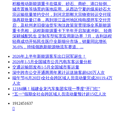
积极推动新能源重卡在煤炭、砂石、商砼、港口短倒、
意外情况导致投标文件上传失败的风险。开标地址：杭州市曙
城市置换等场景的落地应用。从西边宁夏的煤炭砂石大
光路140号省交易中心。
宗运输批量签约交付，到河北邯郸大宗物资转运交付现
招标人地址：杭州市九和路516号地铁集团总部T2楼
场再获批量订单，再到浙江温州地区纯电搅拌车交付开
启，及杭州老旧柴油货车淘汰政策宣贯现场全系新能源
联 系 人：郑志航(代理)、许东(代理)、谢工(业主)
重卡亮相，远程新能源重卡下半年开启加速冲刺。 轻商
深耕城配民生 定制车型拓宽应用新边界 7月，吉利远程
联系电话：18329107815、0571-86000839
轻商成功开拓民生医疗全新细分市场，销量同比增长
36.6%，持续领跑新能源物流车赛道。...
招标人：杭州市地铁集团有限责任公司
2026年上半年新能源客车出口冠军诞生！
招标代理机构：浙江同欣工程管理有限公司
2026年1-5月全国城市公共汽电车客运量分析
交通运输部发布1-5月全国城市客运量
深中跨市公交开通两周年累计运送旅客超620万人次
端午节(6月20日)全社会跨区域人员流动量完成20119.4万
人次
12184辆！福建金龙汽车集团实现一季度“开门红”
“五一”假期全社会跨区域人员流动量预计超15亿人次
1912451637
