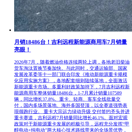
四、投标文件递交
1、投标文件递交截止时间2024年07月15日 11:00;
2、投标文件递交方式：电子投标文件采用网上递交的方式，
上传至浙江省公共资源交易中心电子招投标交易平台
(http://www.zmctc.com)。
月销18486台！吉利远程新能源商用车7月销量
3、 ? 本项目采用网上远程开标方式，无需提供纸质投标文
亮眼！
件、样品等材料，投标人无需至开标现场。开标网址：
http://kb.zmctc.com。
2026年7月，随着燃油价格连续两轮上调，各地老旧柴油
货车淘汰置换节奏加快。与此同时，交通运输部、国家
□本项目采用网上远程开标方式。开标网址：
发展改革委等十一部门联合印发《推动新能源重卡规模
http://kb.zmctc.com。招标文件要求递交的光盘，样品等材料，
化应用实施方案》，各地配套细则陆续落地，全面激活
投标人应在投标截止时间前递交至杭州市曙光路140号(浙江省
新能源重卡市场。多重利好政策加持下，7月吉利远程新
公共资源交易中心开标厅或样品存放室)。递交光盘，样品等
能源商用车整体销量18486台，1-7月累计销量107589
材料时应同时携带递交人授权委托书及身份证原件(法定代表
辆，同比增长37.8%。重卡、轻商、客车全线批量交
人递交的仅需提供身份证原件)。
付，国内多场景落地、海外多国登顶，以全赛道强势表
现领跑行业。 重卡大宗运力绿动升级 交付签约齐头并进
潜在投标人应根据自身软硬件及网络状况，须预留充足时间上
重卡赛道，吉利远程7月销量同比增长46.1%。面对宏观
传投标文件以确保在投标截止时间前完成上传，投标文件大小
政策对于新能源重卡发展的积极引导，远程充分发挥“甲
应尽量控制在70M内，如若超出，务必进行文件压缩等技术处
醇电动+纯电动”两大核心技术路线带来的全场景优势，
理，避免因投标文件过大或临近投标截止时间发生网络拥堵等