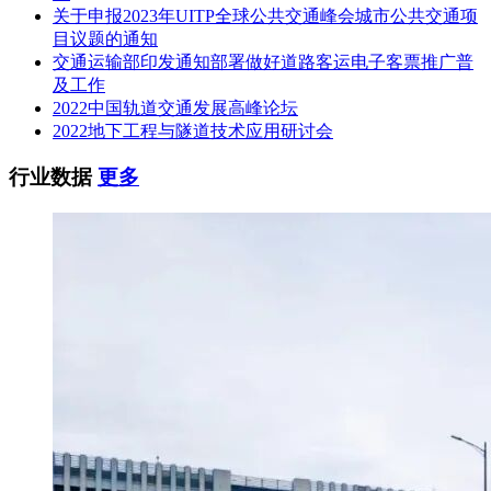
关于申报2023年UITP全球公共交通峰会城市公共交通项
2、以项目负责人身份承担过多测合一工作(包含规划测量、人
目议题的通知
防面积测绘、房产测绘)。【同一合同必须同时包括规划测
交通运输部印发通知部署做好道路客运电子客票推广普
量、人防面积测绘、房产测绘工作3项内容，否则不予认可。
及工作
证明材料：合同。若合同未能体现上述工作要求的，还须提供
2022中国轨道交通发展高峰论坛
合同委托方出具的补充证明材料】;3、拟派项目负责人具有中
2022地下工程与隧道技术应用研讨会
级及以上技术职称。。
行业数据
更多
(三)其他
1、投标人及其拟派项目负责人自2021年1月1日起至投标截止
日止无行贿犯罪记录(以在中国裁判文书网查询的结果为准);
2、投标文件中拟派从业人员未被列入招标投标失信黑名单(以
省发改委公布的披露期内的失信黑名单为准);
? 3、投标人未被列入招标投标失信黑名单(以省发改委公布的
披露期内的失信黑名单为准);
4、/。
三、招标文件的获取
1、本项目招标文件和补充(答疑、澄清)、修改文件以网上下