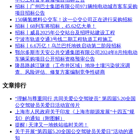
招标丨广州巴士集团有限公司971辆纯电动城市客车采购
二、投标资格条件、要求
项目招标公告
150辆氢燃料公交车！这一公交公司正在进行采购招标
(一)投标人：
招标丨68列车将招标，45.62亿大单！
? 1、具有测绘主管部门颁发的甲级测绘(资质证书的专业范围
招标丨威县2025年公交站台及招呼站建设工程
必须包含工程测量专业以及界线与不动产测绘专业)资质;
宁波市轨道交通3号线二期工程轨道工程施工
招标丨6.6万亿！乌兰巴托地铁启动第二阶段招标
2、本次招标不接受(接受或不接受)联合体投标，联合体投标
鄂尔多斯市天安公共交通集团有限公司2024年8月纯电动
的，应满足下列要求：
车辆采购项目公开招标资格预审公告
隆昌路越江隧道（工作井区域）地块土壤污染状况调
/;
查、风险评估、修复方案编制竞争性磋商
3、自2019年1月1日起至投标截止之日(时间以合同签订时间为
准)，投标人承担过多测合一工作(包含规划测量、人防面积测
文章排行
绘、房产测绘)。【同一合同必须同时包括规划测量、人防面
积测绘、房产测绘工作3项内容，否则不予认可。证明材料：
“理解与尊重同行 共同关爱公交驾驶员” 第四届5.20全国
合同。若合同未能体现上述工作要求的，还须提供合同委托方
公交驾驶员关爱日活动宣传片
出具的补充证明材料】。
上海市人民政府关于印发《上海市能源发展“十四五”规
划》的通知（附图解）
(二)拟派项目负责人
提醒 | 天津又一地铁站临时关闭！
关于开展“第四届5.20全国公交驾驶员关爱日”活动的通
? 1、具有(注册或登记)在投标人单位的注册测绘师执业资格;
知