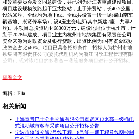
和改革委员会发文同意建设，并已列为浙江省重点建设项目。
项目建设规模线路起于亚太路站，止于崇贤站，长40.5公里，
设站30座。全线均为地下线。全线共设置一段一场(蜀山南车
辆基地、崇贤停车场)，设4座主变电所(其中新建2座、共享2
座)。本项目总投资约4468300万元，建设地址位于杭州市，计
划于2028年建成。项目业主为杭州市地铁集团有限责任公司，
资金来源为财政资金及银行贷款，出资比例为(国有资金或财
政资金占比)40%。项目已具备招标条件，招标人为杭州市地
铁集团有限责任公司(委托代理机构为浙江同欣工程管理有限
公司)，现对该项目的多测合一测绘服务项目进行公开招标。
一、本次招标内容
查看全文
杭州市城市轨道交通15号线一期工程多测合一测绘服务项目工
作内容：包含30个站点、2个车辆段(场)、1个转换井、主变电
编辑：Ella
所等场所的人防面积预测绘、规划(预)定位、房产预测绘参考
(场段)、规划±0检测、规划核实测绘、房产实测绘、绿化面积
相关新闻
测绘(场段)、人防面积实测绘、不动产登记权籍测绘及配合登
记办理、地下管线竣工测量(场段)及配合报规、报建、验收等
上海奉贤巴士公共交通有限公司奉贤区12米高一级插电
工作，具体详见第五章服务范围及报价要求，本次招标范围内
式混动城市客车采购项目公开招标公告
的工程估算(或概算)造价846.6029万元，采用投标资格后审方
宁波市轨道交通7号线工程、8号线一期工程及线网控制
式招标。
中心工程食堂装修项目招标公告