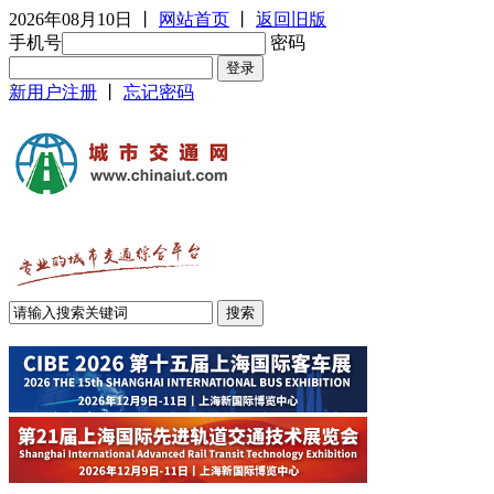
2026年08月10日
丨
网站首页
丨
返回旧版
手机号
密码
新用户注册
丨
忘记密码