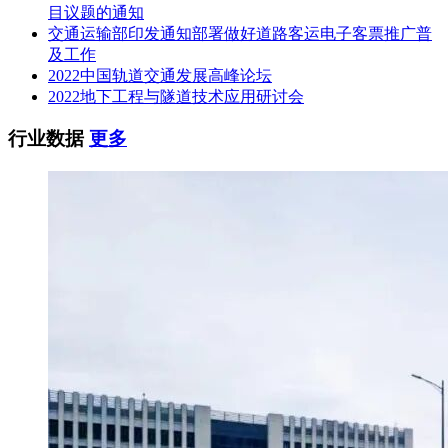
目议题的通知
研究等);上盖建筑初步设计(方案至初步设计阶段);上盖开发项
交通运输部印发通知部署做好道路客运电子客票推广普
目专项咨询设计(含可行性研究、项目建议书、节能评估、交
及工作
通影响评价、环境影响评价、社会稳定性风险评估、消防、日
2022中国轨道交通发展高峰论坛
照、抗震、超限审查等各专项工作)及各阶段报审(方案、初步
2022地下工程与隧道技术应用研讨会
设计、施工图等);施工配合以及后续服务(包括施工及设备材料
采购招标配合服务、施工现场以及缺陷责任期配合服务等相关
行业数据
更多
服务)。
标段划分：1
质量标准：合格
其他：
3.投标人资格要求
3.1本次招标要求投标人应满足以下要求：
资质条件：
(1)
(2)投标人需具备①或②资质： ①工程设计综合资质甲级;