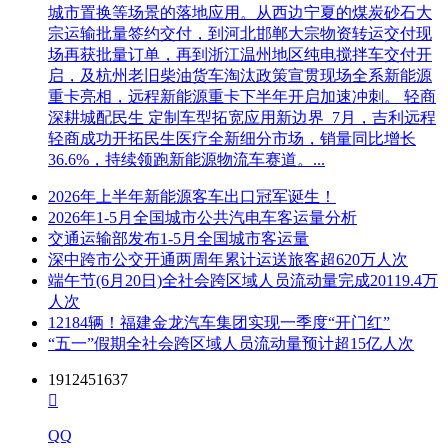
城市置换等场景的落地应用。从西边宁夏的煤炭砂石大
标，但最多允许中标1 (具体数量)个标段(适用于分标段的招标
宗运输批量签约交付，到河北邯郸大宗物资转运交付现
项目)。
场再获批量订单，再到浙江温州地区纯电搅拌车交付开
3.4本工程对投标人的资格审查采用资格后审方式，资格审查
启，及杭州老旧柴油货车淘汰政策宣贯现场全系新能源
标准和内容详见招标文件中的投标人资格要求，只有资格审查
重卡亮相，远程新能源重卡下半年开启加速冲刺。 轻商
合格的投标人才有可能被授予合同。
深耕城配民生 定制车型拓宽应用新边界 7月，吉利远程
轻商成功开拓民生医疗全新细分市场，销量同比增长
4.招标文件的获取
36.6%，持续领跑新能源物流车赛道。...
4.1 凡有意参加投标者，请于2024年07月10日 17:00 时至2024
2026年上半年新能源客车出口冠军诞生！
年07月15日 23:59 时在无锡市建设工程网上招投标系统V7.0下
2026年1-5月全国城市公共汽电车客运量分析
载招标文件，工具软件使用费100 元，售后不退。
交通运输部发布1-5月全国城市客运量
深中跨市公交开通两周年累计运送旅客超620万人次
4.2 本项目不办理招标文件的邮寄。
端午节(6月20日)全社会跨区域人员流动量完成20119.4万
人次
5.投标文件的递交
12184辆！福建金龙汽车集团实现一季度“开门红”
“五一”假期全社会跨区域人员流动量预计超15亿人次
5.1 投标文件递交的截止时间(投标截止时间，下同)为2024年
08月05日 9时30 分,地点为无锡市建设工程网上招投标系统
1912451637
V7.0 ，投标文件递交的具体要求详见招标文件规定。

5.2 逾期送达或者未送达指定地点的投标文件，招标人不予受
QQ
理。