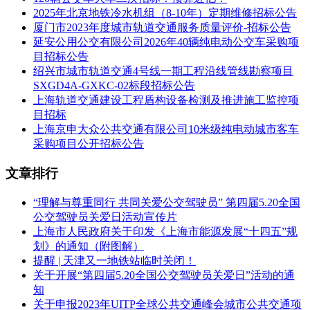
2025年北京地铁冷水机组（8-10年）定期维修招标公告
工期：1736 日历天
厦门市2023年度城市轨道交通服务质量评价-招标公告
延安公用公交有限公司2026年40辆纯电动公交车采购项
合同估算价：8000.0 万元
目招标公告
绍兴市城市轨道交通4号线一期工程沿线管线勘察项目
招标范围： 盖下：包括但不限于，车辆段设计服务：房屋、
SXGD4A-GXKC-02标段招标公告
段场设备、附属工程、培训中心、司机/员工公寓等单体(如有)
上海轨道交通建设工程盾构设备检测及推进施工监控项
以及本标段相关配套项目的设计工作，含方案设计、初步设计
目招标
及概算、招标设计、施工图设计(含设计联络、深化设计)、绿
上海京申大众公共交通有限公司10米级纯电动城市客车
色建筑专项咨询、站城联动等全过程设计(含深化设计)工作以
采购项目公开招标公告
及其设计相关的咨询服务工作;施工配合以及后续服务(包括施
工及设备材料采购招标配合，施工现场、联调联试、工程竣工
文章排行
验收及试运营、项目结算以及缺陷责任期配合等相关服务);项
目相关专项审查(包括但不限于抗震、消防、日照分析、基坑
“理解与尊重同行 共同关爱公交驾驶员” 第四届5.20全国
支护、水土保持、林地保护等)、各阶段报审(方案、初步设
公交驾驶员关爱日活动宣传片
计、施工图等);因上盖开发或贡湖湾地铁站点调整引起的场段
上海市人民政府关于印发《上海市能源发展“十四五”规
方案调整研究。 盖上：车辆段进行上盖开发，盖上盖下应一
划》的通知（附图解）
体化设计，设计服务范围包括但不限于，车辆段用地范围规划
提醒 | 天津又一地铁站临时关闭！
方案设计、车辆段(含车辆段用地范围内盖上、白地)综合开发
关于开展“第四届5.20全国公交驾驶员关爱日”活动的通
方案设计;支撑本项目实施的片区城市设计配合;上盖平台的设
知
计服务(包含上盖一、二层平台方案设计配合、初步设计及概
关于申报2023年UITP全球公共交通峰会城市公共交通项
算、招标设计、施工图设计以及场段方案优化、站城联动设计