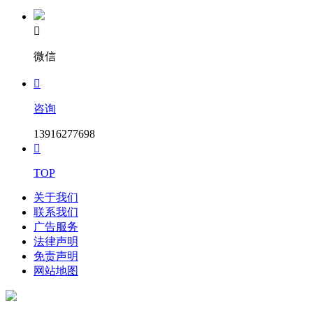
6.评标方法

本次招标采用评定分离方式，具体评标方法和定标方法详见招
微信
标文件

7.发布公告的媒介
咨询
本次招标公告同时在交易中心、无锡市公共资源交易网、江苏
省建设工程招标网上发布。
13916277698

8.联系方式
TOP
招标人：无锡地铁集团有限公司
关于我们
地址：无锡市梁溪区清扬路228号地铁大厦
联系我们
广告服务
邮编：214000
法律声明
免责声明
联系人：仓工
网站地图
电话：0510-81960092
招标代理机构：江苏海外集团国际工程咨询有限公司