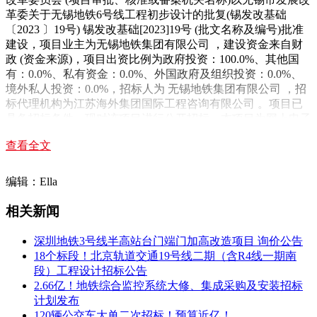
革委关于无锡地铁6号线工程初步设计的批复(锡发改基础
〔2023 〕19号) 锡发改基础[2023]19号 (批文名称及编号)批准
建设，项目业主为无锡地铁集团有限公司 ，建设资金来自财
政 (资金来源)，项目出资比例为政府投资：100.0%、其他国
有：0.0%、私有资金：0.0%、外国政府及组织投资：0.0%、
境外私人投资：0.0%，招标人为 无锡地铁集团有限公司 ，招
标代理机构为江苏海外集团国际工程咨询有限公司 。项目已
具备招标条件，现对该项目进行公开招标。本项目为网上电子
投标。
查看全文
2.项目概况与招标范围
编辑：Ella
建设地点：无锡
相关新闻
工程规模：车辆段选址位于无锡市经开区，位于南湖大道以
东，干城路以北，军民路以西，太湖佳园小区以南，用地东西
深圳地铁3号线半高站台门端门加高改造项目 询价公告
长约1070m，南北宽约210~260m，占地面积约26.98公顷。车
18个标段！北京轨道交通19号线二期（含R4线一期南
辆段为定修段，停车规模36列位，出入线接轨于奥体中心站
段）工程设计招标公告
，用地约17.95公顷，总建筑面积约18万平方米，预留盖板约
2.66亿！地铁综合监控系统大修、集成采购及安装招标
15.46万平方米，按上盖开发设计，盖上综合开发面积约15.24
计划发布
万平方米(最终用地范围根据项目实际情况调整)。车辆段均按
120辆公交车大单二次招标！预算近亿！
全自动驾驶车辆段进行设计。