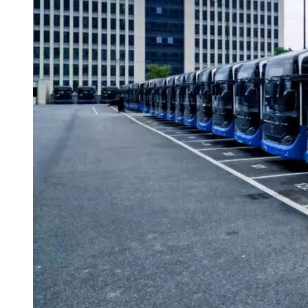
②【工程设计建筑行业甲级资质或工程设计建筑行业(建筑工
程)专业甲级资质】且【工程设计市政行业甲级资质或市政行
业(轨道交通工程)专业甲级资质】。
财务要求：2022 至2022 年财务会计报表(如投标人成立时间不
足要求的年份，则提供自成立以来的财务会计报表)
业绩要求：
信誉要求：未处于被责令停业、投标资格被取消或者财产被接
管、冻结和破产状态，未涉及重大诉讼，在最近三年内没有骗
取中标或严重违约事故。(提供承诺书并加盖投标人公章)
拟派项目负责人须具备以下条件：
(1)
(2)项目负责人与企业签订的劳动合同，以及《职工养老保险
手册》(内附2024年03月-2024年05月的连续缴费清单)或由社保
机构出具的2024年03月-2024年05月连续缴费证明(如投标人成
立时间迟于要求开始的时间，则时间要求为投标人成立时间至
截止时间;已退休人员提供退休证和相关劳动关系证明)。(3)建
筑专业负责人必须具备国家一级注册建筑师。建筑专业负责人