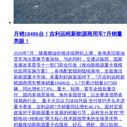
与企业签订的劳动合同，以及《职工养老保险手册》(内附
2024年03月-2024年05月的连续缴费清单)或由社保机构出具的
2024年03月-2024年05月连续缴费证明(如投标人成立时间迟于
要求开始的时间，则时间要求为投标人成立时间至截止时间;
已退休人员提供退休证和相关劳动关系证明)。
月销18486台！吉利远程新能源商用车7月销量
3.2本次招标 接受 (接受或不接受)联合体投标。联合体投标
亮眼！
的，应满足下列要求：(1)所有联合体成员应共同签署联合体
投标协议书，并且明确各方的权利与义务;(2)申请人为联合体
2026年7月，随着燃油价格连续两轮上调，各地老旧柴油
的，其联合体成员不得再以自己的名义单独投标或再与其他单
货车淘汰置换节奏加快。与此同时，交通运输部、国家
位组建新的联合体申请人同时参与本项目的投标;(3)联合体各
发展改革委等十一部门联合印发《推动新能源重卡规模
成员单位应当具备与联合体协议中约定的分工相适应的资质条
化应用实施方案》，各地配套细则陆续落地，全面激活
件;(4)由同一专业的单位组成的联合体，按照资质等级较低的
新能源重卡市场。多重利好政策加持下，7月吉利远程新
单位确定资质等级; (5)联合体最多只能由3家单位组成;(6)联合
能源商用车整体销量18486台，1-7月累计销量107589
体成员是境外设计单位的对该境外单位不作资质要求;(7)组成
辆，同比增长37.8%。重卡、轻商、客车全线批量交
联合体投标的单位下载招标文件的方式：“联合体单位下载招
付，国内多场景落地、海外多国登顶，以全赛道强势表
标文件的时候，牵头人单位挑选到本标段信息后，再插上成员
现领跑行业。 重卡大宗运力绿动升级 交付签约齐头并进
单位CA锁，并选择添加成员单位，再下载招标文件，否则在
重卡赛道，吉利远程7月销量同比增长46.1%。面对宏观
中标后续阶段(如中标通知书，合同签订等环节)将无法显示成
政策对于新能源重卡发展的积极引导，远程充分发挥“甲
员单位名称(可咨询新点软件公司)”。
醇电动+纯电动”两大核心技术路线带来的全场景优势，
积极推动新能源重卡在煤炭、砂石、商砼、港口短倒、
3.3各投标人均可就本项目上述标段中的1 (具体数量)个标段投