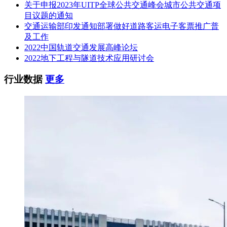
关于申报2023年UITP全球公共交通峰会城市公共交通项
目议题的通知
3.2本次招标不接受联合体投标。
交通运输部印发通知部署做好道路客运电子客票推广普
3.3资格审查：采用资格后审。
及工作
2022中国轨道交通发展高峰论坛
3.4代理机构或者招标人在系统签到后，如遇两家(含)以上已签
2022地下工程与隧道技术应用研讨会
到投标人的IP地址、网卡MAC地址或硬盘序列号等相同，采
购系统自动触发预警，并提示“响应无效”的，拒收此类投标文
行业数据
更多
件。
4.招标文件的获取
4.1凡有意参加投标者，请于2024年08月01日9:00至2024年08月
16日23时59分(以付款成功时间为准)，登录宁波市阳光采购服
务平台网上投标系统(https://ygcg.nbcqjy.org:8071/login.html)自
行下载招标文件。未下载招标文件的投标人，其投标将做否决
投标处理。
4.2招标文件提问截止时间：2024年08月05日11时00分前(北京
时间)，提问截止时间之后提出的问题，招标人将不予受理。
建议投标人在招标文件提问截止时间前下载招标文件。
4.3招标文件费用0元(不再提供纸质文件)，请登录宁波市阳光