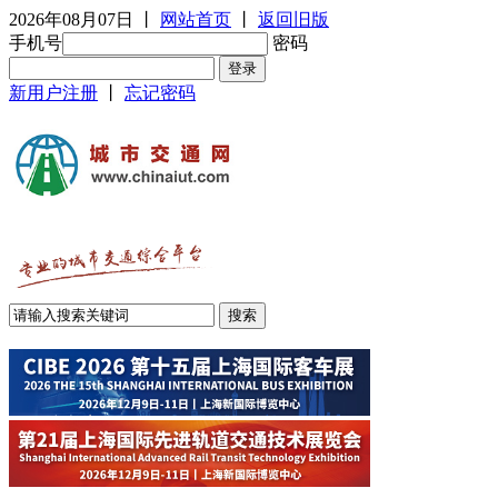
2026年08月07日
丨
网站首页
丨
返回旧版
手机号
密码
新用户注册
丨
忘记密码