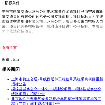
1.招标条件
宁波市轨道交通运营分公司电客车备件采购项目已由宁波市轨
道交通集团有限公司运营分公司立项审批，项目招标人为宁波
市轨道交通集团有限公司运营分公司，项目资金来自招标人自
筹。项目已具备招标条件，现对该项目进行公开招标。本项目
为非依法必招项目。
2.项目概况与招标范围
查看全文
2.1项目概况：
本项目为运营分公司2024-2027年电客车车辆备件的采购。为
编辑：Ella
进一步提高采购效率、降低采购成本，现对运营分公司电客车
备件采购签署框架采购协议。
相关新闻
2.2招标范围：
上海市轨道交通2号线西延伸工程信号系统采购项目重新
招标公告
宁波市轨道交通运营分公司电客车备件采购项目，具体详见
桐梓县城乡公交一体化一期建设项目（桐梓县城乡公交
《用户需求书》。
线路项目）招标公告
2.3交货地点：
北京地铁重要电气设备箱柜极早期精准预警装置加装工
程（二期）施工资格预审公告