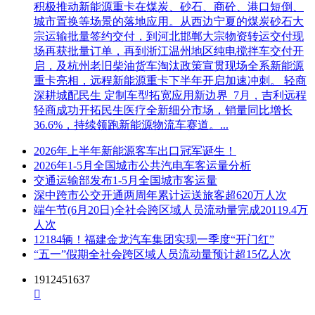
积极推动新能源重卡在煤炭、砂石、商砼、港口短倒、
7.监督部门
城市置换等场景的落地应用。从西边宁夏的煤炭砂石大
宗运输批量签约交付，到河北邯郸大宗物资转运交付现
本招标项目的监督部门为：宁波市轨道交通集团有限公司合约
场再获批量订单，再到浙江温州地区纯电搅拌车交付开
管理部。
启，及杭州老旧柴油货车淘汰政策宣贯现场全系新能源
8.发布公告的媒介
重卡亮相，远程新能源重卡下半年开启加速冲刺。 轻商
深耕城配民生 定制车型拓宽应用新边界 7月，吉利远程
本项目招标公告同时在宁波市阳光采购服务平台
轻商成功开拓民生医疗全新细分市场，销量同比增长
(http://ygcg.nbcqjy.org/)、宁波市人民政府国有资产监督管理委
36.6%，持续领跑新能源物流车赛道。...
员会(http://gzw.ningbo.gov.cn/)、宁波市公共资源交易电子服务
系统(https://jyxt.zwb.ningbo.gov.cn:4011/)、宁波轨道交通官方网
2026年上半年新能源客车出口冠军诞生！
站(http://www.nbmetro.com/)、浙江中创招投标有限公司网
2026年1-5月全国城市公共汽电车客运量分析
(www.zjzcbidding.com)上发布。
交通运输部发布1-5月全国城市客运量
深中跨市公交开通两周年累计运送旅客超620万人次
9.联系方式
端午节(6月20日)全社会跨区域人员流动量完成20119.4万
人次
招标人名称：宁波市轨道交通集团有限公司运营分公司
12184辆！福建金龙汽车集团实现一季度“开门红”
“五一”假期全社会跨区域人员流动量预计超15亿人次
地 址：宁波市鄞州区郡杨路286号
1912451637
联 系 人：王炉丹

电 话：0574-89160137