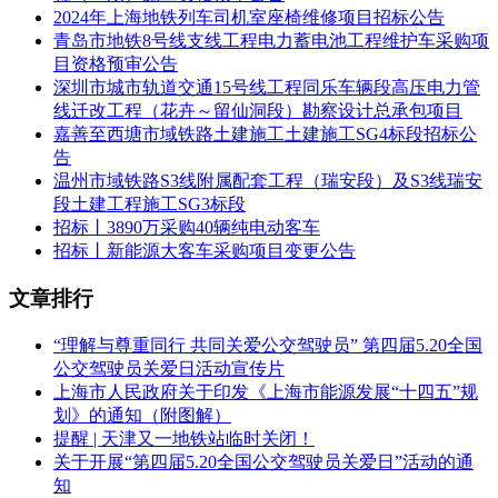
及时送达招标人指定地点。
2024年上海地铁列车司机室座椅维修项目招标公告
青岛市地铁8号线支线工程电力蓄电池工程维护车采购项
2.4交货时间：
目资格预审公告
深圳市城市轨道交通15号线工程同乐车辆段高压电力管
自合同签订之日起三年。接到招标人通知后，不同品牌按照不
线迁改工程（花卉～留仙洞段）勘察设计总承包项目
同供货周期完成送货，供货期具体要求如下：
嘉善至西塘市域铁路土建施工土建施工SG4标段招标公
2.4.1.原使用品牌为SKF、赛雪龙、国耀电子、兰普、机电科
告
技、康迪泰克、克诺尔、江苏经纬以及北京纵横的货物供货期
温州市域铁路S3线附属配套工程（瑞安段）及S3线瑞安
不超过6个月;
段土建工程施工SG3标段
招标丨3890万采购40辆纯电动客车
2.4.2.其余品牌货物供货期不超过4个月。
招标丨新能源大客车采购项目变更公告
以上供货期按照自然日进行计算，如交货时间遇法定节假日应
文章排行
在节假日前完成送货。
“理解与尊重同行 共同关爱公交驾驶员” 第四届5.20全国
2.5质量要求：符合国家规范、标准及本次招标用户需求书要
公交驾驶员关爱日活动宣传片
求。
上海市人民政府关于印发《上海市能源发展“十四五”规
2.6标段划分：1个标段。
划》的通知（附图解）
提醒 | 天津又一地铁站临时关闭！
3.投标人资格要求
关于开展“第四届5.20全国公交驾驶员关爱日”活动的通
知
3.1投标人须具有合法有效的营业执照。