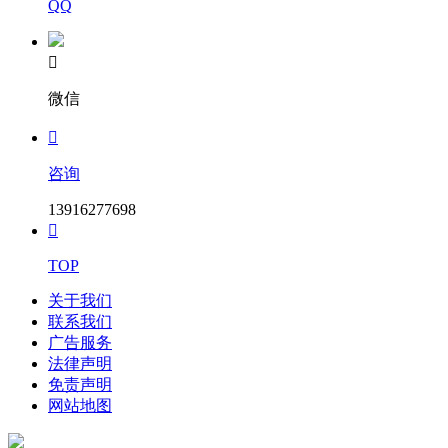
QQ
招标代理机构名称：浙江中创招投标有限公司

地 址：宁波市环城西路北段225号/真如中心大厦15楼
微信
联 系 人：缑子末、叶欣、周健、李晶、张晓亮

电 话：0574-27820692
咨询
电 子 邮 件：tender03@126.com
13916277698
监管(监督)部门：宁波市轨道交通集团有限公司合约管理部

联 系 人：朱工
TOP
电 话：0574-83888680
关于我们
联系我们
邮 编：315000
广告服务
法律声明
免责声明
网站地图