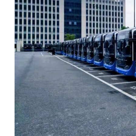
采购服务平台网上投标系统
(https://ygcg.nbcqjy.org:8071/login.html)自行免费下载;凡有意参
加投标者，请点击报名并支付100元系统使用费。
4.4如有补充的招标文件请关注宁波市阳光采购服务平台网上
投标系统(https://ygcg.nbcqjy.org:8071/login.html)自行下载，不
另行提供纸质版补充文件。
4.5本项目不接受窗口购买招标文件。
4.6温馨提示：
4.6.1凡受到相关行政监督部门限制投标的企业，请慎重购买。
4.6.2宁波市阳光服务平台系统使用费收取按照宁波市阳光采购
服务平台(http://ygcg.nbcqjy.org/)平台的收费标准执行。
5.投标文件的递交
5.1递交投标文件的截止时间即开标时间为2024年08月21日09
时30分。
5.2本次招标采用远程不见面开标，投标人应当使用“电子投标