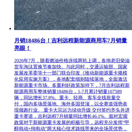
文件制作工具”制作加密电子投标文件并将投标文件上传至“宁
波市阳光采购服务平台网上投标系统
(https://ygcg.nbcqjy.org:8071/login.html)”，逾期未完成线上上传
或未按规定加密的投标文件，招标人(或招标代理人)将予以拒
收。
5.3线上投标相关业务咨询：0574-88029656，技术支持：0574-
月销18486台！吉利远程新能源商用车7月销量
87187195，软件支持：13396609883。
亮眼！
6.开标时间和开标地点
2026年7月，随着燃油价格连续两轮上调，各地老旧柴油
货车淘汰置换节奏加快。与此同时，交通运输部、国家
6.1开标时间：2024年08月21日09时30分。
发展改革委等十一部门联合印发《推动新能源重卡规模
6.2开标地点：本项目在宁波市阳光采购服务平台(宁波市鄞州
化应用实施方案》，各地配套细则陆续落地，全面激活
区宁穿路1679号金融硅谷七号楼裙楼(实怡中心14)三楼)进行不
新能源重卡市场。多重利好政策加持下，7月吉利远程新
见面开标直播，投标人无需派授权代表出席开标会议。投标人
能源商用车整体销量18486台，1-7月累计销量107589
可通过不见面直播系统(http://ygcg.nbcqjy.org:8062/)，在线观看
辆，同比增长37.8%。重卡、轻商、客车全线批量交
开标直播过程。
付，国内多场景落地、海外多国登顶，以全赛道强势表
现领跑行业。 重卡大宗运力绿动升级 交付签约齐头并进
6.3投标文件解密：投标人须在开标时间后60分钟内完成解
重卡赛道，吉利远程7月销量同比增长46.1%。面对宏观
密，除因招标人或系统原因外，解密失败或解密超时的，视为
政策对于新能源重卡发展的积极引导，远程充分发挥“甲
投标人撤回其投标文件。
醇电动+纯电动”两大核心技术路线带来的全场景优势，