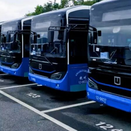
标人至少具有1项已开通运营(含试运营)的国内城市轨道交通信号系统业
标人至少具有1项已开通运营(含试运营)的国内城市轨道交通信号系统
人，不得再以自己名义单独投标，也不得组成或参加其他联合体在本
公共资源交易网(www.cqggzy.com)下载招标文件、电子
书办理，办理方式请参见重庆市公共资源交易网(www.cqggzy.com
导致无法完成全流程电子招投标的，责任自负。
.cqggzy.com)本项目招标公告网页下方“我要提问”栏提出疑问，
源交易网(www.cqggzy.com)发布澄清。
11-07 09:30，投标人应当在投标截止时间前，通过互联网使用