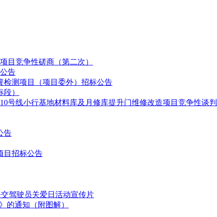
车停放线、(与5号线)联络线、机走线、卸车线、移车台等库外
项目竞争性磋商（第二次）
标公告
簧检测项目（项目委外）招标公告
保险、包装发货、运输、仓储、交货、系统接口、安装、安装督
标段）
证期内的系统缺陷的纠正和维护等的具体规定和要求等。
、10号线小行基地材料库及月修库提升门维修改造项目竞争性谈
公告
本工程信号系统的安全评估工作;
项目招标公告
安装、室外轨旁设备增加及其引起5号线试车线既有室内设备的改
安全评估工作;
国公交驾驶员关爱日活动宣传片
安装、软件升级及测试、调试、验收等相关工作，包含独立第三方
划》的通知（附图解）