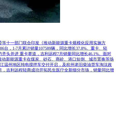
重庆市公共资源交易监督网上发布。]
革委等十一部门联合印发《推动新能源重卡规模化应用实施方
1-7月累计销量107589辆，同比增长37.8%。重卡、轻
头并进 重卡赛道，吉利远程7月销量同比增长46.1%。面对
推动新能源重卡在煤炭、砂石、商砼、港口短倒、城市置换等场
江温州地区纯电搅拌车交付开启，及杭州老旧柴油货车淘汰政
7月，吉利远程轻商成功开拓民生医疗全新细分市场，销量同比增
2024年09月25日