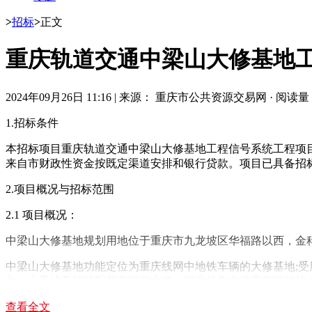
>
招标
>
正文
重庆轨道交通中梁山大修基地
2024年09月26日 11:16
|
来源： 重庆市公共资源交易网
·
阅读量： 
1.招标条件
本招标项目重庆轨道交通中梁山大修基地工程信号系统工程项目已
来自市财政性资金按既定渠道安排和银行贷款。项目已具备招
2.项目概况与招标范围
2.1 项目概况：
中梁山大修基地规划用地位于重庆市九龙坡区华福路以西，金科
中梁山大修基地功能定位为重庆线网中地铁车辆的大修基地;
九、十号线及环线配属车辆的大修、部件的集中修及车辆的技
中梁山大修基地主要设有总装库、涂装库、车体库、联合车库
查看全文