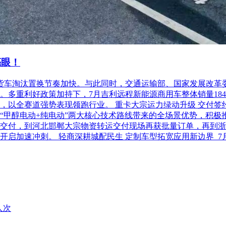
招投标系统，逾期未完成投标文件上传的，视为撤回投标文件。
源交易网发布。[提示：依法必须招标项目的招标公告，必须在
亮眼！
柴油货车淘汰置换节奏加快。与此同时，交通运输部、国家发展改
际投资咨询集团有限公司
利好政策加持下，7月吉利远程新能源商用车整体销量18486台，
以全赛道强势表现领跑行业。 重卡大宗运力绿动升级 交付签约齐
、段女士
“甲醇电动+纯电动”两大核心技术路线带来的全场景优势，积极
交付，到河北邯郸大宗物资转运交付现场再获批量订单，再到浙
开启加速冲刺。 轻商深耕城配民生 定制车型拓宽应用新边界 
875872
人次