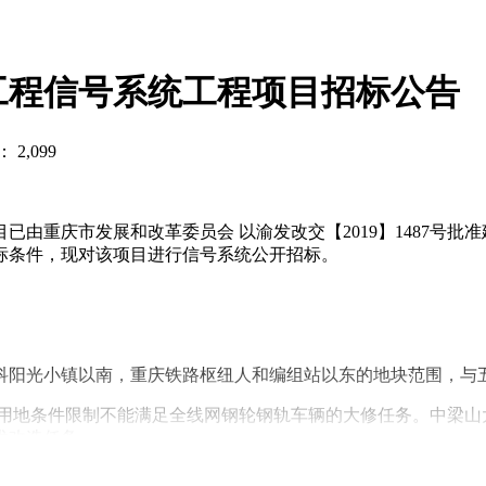
工程信号系统工程项目招标公告
2,099
由重庆市发展和改革委员会 以渝发改交【2019】1487号批
标条件，现对该项目进行信号系统公开招标。
阳光小镇以南，重庆铁路枢纽人和编组站以东的地块范围，与五号
受用地条件限制不能满足全线网钢轮钢轨车辆的大修任务。中梁山
术改造任务。
、轮轴加工车库、部件检修库一、部件检修库二、部件检修库三