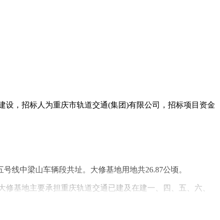
准建设，招标人为重庆市轨道交通(集团)有限公司，招标项目资金
线中梁山车辆段共址。大修基地用地共26.87公顷。
大修基地主要承担重庆轨道交通已建及在建一、四、五、六、
、调试库、调机车库、物资总库、综合楼、杂品库、变电所、跟