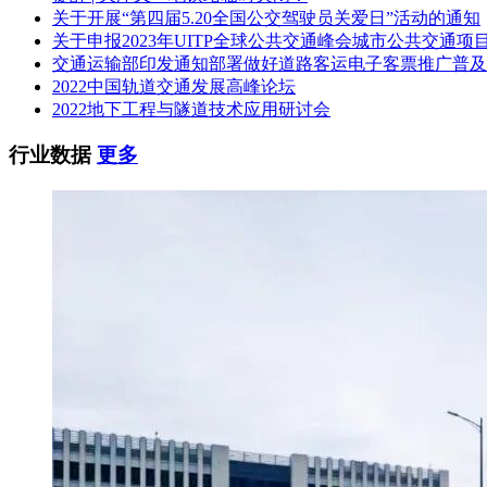
关于开展“第四届5.20全国公交驾驶员关爱日”活动的通知
(五)大修基地试车线预留信号设备接入条件：室外电缆槽及入
关于申报2023年UITP全球公共交通峰会城市公共交通项
(六)本工程接入导致的中梁山车辆段相关设备调整及改造(含与
交通运输部印发通知部署做好道路客运电子客票推广普及
2022中国轨道交通发展高峰论坛
(七)须完成本项目所有的建设工作并对项目质量全面负责。
2022地下工程与隧道技术应用研讨会
2.4 交货地点：重庆
行业数据
更多
2.5 计划工期：计划开工时间2024年 12 月，2025年 11 月初
3.投标人资格要求
3.1 本工程招标实行资格后审，投标人应具备以下资格条件和
(1)投标人具备独立法人资格，具备有效的营业执照;
(2)投标人具备一般纳税人资格;
(3)投标人应具备建设行政主管部门颁发的铁路电务工程专业承
(4)投标人应具备建设行政主管部门颁发的有效的安全生产许
(5)投标人2021年、2022年、2023年的年度财务状况不亏损;