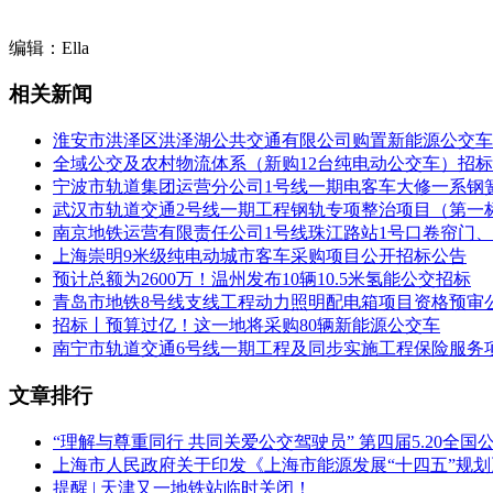
随所、废水处理站、门卫等建筑单体，以及试车线、待修及修竣
联络线或通过汽车运输进、出大修基地。
编辑：Ella
2.2 本次招标项目估算投资额：2967.69万元。
相关新闻
2.3 招标范围:
淮安市洪泽区洪泽湖公共交通有限公司购置新能源公交车
2.3.1 包括但不限于以下内容：
全域公交及农村物流体系（新购12台纯电动公交车）招
宁波市轨道集团运营分公司1号线一期电客车大修一系钢
包括信号系统设备的集成设计、设计联络、制造、出厂检验、
武汉市轨道交通2号线一期工程钢轨专项整治项目（第一
确认、人员培训、备品备件和仪器仪表及工具的提供、质量保
南京地铁运营有限责任公司1号线珠江路站1号口卷帘门
上海崇明9米级纯电动城市客车采购项目公开招标公告
2.3.2 招标的项目范围：
预计总额为2600万！温州发布10辆10.5米氢能公交招标
青岛市地铁8号线支线工程动力照明配电箱项目资格预审
(一)中梁山大修基地内信号系统，包含第三方安全评估机构对
招标丨预算过亿！这一地将采购80辆新能源公交车
(二)5号线中梁山车辆段试车线迁移;
南宁市轨道交通6号线一期工程及同步实施工程保险服务
(三)5号线中梁山车辆段试车线室外设备在大修基地内的硬件
文章排行
安全评估机构对本工程与5号线中梁山车辆段试车线改造相关的
“理解与尊重同行 共同关爱公交驾驶员” 第四届5.20全
(四)与5号线中梁山车辆段联络线接口改造引起的5号线硬件
上海市人民政府关于印发《上海市能源发展“十四五”规
关的安全评估工作;
提醒 | 天津又一地铁站临时关闭！