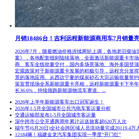
5.2未按要求加密的电子投标文件，将无法上传至重庆市电子
6.发布公告的媒介
本次招标公告同时在重庆市公共资源交易监督网和重庆市公共资
月销18486台！吉利远程新能源商用车7月销量
7.联系方式
2026年7月，随着燃油价格连续两轮上调，各地老旧
招标人:
重庆市轨道交通（集团）有限公司
代理机构:
重庆国
案》，各地配套细则陆续落地，全面激活新能源重卡市场。多重
地址:
地址:
商、客车全线批量交付，国内多场景落地、海外多国登顶，
联系人:
熊先生
联系人:
李女士
宏观政策对于新能源重卡发展的积极引导，远程充分发挥
电子邮箱:
电子邮箱:
景的落地应用。从西边宁夏的煤炭砂石大宗运输批量签约
邮编:
邮编:
策宣贯现场全系新能源重卡亮相，远程新能源重卡下半年
联系电话:
023-68002752
联系电话:
023-63
长36.6%，持续领跑新能源物流车赛道。...
传真:
传真:
开户银行:
开户银行:
2026年上半年新能源客车出口冠军诞生！
账号:
账号:
2026年1-5月全国城市公共汽电车客运量分析
交通运输部发布1-5月全国城市客运量
深中跨市公交开通两周年累计运送旅客超620万人次
端午节(6月20日)全社会跨区域人员流动量完成20119.4万
12184辆！福建金龙汽车集团实现一季度“开门红”