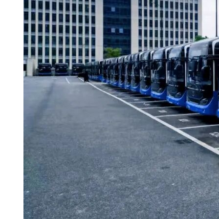
(6)2019年1月1日至投标截止之日(以开通时间为准)止，投
(7)2019年1月1日至投标截止之日(以开通时间为准)止，投
(8)具体资格要求详见“第二章 投标人须知前附表 1.4.1”。
3.2 本次招标?接受联合体投标。用联合体方式投标的投标
4.招标文件的获取
4.1本招标项目采用全流程电子招投标，投标人在投标前可在重庆市
(www.cqggzy.com)完成市场主体信息登记以及 CA 数字证
若投标人未及时完成市场主体信息登记和 CA 数字证书办理
4.2投标人可在附件招标公告规定的时限内在重庆市公共资源交易网(www
前。
4.3招标人应于2024-10-22 17:30:00(北京时间)前在重庆市公共资
5.投标文件递交的内容
5.1投标文件递交的截止时间(投标截止时间，下同)为2024-
传。