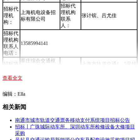
招标代
招标代
上海机电设备招
理机构
理机
张计镔、吕尤佳
标有限公司
联系
构：
人：
招标代
理机构
13585994141
联系人
电话：
莘庄综合交通枢
招标项
上海市轨道交通1、5号线
纽连接工程（轨
建设地
目名
莘庄站及1号线东侧，5号
道交通部分）线
点：
称：
线莘庄站东西侧轨行区
查看全文
缆搬迁工程
莘庄综合交通枢纽连接工程（轨道交通部分）主要实
编辑：Ella
施范围为结合上盖开发建设，轨道交通莘庄站（含
1、5号线）改造工程，包括轨道交通车站公共区、设
相关新闻
备管理用房、轨行区的功能布局调整、车站设施改造
以及机电设备系统改建及前期线缆过轨搬迁工程。
南通市城市轨道交通票务移动支付系统项目招标公告
第一阶段工程主要包括：1）轨道交通莘庄站至1号线
招标丨广珠城际动车所、深圳动车所检修设备大修项目
工程概
宝城路、外环路站之间供电线缆的搬迁及割接；2）
采购
况描
莘庄站至1号线外环路站、莲花路站、锦江乐园站之
吴起县交通运输局新能源公交车及配套设施采购项目招