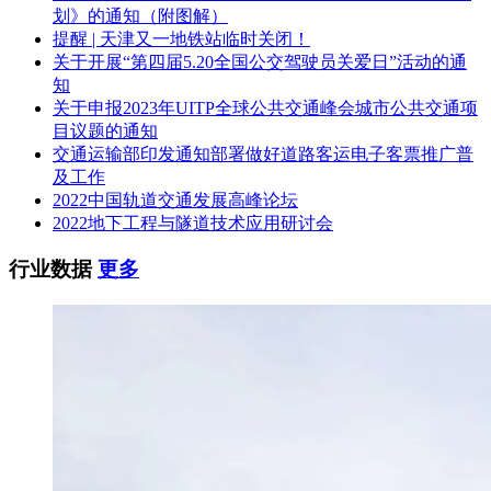
信用分为准； 4 本项目不接受处于申通集团黑、灰名
划》的通知（附图解）
投标人
单公示期的供应商投标； 5 当投标人出现下列情形之
提醒 | 天津又一地铁站临时关闭！
资质要
一的不得购买招标文件： 1）通过天眼查专业版
关于开展“第四届5.20全国公交驾驶员关爱日”活动的通
求：
（https://pro.tianyancha.com/home）查询，与本招标项
知
目的其他投标人为同一个单位负责人，或与本招标项
关于申报2023年UITP全球公共交通峰会城市公共交通项
目的其他投标人存在控股、管理关系； 2）通过全国
目议题的通知
企业信用信息公示系统（www.gsxt.gov.cn）查询，被
交通运输部印发通知部署做好道路客运电子客票推广普
工商行政管理机关列为严重违法失信企业名单的，或
及工作
被责令停业，暂扣或者吊销执照，或吊销资质证书；
2022中国轨道交通发展高峰论坛
3）通过中国执行信息公开网
2022地下工程与隧道技术应用研讨会
（zxgk.court.gov.cn/shixin）查询，被全国最高法院列
为失信被执行名单的。 6本项目不接受联合体投标。
行业数据
更多
项目负
投标人拟派项目负责人须具有一级建造师执业资格证
责人资
书，注册专业须为市政工程，且无在建项目；具有同
格条
类工程施工项目负责人业绩（以合同或用户证明资料
件：
为准）；
2024年10月31日9:30前将“审核资料（详见公告备
获取招
注）、联络方式”发送至lyj@shbid.com，并电话或邮
标文件
件联系招标代理进行远程购买招标文件，文本费1000
方式：
元。
获取招
获取招