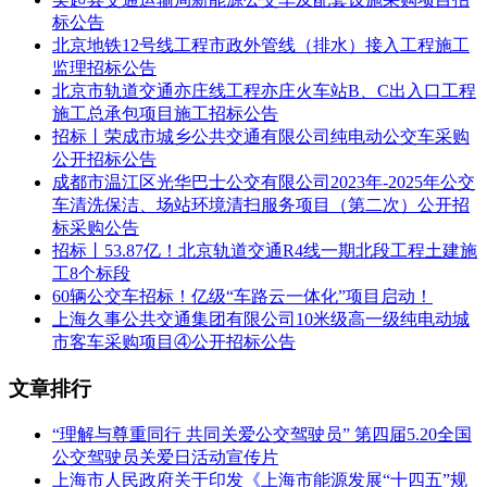
述：
间信号、通信、FAS、ACS、民用通信等线缆搬迁及
标公告
割接、莘庄站至5号线春申路站、银都路的民用通信
北京地铁12号线工程市政外管线（排水）接入工程施工
的线缆搬迁及割接；3）轨道交通1/5号线联络线处明
监理招标公告
挖过轨电缆沟、车站主体站厅设备区及站台局部楼板
北京市轨道交通亦庄线工程亦庄火车站B、C出入口工程
开孔等。 第二阶段工程主要包括：莘庄站至1号线外
施工总承包项目施工招标公告
环路站、莲花路站、锦江乐园站之间信号线缆回搬及
招标丨荣成市城乡公共交通有限公司纯电动公交车采购
割接。
公开招标公告
工程总
最高投
成都市温江区光华巴士公交有限公司2023年-2025年公交
投资
标限价
181907.0000
2449.3416
车清洗保洁、场站环境清扫服务项目（第二次）公开招
(万
(万元)：
标采购公告
元)：
招标丨53.87亿！北京轨道交通R4线一期北段工程土建施
工期/
是否接
工8个标段
周期
92
受联合
否
60辆公交车招标！亿级“车路云一体化”项目启动！
(天)：
体：
上海久事公共交通集团有限公司10米级高一级纯电动城
1 投标人须具备市政公用工程施工总承包一级及以上
市客车采购项目④公开招标公告
资质，并在人员、设备、资金等方面具有承担本标段
施工的能力； 2 投标人应具备近五年（指2019年7月
文章排行
至今）同类工程施工业绩（以中标通知书、合同或用
户证明资料为准）； 3 本项目采用信用分招标，投标
“理解与尊重同行 共同关爱公交驾驶员” 第四届5.20全国
单位信用分≥60分（满分100分）具体以“报名截止日
公交驾驶员关爱日活动宣传片
当天”在上海地铁采购电子商务平台查询的投标单位
上海市人民政府关于印发《上海市能源发展“十四五”规