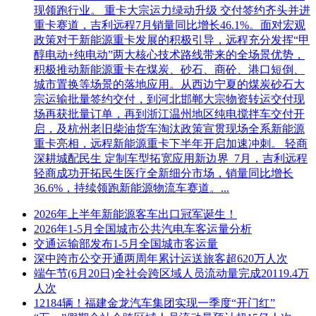
现领跑行业。 重卡大宗运力绿动升级 交付签约齐头并进
重卡赛道，吉利远程7月销量同比增长46.1%。面对宏观
政策对于新能源重卡发展的积极引导，远程充分发挥“甲
醇电动+纯电动”两大核心技术路线带来的全场景优势，
积极推动新能源重卡在煤炭、砂石、商砼、港口短倒、
城市置换等场景的落地应用。从西边宁夏的煤炭砂石大
宗运输批量签约交付，到河北邯郸大宗物资转运交付现
场再获批量订单，再到浙江温州地区纯电搅拌车交付开
启，及杭州老旧柴油货车淘汰政策宣贯现场全系新能源
重卡亮相，远程新能源重卡下半年开启加速冲刺。 轻商
深耕城配民生 定制车型拓宽应用新边界 7月，吉利远程
轻商成功开拓民生医疗全新细分市场，销量同比增长
36.6%，持续领跑新能源物流车赛道。...
2026年上半年新能源客车出口冠军诞生！
2026年1-5月全国城市公共汽电车客运量分析
交通运输部发布1-5月全国城市客运量
深中跨市公交开通两周年累计运送旅客超620万人次
端午节(6月20日)全社会跨区域人员流动量完成20119.4万
人次
12184辆！福建金龙汽车集团实现一季度“开门红”