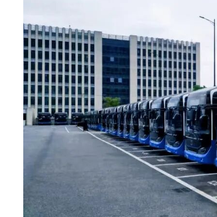
标文件
标文件
2024-10-08
2024-10-31 09:30:00
12:00:00
开始时
截止时
间：
间：
1. 凡有意参加投标者，请在2024年10月31日9:30前将
以下资料发送至招标代理机构指定邮箱
（lyj@shbid.com），并电话或邮件联系招标代理进行
远程购买招标文件： 1）营业执照、资质证书； 2）
业绩证明材料（合同或中标通知书）； 3）法定代表
公告备
人授权委托书； 4）满足投标人资格要求的相关材
注：
料。 2. 招标文件每套售价1000元，售后不退，通过
转账方式支付。 接收文本费用的账户信息： 户 名：
上海机电设备招标有限公司 开 户 行：建行上海市分
行营业部 账 号：31001550400055646341 行 号：
105290036005
递交投
标文件
线下递交
方式：
递交投
标文件
2024-10-31 09:30:00
截止时
间：