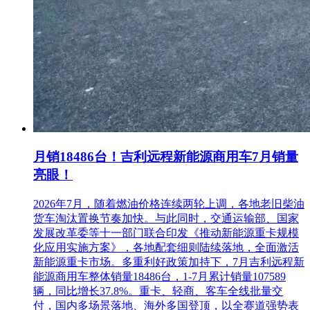
开标地
上海市沪闵路8075号虹梅商务大厦七楼727室2号会议
点：
室
评标办
综合评估法
法：
投标保
证金
10.0000
（万
元）：
同时发
布本次
同时在上海市建设工程交易服务中心
月销18486台！吉利远程新能源商用车7月销量
招标公
ciac.zjw.sh.gov.cn、上海地铁采购电子商务平台
亮眼！
告
eps.shmetro.com及中国招标投标公共服务平台
的媒介
www.cebpubservice.com上发布。
2026年7月，随着燃油价格连续两轮上调，各地老旧柴油
名称：
货车淘汰置换节奏加快。与此同时，交通运输部、国家
发展改革委等十一部门联合印发《推动新能源重卡规模
化应用实施方案》，各地配套细则陆续落地，全面激活
新能源重卡市场。多重利好政策加持下，7月吉利远程新
能源商用车整体销量18486台，1-7月累计销量107589
辆，同比增长37.8%。重卡、轻商、客车全线批量交
付，国内多场景落地、海外多国登顶，以全赛道强势表