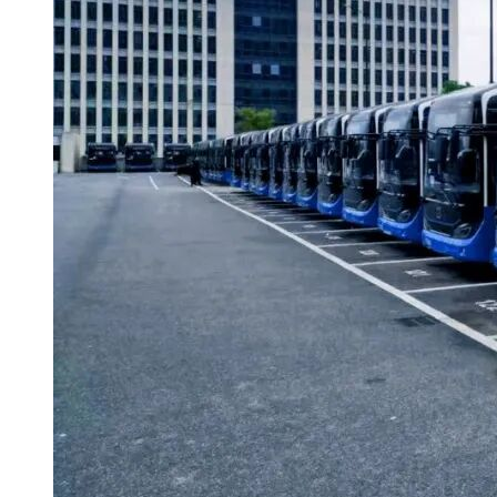
1.本项目为电子招投标，供应商需要使用CA加密设备，凡参加
与新疆CA联系，申请增加电子证书即可，无需重复申领。
2.本项目实行网上投标，采用电子投标文件(供应商须使用C
3.各供应商应在开标前应确保成为新疆政府采购网正式注册入
担。
4.供应商将政采云电子交易客户端下载、安装完成后，可通过
府采购网(http://www.ccgp-xinjiang.gov.cn/)下载
5.供应商在开标时须使用制作加密电子投标文件所使用的CA
6.投标保证金缴纳及确认时间：凡拟参加本次招标项目的供应
将被拒绝。
7.供应商对不见面开评标系统的技术操作咨询，可通过https://edu.
https://service.zcygov.cn/#/help，“项
云在线客服获取服务支持。供应商钉钉群号：政采云新疆供应商服务
在钉钉群中回放观看学习。
特别提示：