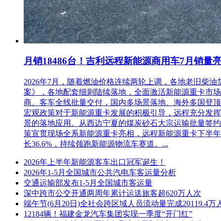
1、采购限额标准以上，200万元以下的货物和服务采购项目
2、超过200万元的货物和服务采购项目，预留该部分采购项目
3、超过400万元的工程采购项目中适宜由中小企业提供的，预
月销18486台！吉利远程新能源商用车7月销量
4、对于未预留份额专门面向中小企业的采购项目，以及预留份额
除，用扣除后的价格参加评审。适用招标投标法的政府采购工
2026年7月，随着燃油价格连续两轮上调，各地老旧
3%~5%作为其价格分。
案》，各地配套细则陆续落地，全面激活新能源重卡市场。多重
5、接受大中型企业与小微企业组成联合体或者允许大中型企业
商、客车全线批量交付，国内多场景落地、海外多国登顶，
的，采购人、采购代理机构应当对联合体或者大中型企业的报价给
宏观政策对于新能源重卡发展的积极引导，远程充分发挥
法但未采用低价优先法计算价格分的，评标时应当在采用原报价
景的落地应用。从西边宁夏的煤炭砂石大宗运输批量签约
策宣贯现场全系新能源重卡亮相，远程新能源重卡下半年
七、对本次采购提出询问，请按以下方式联系
长36.6%，持续领跑新能源物流车赛道。...
1.采购人信息
2026年上半年新能源客车出口冠军诞生！
2026年1-5月全国城市公共汽电车客运量分析
名 称：喀什市交通运输局
交通运输部发布1-5月全国城市客运量
深中跨市公交开通两周年累计运送旅客超620万人次
地 址：喀什市深喀大道行政审批局4楼
端午节(6月20日)全社会跨区域人员流动量完成20119.4万
12184辆！福建金龙汽车集团实现一季度“开门红”
联系方式：17854115387