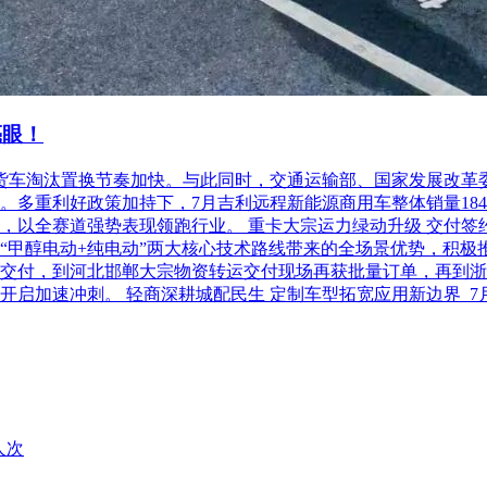
、400万元以下的工程采购项目，适宜由中小企业提供的，采购人
预算总额的30%以上专门面向中小企业采购，其中预留给小微企业
留该部分采购项目预算总额的40%以上专门面向中小企业采购，
亮眼！
项目中的非预留部分采购包，采购人、采购代理机构应当对符合规定
程建设项目，采用综合评估法但未采用低价优先法计算价格分的
柴油货车淘汰置换节奏加快。与此同时，交通运输部、国家发展改
利好政策加持下，7月吉利远程新能源商用车整体销量18486台，
向一家或者多家小微企业分包的采购项目，对于联合协议或者分
以全赛道强势表现领跑行业。 重卡大宗运力绿动升级 交付签约齐
予4%~6%(工程项目为1%~2%)的扣除，用扣除后的价格
“甲醇电动+纯电动”两大核心技术路线带来的全场景优势，积极
进行评分的基础上增加其价格得分的1%~2%作为其价格分。
交付，到河北邯郸大宗物资转运交付现场再获批量订单，再到浙
开启加速冲刺。 轻商深耕城配民生 定制车型拓宽应用新边界 
人次