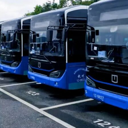
本项目必须可自主通过新疆CA申领渠道“新疆政务通”申请政采
A加密设备通过政采云电子投标客户端制作投标文件)。若供应商参
库供应商，并完成CA数字证书申领。因未注册入库、未办理CA
账号密码或CA登录客户端进行投标文件制作。在使用政采云投标
专区查看，如有问题可拨打政采云客户服务热线95763进行咨询。
锁及电脑，电脑须提前配置好浏览器(建议使用谷歌浏览器)，以便
商，必须在开标前将投标保证金汇入指定账户。投标保证金汇款凭
zcygov.cn/luban/xinjiang-e-biding自助查询
目采购”—“操作流程-电子招投标”—“政府采购项目电子交易管理操作指南-
1号群：30349928(如已加入1-11群，无需重复加入，