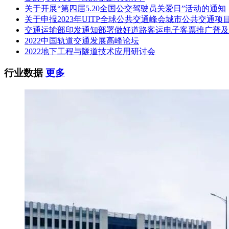
时间：2024年11月28日至2024年12月05日，每天上午00:00至1
关于开展“第四届5.20全国公交驾驶员关爱日”活动的通知
关于申报2023年UITP全球公共交通峰会城市公共交通项
地点：政采云平台线上
交通运输部印发通知部署做好道路客运电子客票推广普及
方式：供应商登录政采云平台https://www.zcygov.
2022中国轨道交通发展高峰论坛
商“获取采购文件”，页面跳转后登陆，直接获取采购文件。
2022地下工程与隧道技术应用研讨会
售价(元)：0
行业数据
更多
四、提交投标文件截止时间、开标时间和地点
提交投标文件截止时间：2024年12月18日 11:00(北京时间)
投标地点：请登录政采云投标客户端投标
开标时间：2024年12月18日 11:00(北京时间)
开标地点：投标人登录政采云平台https://www.zcygov.
五、公告期限
自本公告发布之日起5个工作日。
六、其他补充事宜