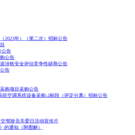
电动公交车，具体采购要求详见招标文件。
2023年）（第二次）招标公告
目
标公告
采购公告
道涉铁安全评估竞争性磋商公告
公告
件采购项目采购公告
系统空调系统设备采购-2标段（评定分离）招标公告
面向中小企业(含中型、小型、微型企业)采购项目，根据《政府采购
参与评审。
国公交驾驶员关爱日活动宣传片
划》的通知（附图解）