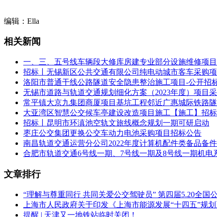
数量:40
编辑：Ella
预算金额(元):30000000
相关新闻
简要规格描述或项目基本概况介绍、用途：采购40辆新能源纯
一、三、五号线车辆段大修库房建专业部分设施维修项目（
备注：
招标丨无锡新区公共交通有限公司纯电动城市客车采购项
洛阳市普通干线公路隧道安全隐患整治施工项目-公开招
合同履约期限：标项 1，详见招标文件。
无锡市道路与轨道交通规划细化方案（2023年度）项目
本项目(否)接受联合体投标。
常平镇大京九集团商厦项目基坑工程邻近广惠城际铁路隧
大亚湾区智慧公交候车亭建设改造项目施工【施工】招标
二、申请人的资格要求：
招标丨昆明市环滇池空轨文旅线概念规划一期可研启动
枣庄公交集团更换公交车动力电池采购项目招标公告
1.满足《中华人民共和国政府采购法》第二十二条规定;
南昌轨道交通运营分公司2022年度计算机配件类备品备
合肥市轨道交通6号线一期、7号线一期及8号线一期机电
2.落实政府采购政策需满足的资格要求：标项1：本项目为非专门
评标时将给予此类企业进行价格10%的优惠，用优惠后的价格
文章排行
3.本项目的特定资格要求：无
“理解与尊重同行 共同关爱公交驾驶员” 第四届5.20全
三、获取招标文件
上海市人民政府关于印发《上海市能源发展“十四五”规
提醒 | 天津又一地铁站临时关闭！