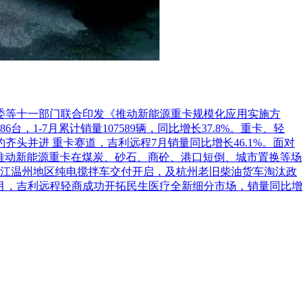
应当专门面向中小企业采购。
的比例不低于60%。
其中预留给小微企业的比例不低于60%。
的小微企业报价给予10%~20%(工程项目为3%~5%)的扣
，评标时应当在采用原报价进行评分的基础上增加其价格得分的
革委等十一部门联合印发《推动新能源重卡规模化应用实施方
1-7月累计销量107589辆，同比增长37.8%。重卡、轻
包意向协议约定小微企业的合同份额占到合同总金额30%以上
头并进 重卡赛道，吉利远程7月销量同比增长46.1%。面对
参加评审。适用招标投标法的政府采购工程建设项目，采用综合评估
推动新能源重卡在煤炭、砂石、商砼、港口短倒、城市置换等场
江温州地区纯电搅拌车交付开启，及杭州老旧柴油货车淘汰政
7月，吉利远程轻商成功开拓民生医疗全新细分市场，销量同比增