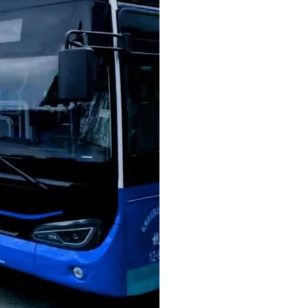
云平台可使用的CA设备，如原有兵团或公共资源使用的CA，可
与投标，自行承担投标一切费用。
数字证书等原因造成无法投标或投标失败等后果由供应商自行承
客户端时，建议使用WIN7及以上操作系统。客户端请至新疆政
开标时解锁。
证上用途栏应注明:标项名称+投标保证金。否则，届时其投标
，也可在政采云帮助中心常见问题解答和操作流程讲解视频中自助查询，网址为：
供应商”版面获取操作指南，同时对自助查询无法解决的问题可通过钉钉群及政采
十一个群联动直播)，钉钉工具软件具有回放功能，直播培训结束后可