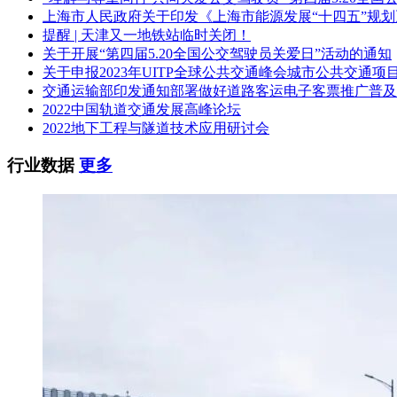
描
上海市人民政府关于印发《上海市能源发展“十四五”规
线、渡线等）。 1)正线起讫里程： SK0+616.768～SK42+794.
述：
提醒 | 天津又一地铁站临时关闭！
路车辆段出入段线起讫里程： R1SK0+000.000~R1SK1+932.25
关于开展“第四届5.20全国公交驾驶员关爱日”活动的通知
镇停车场出入场线起讫里程： R2SK0+000.000~R2SK2+088.84
关于申报2023年UITP全球公共交通峰会城市公共交通项
本标段范围： 金吉路站（含）~长兴岛站（含）正线及
交通运输部印发通知部署做好道路客运电子客票推广普及
单渡线及停车线），东靖路车辆段内轨道工程，里程范围为： (1
2022中国轨道交通发展高峰论坛
SK20+961.562； XK0+616.789～XK20+961.738
2022地下工程与隧道技术应用研讨会
R1SK0+000.000~R1SK1+932.251； C1SK0+000.
设计分界里程，应以现场土建结构施工分界里程为准，两
行业数据
更多
见设计图纸和工程量清单
工程
总投
2622188万元人民币
资：
本标
段建
安工
26615万元人民币
程
费：
是否
设置
最高
设置最高投标限价，最高限价为266150000.00元人民币（2