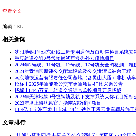
系
人：
查看全文
招标
项目
上海市轨道交通市域线崇明线工程轨道工程施工1标（金
编辑：Ella
名
车辆段）
称：
相关新闻
建设
地
上海市
沈阳地铁1号线东延线工程专用通信及自动售检票系统安
点：
重庆轨道交通2号线接触线更换委外专项修项目
工程规模描述
2024年2号线、11号线、13号线、17号线安全阀检测
施工工程规模描述
2024年青浦区新建公交配套设施及公交港湾式站台工程
南京地铁运营有限责任公司基地（含灵山大厦）非机动车
（1）概述 崇明线工程起自浦东新区金吉路站，经申江
招标丨2025年新能源公交车更新项目-询比采购公告
路、长江口北港隧道、崇明岛陈通路、朱雀路、繁郁路、中滨
招标丨8445万元！轨道交通综合监控项目开启招标
路南起浦东金桥地区，利用新建越江隧道跨越长江口南港
2023年天津地铁9号线钢轨及轨下支撑系统大修项目招标
崇明陈家镇。线路主要沿申江路-高宝路-东靖路-长江南港-
2023年度上海地铁官方指南APP维护项目
商务休闲片区内规划繁郁路-中滨路东侧走行。 过江段分
11.4亿！宁波至象山市域（郊）铁路工程云龙车辆段施工
道，南港段新建隧道长7.739km，北港段新建隧道长9.024
规划换乘站2座，分别在金吉路站与轨道交通9号线换乘，
文章排行
车辆段和陈家镇停车场，设三座主变电所（金桥主变电所
工程
设于C3大楼。 （2）工程范围 本工程招标范围为崇明
概况
“理解与尊重同行 共同关爱公交驾驶员” 第四届5.20全
车辆段内轨道工程，陈家镇停车场内轨道工程以及相关配