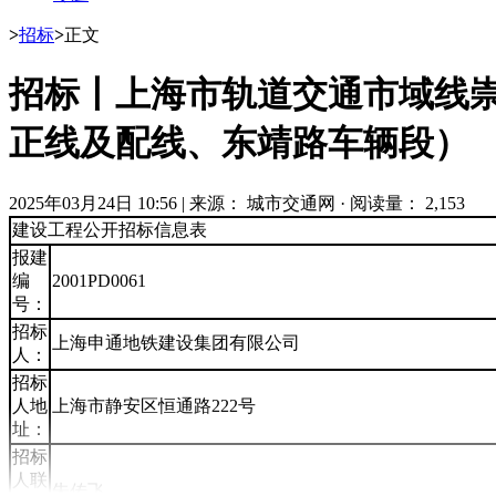
>
招标
>
正文
招标丨上海市轨道交通市域线崇
正线及配线、东靖路车辆段）
2025年03月24日 10:56
|
来源： 城市交通网
·
阅读量： 2,153
建设工程公开招标信息表
报建
编
2001PD0061
号：
招标
上海申通地铁建设集团有限公司
人：
招标
人地
上海市静安区恒通路222号
址：
招标
人联
朱传飞