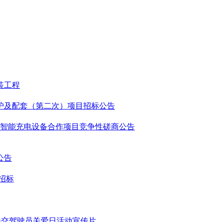
吉路站（含）~长兴岛站（含）正线及配线、东靖路
装工程
、维护及配套（第二次）项目招标公告
智能充电设备合作项目竞争性磋商公告
路、高宝路、东靖路、长江口南港隧道、长兴岛永卫
路，至终点裕安站。正线全长42.317千米。 线
和北港，途经长兴岛中部新开港及陆域，最终到达
公告
永卫路-长江北港-陈通路-生态实验社区内朱雀路-
别在现状长江隧道、大桥东侧新建直径13m盾构隧
招标
km。线路全长42.317km，车站8座，均为地下站。
在申江路站与轨道交通12号线换乘。 全线设东靖路
、长兴岛主变电所和陈家镇主变电所），控制中心
线金吉路站~裕安站区间正线、配线轨道工程，东靖路
国公交驾驶员关爱日活动宣传片
套附属工程。（配线包含：出入线、折返线、停车