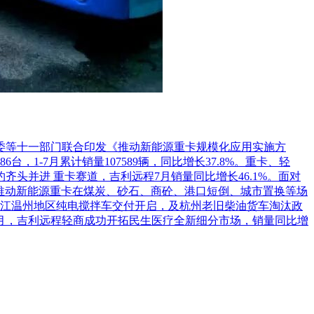
革委等十一部门联合印发《推动新能源重卡规模化应用实施方
1-7月累计销量107589辆，同比增长37.8%。重卡、轻
头并进 重卡赛道，吉利远程7月销量同比增长46.1%。面对
推动新能源重卡在煤炭、砂石、商砼、港口短倒、城市置换等场
江温州地区纯电搅拌车交付开启，及杭州老旧柴油货车淘汰政
7月，吉利远程轻商成功开拓民生医疗全新细分市场，销量同比增