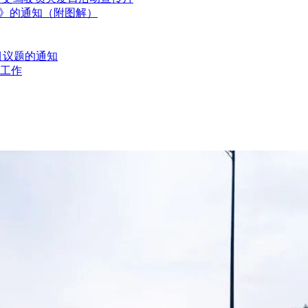
划》的通知（附图解）
581； XK0+616.789～XK42+794.581。 2)东靖
1； C1SK0+000.000~C1SK1+938.467。 3)陈家
8； C2SK0+000.000~C2SK2+081.960。 （3）
目议题的通知
配线（配线包含：东靖路车辆段出入段线、折返线、
工作
)正线起讫里程： SK0+616.768～
。 (2)东靖路车辆段出入段线起讫里程：
000~C1SK1+938.467。 标段分界里程为长兴岛站车站与区间
标段应做好分界处道床施工的衔接。 具体工程数量
6615万元）