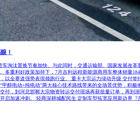
标，招标人将接受下级公司为合格投标人。 2. 政府
招标人对工程资金监管账户的监管。 2、投标企业及投
名单（以开标当日上海市建设市场管理信息平台采
法定代表人基本情况表》为准）。（如需）
亮眼！
柴油货车淘汰置换节奏加快。与此同时，交通运输部、国家发展改
利好政策加持下，7月吉利远程新能源商用车整体销量18486台，
以全赛道强势表现领跑行业。 重卡大宗运力绿动升级 交付签约齐
“甲醇电动+纯电动”两大核心技术路线带来的全场景优势，积极
交付，到河北邯郸大宗物资转运交付现场再获批量订单，再到浙
开启加速冲刺。 轻商深耕城配民生 定制车型拓宽应用新边界 