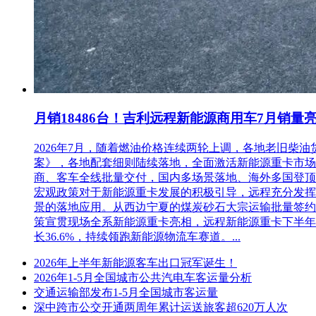
求：
1. 具有控股和管理关系的上级公司和下级公司同时参加投
其他
采购工程项目： 否 3. 其他：1、投标人必须承诺接受
要
标企业法定代表人应未被最高人民法院列入失信被执行人
求：
集的数据自动生成《投标企业基本情况表》、《投标企业
是否
接受
联合
不接受联合体投标
月销18486台！吉利远程新能源商用车7月销量
体投
标：
2026年7月，随着燃油价格连续两轮上调，各地老旧
案》，各地配套细则陆续落地，全面激活新能源重卡市场。多重
是否
商、客车全线批量交付，国内多场景落地、海外多国登顶，
采用
宏观政策对于新能源重卡发展的积极引导，远程充分发挥
投标
否
景的落地应用。从西边宁夏的煤炭砂石大宗运输批量签约
人筛
策宣贯现场全系新能源重卡亮相，远程新能源重卡下半年
选：
长36.6%，持续领跑新能源物流车赛道。...
投标
人筛
本标段招标人不采用投标人筛选
2026年上半年新能源客车出口冠军诞生！
选：
2026年1-5月全国城市公共汽电车客运量分析
获得
交通运输部发布1-5月全国城市客运量
招标
深中跨市公交开通两周年累计运送旅客超620万人次