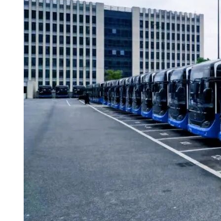
投标
限
价：
施工
工
579日历天
期：
其他
说
企业近八年（指2017年1月1日至投标报名截止日前）
明：
投标条件
施工资质
资质
要
第一条
铁路铺轨架梁工程施工专业
求：
以上施工资质要求，投标人只要符合任何一条
项目
负责
项目负责人必为投标人本单位的工作人员，持有中华人民
人资
级建造师执业资格证书，注册专业须为铁路工程
格：
业绩
企业具有近八年的（指2017年1月1日至投标报名截止
要
业绩须提供施工协议书、中标通知书、竣工验收报告。