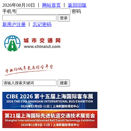
2026年08月10日
丨
网站首页
丨
返回旧版
手机号
密码
新用户注册
丨
忘记密码