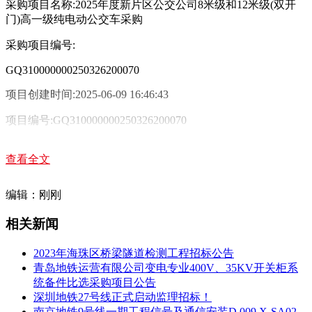
采购项目名称:2025年度新片区公交公司8米级和12米级(双开
门)高一级纯电动公交车采购
采购项目编号:
GQ310000000250326200070
项目创建时间:2025-06-09 16:46:43
项目编号:GQ310000000250326200070
项目预算:6190万元(人民币)
查看全文
采购项目类型:货物类(含药品集中采购)
编辑：刚刚
采购方式:公开招标
相关新闻
采购内容:
1、本项目拟采购28辆8米高一级纯电动公交车辆和15辆12米高
2023年海珠区桥梁隧道检测工程招标公告
一级双开门纯电动公交车辆。本项目产品未做过进口论证，不
青岛地铁运营有限公司变电专业400V、35KV开关柜系
接受整体进口产品，本项目不允许分包、转包。(具体内容详
统备件比选采购项目公告
见“第二章 项目采购需求”)
深圳地铁27号线正式启动监理招标！
南京地铁9号线一期工程信号及通信安装D.009.X-SA02