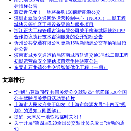
2、按照《中小企业划型标准规定》(工信部联企业﹝2011﹞
标招标公告
300号)，采购标的对应的中小企业划分标准所属行业为 工业
豪掷近亿元！一地将采购150辆新能源公交
。
深圳市轨道交通网络运营控制中心（NOCC）二期工程
城轨云等扩容工程设备采购与服务项目
3、交付地址：招标人指定地点。
浙江正大工程管理咨询有限公司关于杭海城际铁路PPP
4、供货期限：自合同签订之日起至2025年8月1日前完成车辆
合作协议执行技术咨询服务的公开招标公告
上牌和交付，并通过招标人验收。
忻州公共交通有限公司更新15辆新能源公交车辆项目招
标公告
5、采购预算金额：61,900,000.00元(国库资金：0元;自筹资
济南市城乡交通运输局济南城市轨道交通3号线二期工程
金：61,900,000.00元) 最高限价：61,900,000.00元，单价限价
初期运营前安全评估项目竞争性磋商公告
为8米高一级纯电动公交车辆：1300000元/辆，12米级(双开门)
东莞市石龙镇公共交通智能优化工程（一期）
高一级纯电动公交车：1700000元/辆。投标报价超过最高投标
限价的，其投标将被否决。
文章排行
采购人名称:上海临港新片区公共交通有限公司
“理解与尊重同行 共同关爱公交驾驶员” 第四届5.20全国
公交驾驶员关爱日活动宣传片
采购代理机构名称:中瑞岳华(上海)项目管理有限公司
上海市人民政府关于印发《上海市能源发展“十四五”规
划》的通知（附图解）
采购代理机构角色:采购代理机构
提醒 | 天津又一地铁站临时关闭！
采购代理机构联系人:卢娟红
关于开展“第四届5.20全国公交驾驶员关爱日”活动的通
知