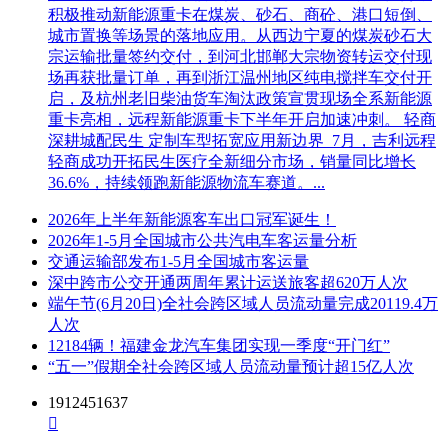
积极推动新能源重卡在煤炭、砂石、商砼、港口短倒、
城市置换等场景的落地应用。从西边宁夏的煤炭砂石大
宗运输批量签约交付，到河北邯郸大宗物资转运交付现
场再获批量订单，再到浙江温州地区纯电搅拌车交付开
启，及杭州老旧柴油货车淘汰政策宣贯现场全系新能源
重卡亮相，远程新能源重卡下半年开启加速冲刺。 轻商
深耕城配民生 定制车型拓宽应用新边界 7月，吉利远程
轻商成功开拓民生医疗全新细分市场，销量同比增长
36.6%，持续领跑新能源物流车赛道。...
2026年上半年新能源客车出口冠军诞生！
2026年1-5月全国城市公共汽电车客运量分析
交通运输部发布1-5月全国城市客运量
深中跨市公交开通两周年累计运送旅客超620万人次
端午节(6月20日)全社会跨区域人员流动量完成20119.4万
人次
12184辆！福建金龙汽车集团实现一季度“开门红”
“五一”假期全社会跨区域人员流动量预计超15亿人次
1912451637
