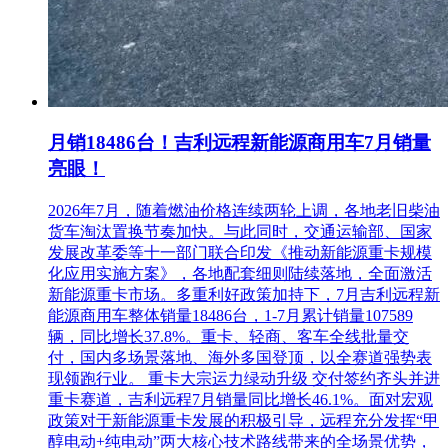
月销18486台！吉利远程新能源商用车7月销量
亮眼！
2026年7月，随着燃油价格连续两轮上调，各地老旧柴油
货车淘汰置换节奏加快。与此同时，交通运输部、国家
发展改革委等十一部门联合印发《推动新能源重卡规模
化应用实施方案》，各地配套细则陆续落地，全面激活
新能源重卡市场。多重利好政策加持下，7月吉利远程新
能源商用车整体销量18486台，1-7月累计销量107589
辆，同比增长37.8%。重卡、轻商、客车全线批量交
付，国内多场景落地、海外多国登顶，以全赛道强势表
现领跑行业。 重卡大宗运力绿动升级 交付签约齐头并进
重卡赛道，吉利远程7月销量同比增长46.1%。面对宏观
政策对于新能源重卡发展的积极引导，远程充分发挥“甲
醇电动+纯电动”两大核心技术路线带来的全场景优势，