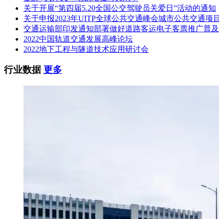
关于开展“第四届5.20全国公交驾驶员关爱日”活动的通知
（10）珠江路控制中心云平台灾备系统机房配套设备；
关于申报2023年UITP全球公共交通峰会城市公共交通项
（11）7号线一期工程各车站/车辆段云节点（云边缘节点）；
交通运输部印发通知部署做好道路客运电子客票推广普及
2022中国轨道交通发展高峰论坛
（12）备品备件；
2022地下工程与隧道技术应用研讨会
（13）质保期服务；
行业数据
更多
（14）上述全套硬件设备及系统软件、应用软件、接口协议、
备安装、施工、完工测试、单体调试、与其它系统接口调试、
工文件资料、备品备件和仪器仪表及工具的提供、质量保证期
疑（如有）、技术规范书、图纸等。
相关推荐：
轨道交通展展位预订
轨道交通展免费报名参观
相关推荐：
中国轨道交通发展高峰论坛免费参会报名