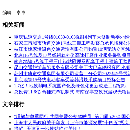
合同估算价：5371万元
编辑：卓卓
交货及安装周期：约2190个日历天
相关新闻
招标范围：包含但不限于：
重庆轨道交通1号线01030-01036编组列车大修制动委外
（1）线网指挥中心云平台主系统（包含安全生产网、内部管
石家庄市城市轨道交通1号线三期工程勘察总承包招标公
枝江市姚家港绿色交通运输有限公司购置10辆无站立区纯
（2）线网指挥中心云平台网络安全扩容；
北京|16号线及17号线钢轨外委高速打磨作业服务采购项
（3）线网指挥中心大数据平台扩容；
南京地铁5号线工程三山街站附属及配套工程土建施工监
昆山交通旅游车船服务有限公司关于大巴车辆报废回收项
（4）线网指挥中心云平台软件扩容；
苏州市轨道交通集团有限公司运营二分公司2022年5号
北京地铁15号线电动客车受流器滑块采购项目招标公告
（5）线网指挥中心云平台及大数据平台与其他专业（业务）
1.7亿！地铁弱电系统国产化及绿色化更新改造工程招标
总投资11.6亿 悬挂式单轨制式 海南保亭空铁旅游观光
（6）线网指挥中心云平台机房配套设备；
（7）珠江路控制中心云平台灾备系统（包含安全生产网、外
文章排行
（8）珠江路控制中心云平台灾备系统网络安全扩容；
“理解与尊重同行 共同关爱公交驾驶员” 第四届5.20全
上海市人民政府关于印发《上海市能源发展“十四五”规
（9）珠江路控制中心云平台灾备系统软件扩容；
提醒 | 天津又一地铁站临时关闭！