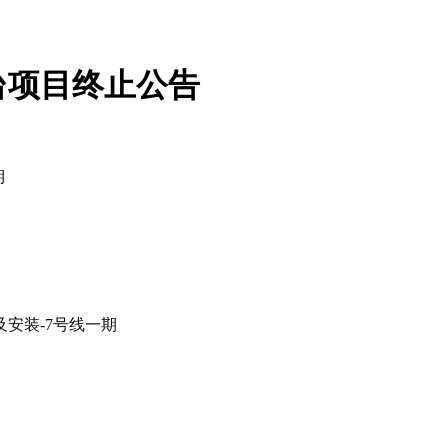
台项目终止公告
期
安装-7号线一期
车站、1座车辆段内云平台相关设备的供货、安装、集成服务，以