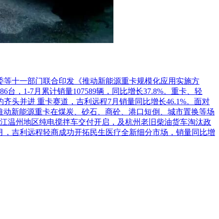
革委等十一部门联合印发《推动新能源重卡规模化应用实施方
1-7月累计销量107589辆，同比增长37.8%。重卡、轻
头并进 重卡赛道，吉利远程7月销量同比增长46.1%。面对
推动新能源重卡在煤炭、砂石、商砼、港口短倒、城市置换等场
江温州地区纯电搅拌车交付开启，及杭州老旧柴油货车淘汰政
7月，吉利远程轻商成功开拓民生医疗全新细分市场，销量同比增