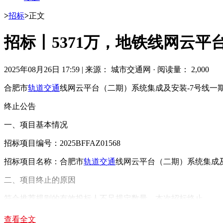
>
招标
>
正文
招标丨5371万，地铁线网云平
2025年08月26日 17:59
|
来源： 城市交通网
·
阅读量： 2,000
合肥市
轨道交通
线网云平台（二期）系统集成及安装-7号线一
终止公告
一、项目基本情况
招标项目编号：2025BFFAZ01568
招标项目名称：合肥市
轨道交通
线网云平台（二期）系统集成及
二、项目终止的原因
符合推荐规则的有效投标人不足规定数量，本次招标终止。
建设规模：包括1座主中心、1座灾备中心、7号线一期16个
查看全文