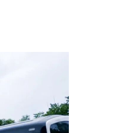
、包装、运输、保险、交货、仓储、光/电缆、测试、试验、设
收、预验收、试运行、竣工验收、设备性能确认、人员培训、竣
开通试运营相关的验收与测评工作。 具体详见招标文件、补