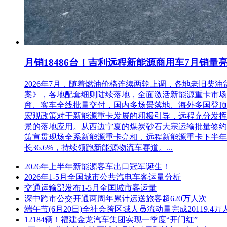
月销18486台！吉利远程新能源商用车7月销量
2026年7月，随着燃油价格连续两轮上调，各地老旧
案》，各地配套细则陆续落地，全面激活新能源重卡市场。多重
商、客车全线批量交付，国内多场景落地、海外多国登顶，
宏观政策对于新能源重卡发展的积极引导，远程充分发挥
景的落地应用。从西边宁夏的煤炭砂石大宗运输批量签约
策宣贯现场全系新能源重卡亮相，远程新能源重卡下半年
长36.6%，持续领跑新能源物流车赛道。...
2026年上半年新能源客车出口冠军诞生！
2026年1-5月全国城市公共汽电车客运量分析
交通运输部发布1-5月全国城市客运量
深中跨市公交开通两周年累计运送旅客超620万人次
端午节(6月20日)全社会跨区域人员流动量完成20119.4万
12184辆！福建金龙汽车集团实现一季度“开门红”