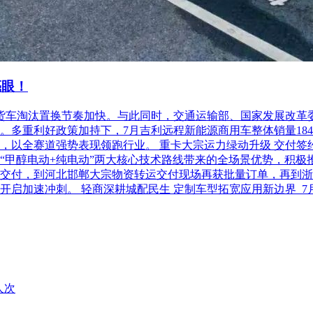
亮眼！
柴油货车淘汰置换节奏加快。与此同时，交通运输部、国家发展改
利好政策加持下，7月吉利远程新能源商用车整体销量18486台，
以全赛道强势表现领跑行业。 重卡大宗运力绿动升级 交付签约齐
“甲醇电动+纯电动”两大核心技术路线带来的全场景优势，积极
交付，到河北邯郸大宗物资转运交付现场再获批量订单，再到浙
开启加速冲刺。 轻商深耕城配民生 定制车型拓宽应用新边界 
人次