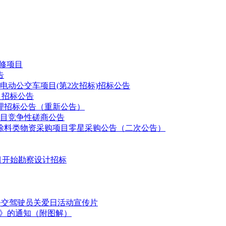
维修项目
理网、外部服务网、运维管理网）扩容；
告
电动公交车项目(第2次招标)招标公告
目招标公告
理招标公告（重新公告）
目竞争性磋商公告
线涂料类物资采购项目零星采购公告（二次公告）
接口；
项目开始勘察设计招标
部服务网、运维管理网）扩容；
国公交驾驶员关爱日活动宣传片
划》的通知（附图解）