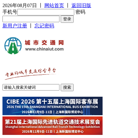
2026年08月07日
丨
网站首页
丨
返回旧版
手机号
密码
新用户注册
丨
忘记密码