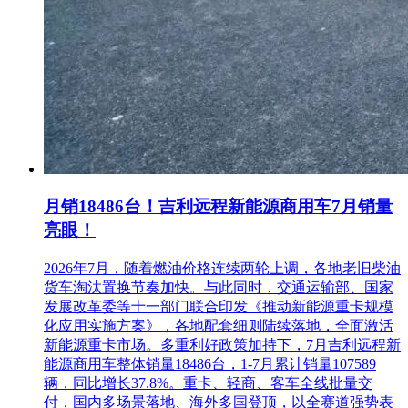
月销18486台！吉利远程新能源商用车7月销量
亮眼！
2026年7月，随着燃油价格连续两轮上调，各地老旧柴油
货车淘汰置换节奏加快。与此同时，交通运输部、国家
发展改革委等十一部门联合印发《推动新能源重卡规模
化应用实施方案》，各地配套细则陆续落地，全面激活
新能源重卡市场。多重利好政策加持下，7月吉利远程新
能源商用车整体销量18486台，1-7月累计销量107589
辆，同比增长37.8%。重卡、轻商、客车全线批量交
付，国内多场景落地、海外多国登顶，以全赛道强势表