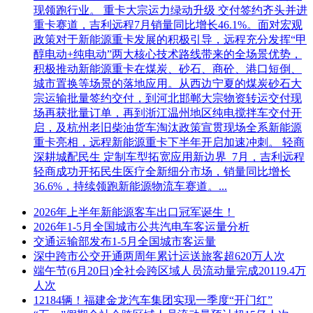
现领跑行业。 重卡大宗运力绿动升级 交付签约齐头并进
重卡赛道，吉利远程7月销量同比增长46.1%。面对宏观
政策对于新能源重卡发展的积极引导，远程充分发挥“甲
醇电动+纯电动”两大核心技术路线带来的全场景优势，
积极推动新能源重卡在煤炭、砂石、商砼、港口短倒、
城市置换等场景的落地应用。从西边宁夏的煤炭砂石大
宗运输批量签约交付，到河北邯郸大宗物资转运交付现
场再获批量订单，再到浙江温州地区纯电搅拌车交付开
启，及杭州老旧柴油货车淘汰政策宣贯现场全系新能源
重卡亮相，远程新能源重卡下半年开启加速冲刺。 轻商
深耕城配民生 定制车型拓宽应用新边界 7月，吉利远程
轻商成功开拓民生医疗全新细分市场，销量同比增长
36.6%，持续领跑新能源物流车赛道。...
2026年上半年新能源客车出口冠军诞生！
2026年1-5月全国城市公共汽电车客运量分析
交通运输部发布1-5月全国城市客运量
深中跨市公交开通两周年累计运送旅客超620万人次
端午节(6月20日)全社会跨区域人员流动量完成20119.4万
人次
12184辆！福建金龙汽车集团实现一季度“开门红”