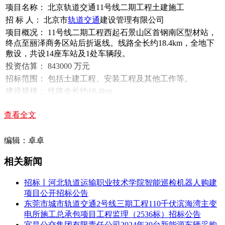
项目名称： 北京轨道交通11号线二期工程土建施工
招 标 人： 北京市
轨道交通
建设管理有限公司
项目概况： 11号线二期工程西起石景山区首钢南区型材站，
终点至丽泽商务区站后折返线。线路全长约18.4km，全地下
敷设，共设14座车站及1处车辆段。
投资估算： 843000 万元
招标范围： 包括土建工程、安装工程及其他工作等。
建设规模： 线路全长约18.4km。
预计招标公告发布时间： 2025年10月11日
查看全文
其他说明： 上述发布内容均为暂定内容，招标公告发布时
间、标段划分及标段估算额等内容以最终实际发布的招标公
告内容为准。
编辑：卓卓
相关推荐：
轨道交通展展位预订
轨道交通展免费报名参观
相关新闻
相关推荐：
中国轨道交通发展高峰论坛免费参会报名
招标丨河北轨道运输职业技术学院智能巡检机器人购建
项目公开招标公告
东莞市城市轨道交通2号线三期工程110千伏滨海湾主变
电所施工总承包项目工程监理（2536标）招标公告
宜昌公交集团有限责任公司2024年30台新能源车辆采购