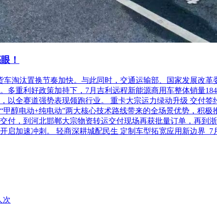
亮眼！
柴油货车淘汰置换节奏加快。与此同时，交通运输部、国家发展改
利好政策加持下，7月吉利远程新能源商用车整体销量18486台，
以全赛道强势表现领跑行业。 重卡大宗运力绿动升级 交付签约齐
“甲醇电动+纯电动”两大核心技术路线带来的全场景优势，积极
交付，到河北邯郸大宗物资转运交付现场再获批量订单，再到浙
开启加速冲刺。 轻商深耕城配民生 定制车型拓宽应用新边界 
人次