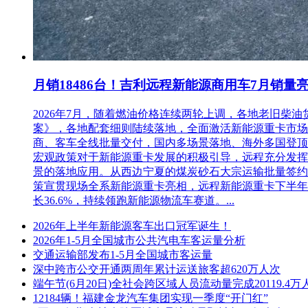
月销18486台！吉利远程新能源商用车7月销量
2026年7月，随着燃油价格连续两轮上调，各地老旧
案》，各地配套细则陆续落地，全面激活新能源重卡市场。多重
商、客车全线批量交付，国内多场景落地、海外多国登顶，
宏观政策对于新能源重卡发展的积极引导，远程充分发挥
景的落地应用。从西边宁夏的煤炭砂石大宗运输批量签约
策宣贯现场全系新能源重卡亮相，远程新能源重卡下半年
长36.6%，持续领跑新能源物流车赛道。...
2026年上半年新能源客车出口冠军诞生！
2026年1-5月全国城市公共汽电车客运量分析
交通运输部发布1-5月全国城市客运量
深中跨市公交开通两周年累计运送旅客超620万人次
端午节(6月20日)全社会跨区域人员流动量完成20119.4万
12184辆！福建金龙汽车集团实现一季度“开门红”