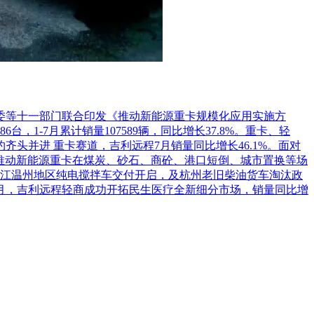
革委等十一部门联合印发《推动新能源重卡规模化应用实施方
1-7月累计销量107589辆，同比增长37.8%。重卡、轻
头并进 重卡赛道，吉利远程7月销量同比增长46.1%。面对
推动新能源重卡在煤炭、砂石、商砼、港口短倒、城市置换等场
江温州地区纯电搅拌车交付开启，及杭州老旧柴油货车淘汰政
7月，吉利远程轻商成功开拓民生医疗全新细分市场，销量同比增