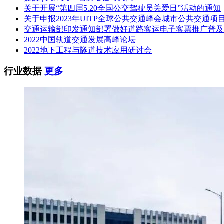
关于开展“第四届5.20全国公交驾驶员关爱日”活动的通知
关于申报2023年UITP全球公共交通峰会城市公共交通项
交通运输部印发通知部署做好道路客运电子客票推广普及
2022中国轨道交通发展高峰论坛
2022地下工程与隧道技术应用研讨会
行业数据
更多