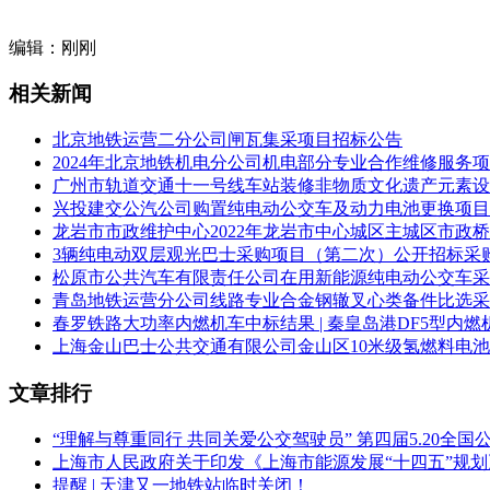
编辑：刚刚
相关新闻
北京地铁运营二分公司闸瓦集采项目招标公告
2024年北京地铁机电分公司机电部分专业合作维修服务
广州市轨道交通十一号线车站装修非物质文化遗产元素设
兴投建交公汽公司购置纯电动公交车及动力电池更换项目
龙岩市市政维护中心2022年龙岩市中心城区主城区市
3辆纯电动双层观光巴士采购项目（第二次）公开招标采
松原市公共汽车有限责任公司在用新能源纯电动公交车采
青岛地铁运营分公司线路专业合金钢辙叉心类备件比选采
春罗铁路大功率内燃机车中标结果 | 秦皇岛港DF5型内
上海金山巴士公共交通有限公司金山区10米级氢燃料电
文章排行
“理解与尊重同行 共同关爱公交驾驶员” 第四届5.20全
上海市人民政府关于印发《上海市能源发展“十四五”规
提醒 | 天津又一地铁站临时关闭！