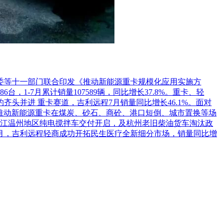
革委等十一部门联合印发《推动新能源重卡规模化应用实施方
1-7月累计销量107589辆，同比增长37.8%。重卡、轻
头并进 重卡赛道，吉利远程7月销量同比增长46.1%。面对
推动新能源重卡在煤炭、砂石、商砼、港口短倒、城市置换等场
江温州地区纯电搅拌车交付开启，及杭州老旧柴油货车淘汰政
7月，吉利远程轻商成功开拓民生医疗全新细分市场，销量同比增