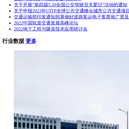
关于开展“第四届5.20全国公交驾驶员关爱日”活动的通知
关于申报2023年UITP全球公共交通峰会城市公共交通项
交通运输部印发通知部署做好道路客运电子客票推广普及
2022中国轨道交通发展高峰论坛
2022地下工程与隧道技术应用研讨会
行业数据
更多