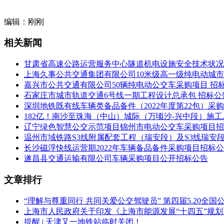
编辑：刚刚
相关新闻
甘肃省高速公路运营服务中心隧道机电设施安全技术状况
上海久事公共交通集团有限公司10米级高一级纯电动城
嘉兴市公共交通有限公司50辆纯电动公交车采购项目 招
石家庄市城市轨道交通6号线一期工程设计总承包 招标公
深圳地铁既有线车辆类备品备件（2022年度第22包）
182亿！南沙至珠海（中山）城际（万顷沙-兴中段）施
辽宁绿色智慧公交示范项目锦州市电动公交车采购项目招
温州市域铁路S3线附属配套工程（瑞安段）及S3线瑞安段
长沙磁浮快线运营期2022年车辆备品备件采购项目招标
遂昌县交通运输有限公司车辆采购项目公开招标公告
文章排行
“理解与尊重同行 共同关爱公交驾驶员” 第四届5.20全
上海市人民政府关于印发《上海市能源发展“十四五”规
提醒 | 天津又一地铁站临时关闭！