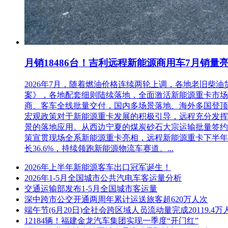
月销18486台！吉利远程新能源商用车7月销量
2026年7月，随着燃油价格连续两轮上调，各地老旧
案》，各地配套细则陆续落地，全面激活新能源重卡市场。多重
商、客车全线批量交付，国内多场景落地、海外多国登顶，
宏观政策对于新能源重卡发展的积极引导，远程充分发挥
景的落地应用。从西边宁夏的煤炭砂石大宗运输批量签约
策宣贯现场全系新能源重卡亮相，远程新能源重卡下半年
长36.6%，持续领跑新能源物流车赛道。...
2026年上半年新能源客车出口冠军诞生！
2026年1-5月全国城市公共汽电车客运量分析
交通运输部发布1-5月全国城市客运量
深中跨市公交开通两周年累计运送旅客超620万人次
端午节(6月20日)全社会跨区域人员流动量完成20119.4万
12184辆！福建金龙汽车集团实现一季度“开门红”