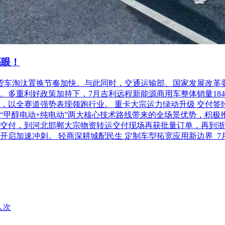
亮眼！
柴油货车淘汰置换节奏加快。与此同时，交通运输部、国家发展改
利好政策加持下，7月吉利远程新能源商用车整体销量18486台，
以全赛道强势表现领跑行业。 重卡大宗运力绿动升级 交付签约齐
“甲醇电动+纯电动”两大核心技术路线带来的全场景优势，积极
交付，到河北邯郸大宗物资转运交付现场再获批量订单，再到浙
开启加速冲刺。 轻商深耕城配民生 定制车型拓宽应用新边界 
人次