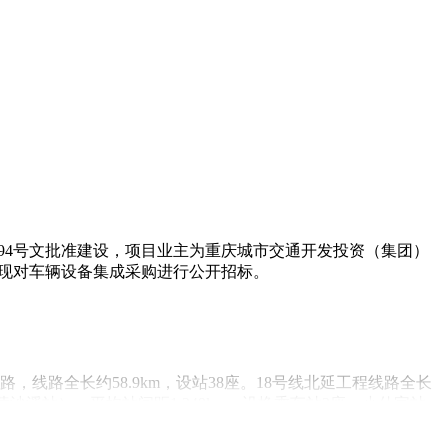
494号文批准建设，项目业主为重庆城市交通开发投资（集团）
，现对车辆设备集成采购进行公开招标。
线路全长约58.9km，设站38座。18号线北延工程线路全长
站-黄沙溪站），平均站间距1.249km。设换乘车站3座，小什字站
主变电所提供电源。控制中心接入一期工程大竹林控制中心。在一