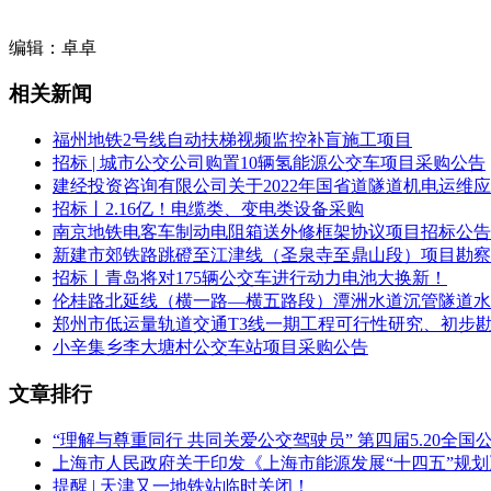
本工程车辆制式采用
钢轮钢轨As型车
（架空接触网供电），设计最
编辑：卓卓
6:1）。
相关新闻
2.3 本次招标项目货物采购估算金额：项目估算总投资约99.66
福州地铁2号线自动扶梯视频监控补盲施工项目
本次招标范围内18列6编组，共计108辆车辆设备集成及其伴随服务
招标 | 城市公交公司购置10辆氢能源公交车项目采购公告
2.4 招标范围：本项目招标范围包含但不限于以下：重庆轨道
建经投资咨询有限公司关于2022年国省道隧道机电运维
招标丨2.16亿！电缆类、变电类设备采购
2.5 交货地点：招标人指定地点。
南京地铁电客车制动电阻箱送外修框架协议项目招标公告
新建市郊铁路跳磴至江津线（圣泉寺至鼎山段）项目勘察
2.6 交货期：本项目首列车(按照招标人要求完成相关车辆试
招标丨青岛将对175辆公交车进行动力电池大换新！
突击发送。投标人应提前提交详细的列车交货时间表，供招标
伦桂路北延线（横一路—横五路段）潭洲水道沉管隧道水
郑州市低运量轨道交通T3线一期工程可行性研究、初步
标截止时间为2025-12-25 10:30
小辛集乡李大塘村公交车站项目采购公告
重庆轨道交通18号线北延（富华路站-小什字站）工程车辆
电气
文章排行
1.招标条件
“理解与尊重同行 共同关爱公交驾驶员” 第四届5.20全
本招标项目重庆轨道交通18号线北延（富华路站-小什字站）工
上海市人民政府关于印发《上海市能源发展“十四五”规
目资金来自国有资金，项目出资比例为100%，招标人为重庆
提醒 | 天津又一地铁站临时关闭！