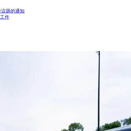
目议题的通知
工作
江北、南岸、渝中、九龙坡、巴南、大渡口的快速轨道交通骨干线路，
.060km（重庆站-菜袁路站），最小站间距0.711km（菜袁路
6号线换乘。本工程不新建主变电所，利用18号线一期工程原有
运行速度100km/h，DC1500V 架空悬挂接触网供电，列车
元，其中:工程费用63.3亿元，工程建设其他费用13.84亿元、预备费
120万元。
辆As型地铁车辆电气牵引系统及其伴随服务。
辆设备卖方。电气牵引系统设备发运时间间隔应满足车辆总装及交