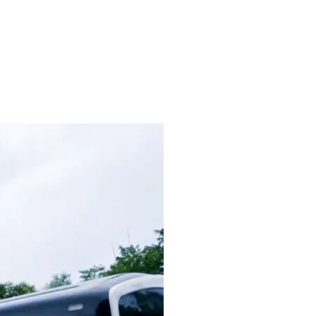
线路全长约58.9km，设站38座。18号线北延工程线路全长
站-黄沙溪站），平均站间距1.249km。设换乘车站3座，小什字站
主变电所提供电源。控制中心接入一期工程大竹林控制中心。在一
编组初、近、远期均采用6、6、7辆编组（动拖比5:1、动拖比
7.71亿元、专项费用14.81亿元。
货时间计划要求，均匀安排，不允许突击发送。具体交货日期听从