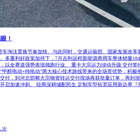
亮眼！
柴油货车淘汰置换节奏加快。与此同时，交通运输部、国家发展改
利好政策加持下，7月吉利远程新能源商用车整体销量18486台，
以全赛道强势表现领跑行业。 重卡大宗运力绿动升级 交付签约齐
“甲醇电动+纯电动”两大核心技术路线带来的全场景优势，积极
交付，到河北邯郸大宗物资转运交付现场再获批量订单，再到浙
开启加速冲刺。 轻商深耕城配民生 定制车型拓宽应用新边界 
人次