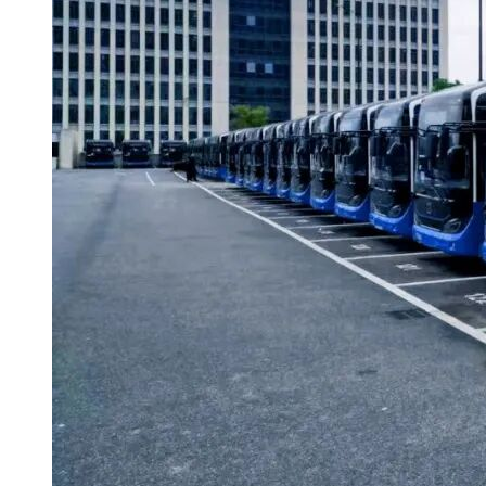
车辆设备卖方的通知。卖方应提前提交详细的列车交货时间表
b.本项目备品备件交货期
备品备件（含供货范围内所有备品备件清单和可维修零部件清
c.本项目专用工具（含测试仪器）、设备及专用软件等的交货
专用工具（含测试仪器）及专用软件在最后一次初步验收前买
d.买方根据工程实际进展，可对以上工程进度计划和本项目交
投标截止时间为2025-12-15 09:30