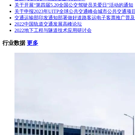
关于开展“第四届5.20全国公交驾驶员关爱日”活动的通知
2.项目概况与招标范围
关于申报2023年UITP全球公共交通峰会城市公共交通项
2.1 建设地点：重庆市
交通运输部印发通知部署做好道路客运电子客票推广普及
2022中国轨道交通发展高峰论坛
2.2 项目概况与建设规模：重庆轨道交通18号线为串联渝北、
2022地下工程与隧道技术应用研讨会
10.608km，均为地下线，共设站8座，均为地下站，最大站间距2
与1、6号线换乘，七星岗站与1、10号线换乘，黄沙溪站与2
行业数据
更多
期工程金鳌寺车辆段增容停车列检28列位，周月检4列位。
本工程车辆制式采用钢轮钢轨As型车（架空接触网供电），设计最高
6:1）。
2.3 本次招标项目货物采购估算金额：项目估算总投资约99.66亿
本次招标范围内18列/108辆车辆电气牵引系统及其伴随服务约15
2.4 招标范围：重庆轨道交通18号线北延伸段工程18列/108
2.5 交货地点：招标人指定地点。
2.6 交货期：a.本项目各列电牵设备交货期
该项目首列车电牵设备于2026年3月20日前运抵交付到车