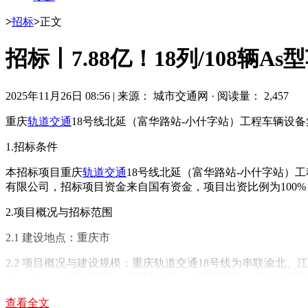
>
招标
>
正文
招标丨7.88亿！18列/108辆
2025年11月26日 08:56
|
来源： 城市交通网
·
阅读量： 2,457
重庆
轨道交通
18号线北延（富华路站-小什字站）工程车辆设
1.招标条件
本招标项目重庆
轨道交通
18号线北延（富华路站-小什字站）
有限公司，招标项目资金来自国有资金，项目出资比例为100
2.项目概况与招标范围
2.1 建设地点：重庆市
2.2 项目概况与建设规模：重庆轨道交通18号线为串联渝北、
10.608km，均为地下线，共设站8座，均为地下站，最大站间距2
与1、6号线换乘，七星岗站与1、10号线换乘，黄沙溪站与2
查看全文
期工程金鳌寺车辆段增容停车列检28列位，周月检4列位。