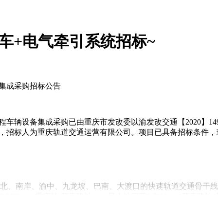
As型车+电气牵引系统招标~
备集成采购招标公告
工程车辆设备集成采购已由重庆市发改委以渝发改交通【2020】1
%，招标人为重庆轨道交通运营有限公司。项目已具备招标条件
江北、南岸、渝中、九龙坡、巴南、大渡口的快速轨道交通骨干线路，
.060km（重庆站-菜袁路站），最小站间距0.711km（菜袁路
6号线换乘。本工程不新建主变电所，利用18号线一期工程原有