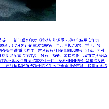
革委等十一部门联合印发《推动新能源重卡规模化应用实施方
1-7月累计销量107589辆，同比增长37.8%。重卡、轻
头并进 重卡赛道，吉利远程7月销量同比增长46.1%。面对
推动新能源重卡在煤炭、砂石、商砼、港口短倒、城市置换等场
江温州地区纯电搅拌车交付开启，及杭州老旧柴油货车淘汰政
7月，吉利远程轻商成功开拓民生医疗全新细分市场，销量同比增