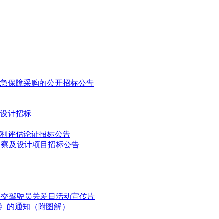
高运行速度100km/h，DC1500V 架空悬挂接触网供电，列
亿元，其中：车辆购置费7.8840亿元。
约6.3720亿元。
交通18号线北延（富华路站-小什字站）工程地铁As型电动车
应急保障采购的公开招标公告
设计招标
验)于2026年6月30日前运抵重庆交付招标人，首列车经型式试
人确认。
利评估论证招标公告
勘察及设计项目招标公告
牵引系统
采购招标公告
国公交驾驶员关爱日活动宣传片
程已由重庆市发改委以渝发改交通【2020】1494号文批准建
划》的通知（附图解）
轨道交通运营有限公司。项目已具备招标条件，现对车辆电气牵