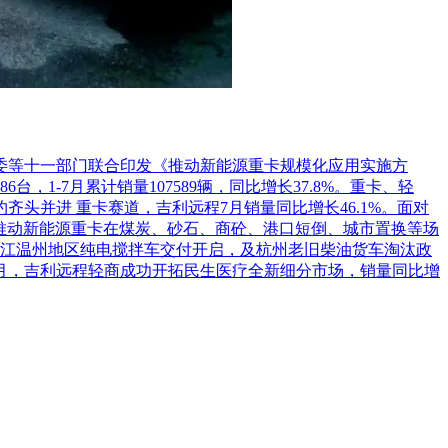
革委等十一部门联合印发《推动新能源重卡规模化应用实施方
1-7月累计销量107589辆，同比增长37.8%。重卡、轻
头并进 重卡赛道，吉利远程7月销量同比增长46.1%。面对
推动新能源重卡在煤炭、砂石、商砼、港口短倒、城市置换等场
江温州地区纯电搅拌车交付开启，及杭州老旧柴油货车淘汰政
7月，吉利远程轻商成功开拓民生医疗全新细分市场，销量同比增