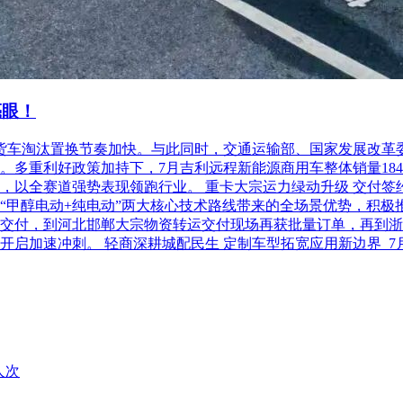
亮眼！
柴油货车淘汰置换节奏加快。与此同时，交通运输部、国家发展改
利好政策加持下，7月吉利远程新能源商用车整体销量18486台，
以全赛道强势表现领跑行业。 重卡大宗运力绿动升级 交付签约齐
“甲醇电动+纯电动”两大核心技术路线带来的全场景优势，积极
交付，到河北邯郸大宗物资转运交付现场再获批量订单，再到浙
开启加速冲刺。 轻商深耕城配民生 定制车型拓宽应用新边界 
人次