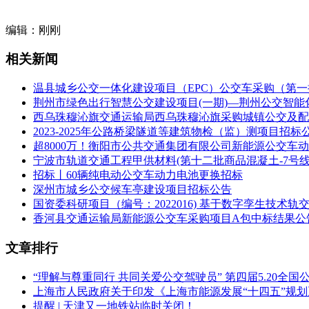
采购数量
编辑：刚刚
118 台新能源公交车全套动力电池和动力电池箱(含电池包、B
相关新闻
服务范围
温县城乡公交一体化建设项目（EPC）公交车采购（第一
所有货物的供货、运输、仓储、安装、调试
荆州市绿色出行智慧公交建设项目(一期)—荆州公交智能
车辆电池更换后的性能测试与验收
西乌珠穆沁旗交通运输局西乌珠穆沁旗采购城镇公交及配
2023-2025年公路桥梁隧道等建筑物检（监）测项目招标
提供不少于 8 年或 40 万公里的质保服务(以先到者为准)
超8000万！衡阳市公共交通集团有限公司新能源公交车
宁波市轨道交通工程甲供材料(第十二批商品混凝土-7号线
质保期内的免费维修、更换服务及技术支持
招标丨60辆纯电动公交车动力电池更换招标
深州市城乡公交候车亭建设项目招标公告
技术要求
国资委科研项目（编号：2022016) 基于数字孪生技术
香河县交通运输局新能源公交车采购项目A包中标结果公
电池类型：磷酸铁锂电池(主流公交应用类型)
系统电压：适配现有车辆(约 540V-600V)
文章排行
能量密度：≥140Wh/kg
“理解与尊重同行 共同关爱公交驾驶员” 第四届5.20全
上海市人民政府关于印发《上海市能源发展“十四五”规
循环寿命：≥3000 次(80% 容量保持率)
提醒 | 天津又一地铁站临时关闭！