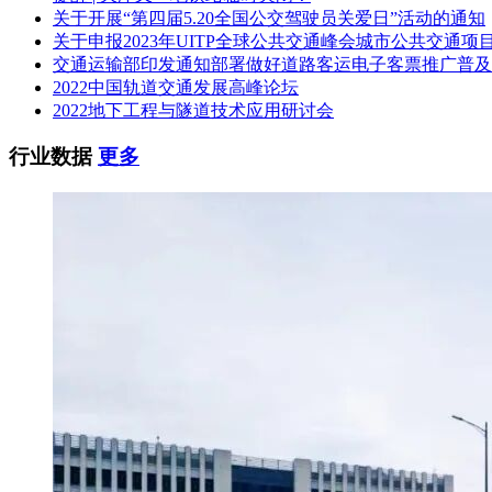
关于开展“第四届5.20全国公交驾驶员关爱日”活动的通知
防护等级：IP67(防尘防水)
关于申报2023年UITP全球公共交通峰会城市公共交通项
投标人资格条件
交通运输部印发通知部署做好道路客运电子客票推广普及
2022中国轨道交通发展高峰论坛
基本资格：具有独立承担民事责任的能力(营业执照)、具有
2022地下工程与隧道技术应用研讨会
录、参加政府采购活动前三年内，在经营活动中没有重大违法记录、必须
公交动力电池更换项目业绩(单个项目≥50 台)、具有ISO9001
行业数据
更多
其他要求
不接受联合体投标
未被列入 “信用中国” 网站失信被执行人、重大税收违法案
采购代理机构
安徽天顺工程造价咨询有限公司
合同履行期限
自合同签订之日起30 个工作日内完成 118 辆车载动力电池的