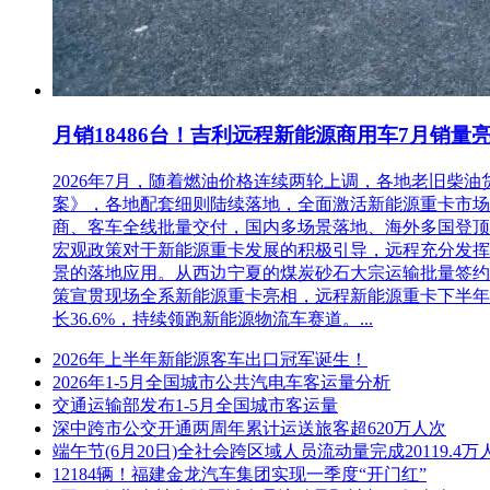
月销18486台！吉利远程新能源商用车7月销量
2026年7月，随着燃油价格连续两轮上调，各地老旧
案》，各地配套细则陆续落地，全面激活新能源重卡市场。多重
商、客车全线批量交付，国内多场景落地、海外多国登顶，
宏观政策对于新能源重卡发展的积极引导，远程充分发挥
景的落地应用。从西边宁夏的煤炭砂石大宗运输批量签约
策宣贯现场全系新能源重卡亮相，远程新能源重卡下半年
长36.6%，持续领跑新能源物流车赛道。...
2026年上半年新能源客车出口冠军诞生！
2026年1-5月全国城市公共汽电车客运量分析
交通运输部发布1-5月全国城市客运量
深中跨市公交开通两周年累计运送旅客超620万人次
端午节(6月20日)全社会跨区域人员流动量完成20119.4万
12184辆！福建金龙汽车集团实现一季度“开门红”