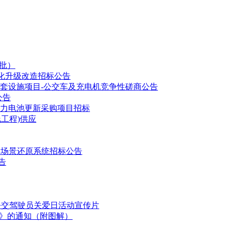
MS 电池管理系统、高压盒、冷却系统等)
批）
化升级改造招标公告
套设施项目-公交车及充电机竞争性磋商公告
公告
动力电池更新采购项目招标
工程)供应
轨交场景还原系统招标公告
告
国公交驾驶员关爱日活动宣传片
划》的通知（附图解）