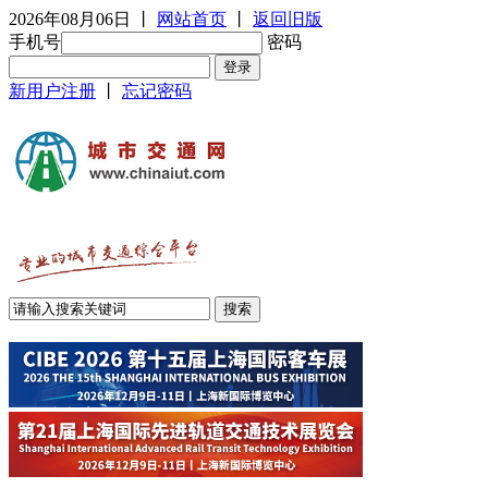
2026年08月06日
丨
网站首页
丨
返回旧版
手机号
密码
新用户注册
丨
忘记密码