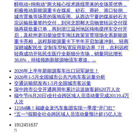
醇电动+纯电动”两大核心技术路线带来的全场景优势，
积极推动新能源重卡在煤炭、砂石、商砼、港口短倒、
城市置换等场景的落地应用。从西边宁夏的煤炭砂石大
宗运输批量签约交付，到河北邯郸大宗物资转运交付现
场再获批量订单，再到浙江温州地区纯电搅拌车交付开
启，及杭州老旧柴油货车淘汰政策宣贯现场全系新能源
重卡亮相，远程新能源重卡下半年开启加速冲刺。 轻商
深耕城配民生 定制车型拓宽应用新边界 7月，吉利远程
轻商成功开拓民生医疗全新细分市场，销量同比增长
36.6%，持续领跑新能源物流车赛道。...
2026年上半年新能源客车出口冠军诞生！
2026年1-5月全国城市公共汽电车客运量分析
交通运输部发布1-5月全国城市客运量
深中跨市公交开通两周年累计运送旅客超620万人次
端午节(6月20日)全社会跨区域人员流动量完成20119.4万
人次
12184辆！福建金龙汽车集团实现一季度“开门红”
“五一”假期全社会跨区域人员流动量预计超15亿人次
1912451637
