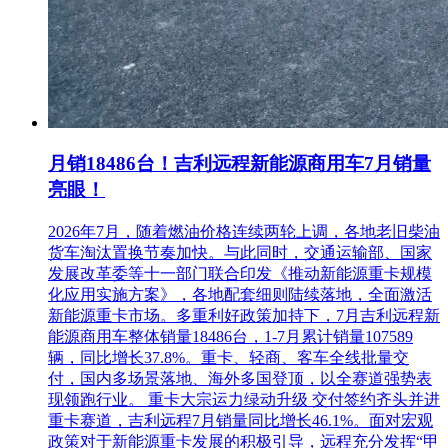
月销18486台！吉利远程新能源商用车7月销量
亮眼！
2026年7月，随着燃油价格连续两轮上调，各地老旧柴油
货车淘汰置换节奏加快。与此同时，交通运输部、国家
发展改革委等十一部门联合印发《推动新能源重卡规模
化应用实施方案》，各地配套细则陆续落地，全面激活
新能源重卡市场。多重利好政策加持下，7月吉利远程新
能源商用车整体销量18486台，1-7月累计销量107589
辆，同比增长37.8%。重卡、轻商、客车全线批量交
付，国内多场景落地、海外多国登顶，以全赛道强势表
现领跑行业。 重卡大宗运力绿动升级 交付签约齐头并进
重卡赛道，吉利远程7月销量同比增长46.1%。面对宏观
政策对于新能源重卡发展的积极引导，远程充分发挥“甲