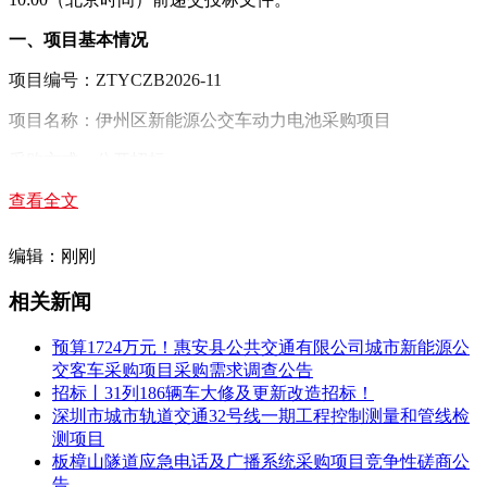
一、项目基本情况
项目编号：ZTYCZB2026-11
项目名称：伊州区新能源公交车动力电池采购项目
采购方式：公开招标
预算金额（元）：7667508
查看全文
最高限价（元）：7667508
编辑：刚刚
采购需求：
相关新闻
标项名称:伊州区新能源公交车动力电池采购项目
数量:53
预算1724万元！惠安县公共交通有限公司城市新能源公
预算金额（元）:7667508
交客车采购项目采购需求调查公告
单位：
辆
招标丨31列186辆车大修及更新改造招标！
简要规格描述或项目基本概况介绍、用途：更换新能源公交车
深圳市城市轨道交通32号线一期工程控制测量和管线检
动力电池53辆：包含10.5米纯电动公交车30辆，8米纯电动公
测项目
交车12辆，8.5米插电式
混合动力公交车
11辆。
板樟山隧道应急电话及广播系统采购项目竞争性磋商公
备注：
告