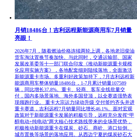
4、其他事项：
1、本项目为电子招投标，供应商需要使用CA加密设备，
凡参加本项目可自主通过新疆CA申领渠道“
新疆政务通
”申请政采云平台可
使用的CA设备，如原有兵团或公共资源使用的CA，可与新疆CA联系，申请
增加电子证书即可，无需重复申领。如需咨询，请联系新疆CA服务热线
0991-2819290。
月销18486台！吉利远程新能源商用车7月销量
2、本项目实行网上投标，采用电子投标文件(供应商须使用CA加密设备通
过政采云电子投标客户端制作投标文件)。若供应商参与投标，自行承担投
亮眼！
标一切费用。
3、各供应商应在开标前应确保成为新疆政府采购网正式注册入库供应商，
2026年7月，随着燃油价格连续两轮上调，各地老旧柴油
并完成CA数字证书申领。因未注册入库、未办理CA数字证书等原因造成无
货车淘汰置换节奏加快。与此同时，交通运输部、国家
法投标或投标失败等后果由供应商自行承担。
发展改革委等十一部门联合印发《推动新能源重卡规模
4、供应商将政采云电子交易客户端下载、安装完成后，可通过账号密码或
化应用实施方案》，各地配套细则陆续落地，全面激活
CA登录客户端进行投标文件制作。在使用政采云投标客户端时，建议使用
新能源重卡市场。多重利好政策加持下，7月吉利远程新
WIN7及以上操作系统。客户端请至新疆政府采购网
能源商用车整体销量18486台，1-7月累计销量107589
（http://www.ccgp-xinjiang.gov.cn/）下载专区查看，如有问题
辆，同比增长37.8%。重卡、轻商、客车全线批量交
可拨打政采云客户服务热线95763进行咨询。
5、供应商在开标时须使用制作加密电子投标文件所使用的CA锁及电脑，电
付，国内多场景落地、海外多国登顶，以全赛道强势表
脑须提前配置
现领跑行业。 重卡大宗运力绿动升级 交付签约齐头并进
好浏览器（建议使用谷歌浏览器），以便开标时解锁。
重卡赛道，吉利远程7月销量同比增长46.1%。面对宏观
6、供应商对不见面开评标系统的技术操作咨询，可通过
政策对于新能源重卡发展的积极引导，远程充分发挥“甲
https://edu.zcygov.cn/luban/xinjiang-e-biding 自助查
醇电动+纯电动”两大核心技术路线带来的全场景优势，
询，也可在政采云帮助中心常见问题解答和操作流程讲解视频中自助查询，
积极推动新能源重卡在煤炭、砂石、商砼、港口短倒、
网址为：https://service.zcygov.cn/#/help，“项目采购”—“操作
城市置换等场景的落地应用。从西边宁夏的煤炭砂石大
流程-电子招投标”—“政府采购项目电子交易管理操作指南-供应商”版面获