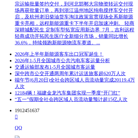
宗运输批量签约交付，到河北邯郸大宗物资转运交付现
取操作指南，同时对自助查询无法解决的问题可通过钉钉群及政采云在线客
场再获批量订单，再到浙江温州地区纯电搅拌车交付开
服获取服务支持。
启，及杭州老旧柴油货车淘汰政策宣贯现场全系新能源
特别提示：
重卡亮相，远程新能源重卡下半年开启加速冲刺。 轻商
深耕城配民生 定制车型拓宽应用新边界 7月，吉利远程
1、采购限额标准以上，200万元以下的货物和服务采购项目、
轻商成功开拓民生医疗全新细分市场，销量同比增长
400万元以下的工程采购项目，适宜由中小企业提供的，采购
36.6%，持续领跑新能源物流车赛道。...
人应当专门面向中小企业采购。
2026年上半年新能源客车出口冠军诞生！
2、超过200万元的货物和服务采购项目，预留该部分采购项目
2026年1-5月全国城市公共汽电车客运量分析
预算总额的30%以上专门面向中小企业采购，其中预留给小微
交通运输部发布1-5月全国城市客运量
企业的比例不低于60%。
深中跨市公交开通两周年累计运送旅客超620万人次
端午节(6月20日)全社会跨区域人员流动量完成20119.4万
3、超过400万元的工程采购项目中适宜由中小企业提供的，预
人次
留该部分采购项目预算总额的40%以上专门面向中小企业采
12184辆！福建金龙汽车集团实现一季度“开门红”
购，其中预留给小微企业的比例不低于60%。
“五一”假期全社会跨区域人员流动量预计超15亿人次
4、对于未预留份额专门面向中小企业的采购项目，以及预留
1912451637
份额项目中的非预留部分采购包，采购人、采购代理机构应当

对符合规定的小微企业报价给予10%~20%（工程项目为
3%~5%）的扣除，用扣除后的价格参加评审。适用招标投标
QQ
法的政府采购工程建设项目，采用
综合评估法
但未采用低价优