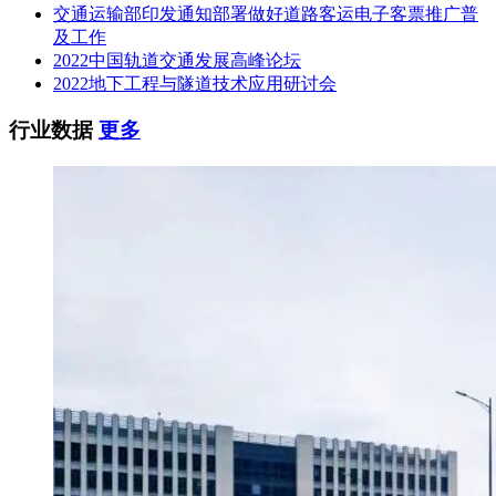
交通运输部印发通知部署做好道路客运电子客票推广普
三、获取招标文件
及工作
时间：2026年05月15日至2026年05月22日，每天上午00:00至
2022中国轨道交通发展高峰论坛
14:00，下午14:00至23:59（北京时间，法定节假日除外）
2022地下工程与隧道技术应用研讨会
地点：政采云平台线上
行业数据
更多
方式：供应商登录政采云平台https://www.zcygov.cn/在线申请
获取采购文件（进入“项目采购”应用，在获取采购文件菜单中
选择项目，申请获取采购文件），或者点击采购公告底部潜在
供应商“获取采购文件”，页面跳转后登陆，直接获取采购文
件。
售价（元）：0
四、提交投标文件截止时间、开标时间和地点
提交投标文件截止时间：2026年06月04日 10:00（北京时间）
投标地点：请登录政采云投标客户端投标
开标时间：2026年06月04日 10:00（北京时间）