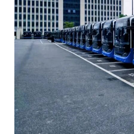
开标地点：投标人登录政采云平台https://www.zcygov.cn/，进
入“项目采购-开标评标-右边选择对应项目点击“进入项目”进入
开标大厅。
五、公告期限
自本公告发布之日起5个工作日。
六、其他补充事宜
1、本项目实行网上投标，采用电子投标文件。
2、各供应商应在开标前确保成为正式注册入库供应商，并完
成CA数字证书(符合国密标准)申领。因未注册入库、未办理
CA数字证书等原因造成无法投标或投标失败等后果由供应商
自行承担。如需咨询，请联系新疆-安信CA服务热线0991-
7810912；翔晟CA服务热线025-66085508；新疆CA服务热线
4000921999。
3、供应商将政采云电子交易客户端下载、安装完成后，可通
过账号密码或CA登录客户端进行投标文件的制作。在使用政
采云投标客户端时，建议使用WIN7及以上操作系统。