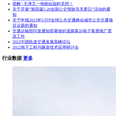
提醒 | 天津又一地铁站临时关闭！
（4）拟派的项目负责人须具备中级及以上职称（通信工程或
关于开展“第四届5.20全国公交驾驶员关爱日”活动的通
电子信息或机电安装专业）。
知
关于申报2023年UITP全球公共交通峰会城市公共交通项
3. 本项目不接受以非独立法人机构为授权代理人的申请。
目议题的通知
交通运输部印发通知部署做好道路客运电子客票推广普
4.申请人之间存在下列情况之一的，不得同时参加本项目：
及工作
2022中国轨道交通发展高峰论坛
（1）法定代表人或者负责人为同一人，或存在直接控股、管
2022地下工程与隧道技术应用研讨会
理关系的；
行业数据
更多
（2）同一人分别在两家或以上的单位担任董事、监事；
（3）法定代表人、负责人、董事或监事有夫妻、直系血亲、
三代以内旁系血亲或者近姻亲关系
（4）一家单位（以集团公司为限）最多允许一个供应商参加
本批次采购，如同一集团公司通过资审有多个谈判供应商且均
无意向退出，则取消该集团公司所有供应商本批次竞争性谈判
资格。
5.本项目不接受多个供应商组成联合体参与谈判。