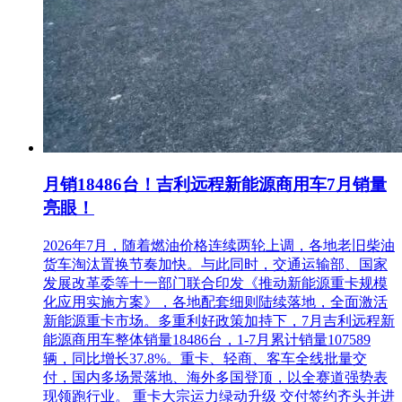
（1）对于已“三证合一”的单位，提供新版本营业执照（加盖
公章）
（2）报名材料发至采购人后请与采购人电话联系（0512-
65683192），确认是否报名成功。
报名截止时间：2022年7月1日16:00时止。
四、响应文件递交
月销18486台！吉利远程新能源商用车7月销量
递交响应文件截止时间：2022年7月13日13：30整（北京时
亮眼！
间）
递交响应文件地点：苏州市干将西路668号，轨道大厦1301
2026年7月，随着燃油价格连续两轮上调，各地老旧柴油
室。
货车淘汰置换节奏加快。与此同时，交通运输部、国家
发展改革委等十一部门联合印发《推动新能源重卡规模
谈判开始时间：同递交响应文件截止时间。
化应用实施方案》，各地配套细则陆续落地，全面激活
新能源重卡市场。多重利好政策加持下，7月吉利远程新
谈判地点（谈判响应文件递交地点）：苏州市干将西路668
能源商用车整体销量18486台，1-7月累计销量107589
号，轨道大厦1301室。
辆，同比增长37.8%。重卡、轻商、客车全线批量交
付，国内多场景落地、海外多国登顶，以全赛道强势表
备注：以上时间、地点如有变动，以采购人最新通知为准。
现领跑行业。 重卡大宗运力绿动升级 交付签约齐头并进