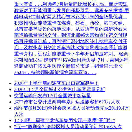
五、开启
重卡赛道，吉利远程7月销量同比增长46.1%。面对宏观
政策对于新能源重卡发展的积极引导，远程充分发挥“甲
响应文件开启时间：同递交响应文件截止时间。
醇电动+纯电动”两大核心技术路线带来的全场景优势，
积极推动新能源重卡在煤炭、砂石、商砼、港口短倒、
响应文件开启地点：同谈判响应文件递交地点。
城市置换等场景的落地应用。从西边宁夏的煤炭砂石大
宗运输批量签约交付，到河北邯郸大宗物资转运交付现
六、公告期限
场再获批量订单，再到浙江温州地区纯电搅拌车交付开
启，及杭州老旧柴油货车淘汰政策宣贯现场全系新能源
自本公告发布之日起3个工作日。
重卡亮相，远程新能源重卡下半年开启加速冲刺。 轻商
七、公告媒体
深耕城配民生 定制车型拓宽应用新边界 7月，吉利远程
轻商成功开拓民生医疗全新细分市场，销量同比增长
本次采购的有关信息将同时在苏州市轨道交通集团有限公司官
36.6%，持续领跑新能源物流车赛道。...
方网站（Http://www.sz-mtr.com）上发布，以苏州市轨道交通
集团有限公司官方网站（http://www.sz-mtr.com）信息为准。
2026年上半年新能源客车出口冠军诞生！
2026年1-5月全国城市公共汽电车客运量分析
八、其他补充事宜
交通运输部发布1-5月全国城市客运量
深中跨市公交开通两周年累计运送旅客超620万人次
（一）本次公告为2022年5月24日苏州市轨道交通2、4号线部
端午节(6月20日)全社会跨区域人员流动量完成20119.4万
分通信机柜风扇及安防设备电源线路大修项目的重新竞争性谈
人次
判公告，本次公告后成功报名的谈判供应商多于2家（含2家）
12184辆！福建金龙汽车集团实现一季度“开门红”
的，则全部入围；少于2家，不再重发公告。
“五一”假期全社会跨区域人员流动量预计超15亿人次