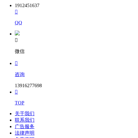
（二）谈判供应商所有人员进入谈判现场应携带“健康码”和行
1912451637
程码绿码、身份证明、48小时之内的核酸检测阴性证明等

（注：疫情防控要求如有新规定，按新规定执行）。
QQ
（1）有下列情形之一的新型冠状病毒传染风险的人员，不得
进入谈判场所：

1）最近14天接触过新型冠状病毒感染的肺炎疑似或确诊患者
的；
微信
2）来自或途径重点地区的来苏、返苏人员，在苏隔离观察

（留验）未满14天的；
咨询
3）有中、高风险地区旅居史的；
13916277698
4）与确诊病例（含无症状感染者）有轨迹交叉；

5）近期有发热、干咳、乏力、气促等新型冠状病毒感染可疑
TOP
症状的；
关于我们
6）未佩戴口罩或现场测量体（额）温超过37.2℃的。
联系我们
广告服务
（2）为尽可能减少人员参与，一家供应商只能有一名授权代
法律声明
理人进入谈判现场参加谈判。为避免意外情况发生，供应商可