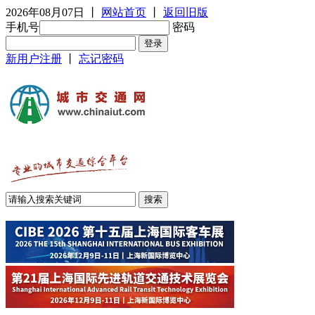
2026年08月07日
丨
网站首页
丨
返回旧版
手机号
密码
新用户注册
丨
忘记密码