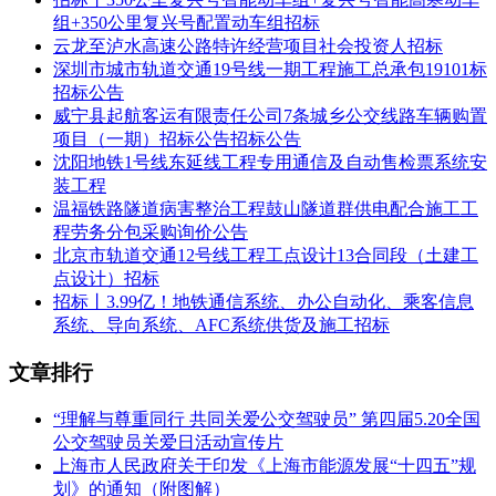
判采购单位对工期的调整，且不得由此提出其它要求。
组+350公里复兴号配置动车组招标
云龙至泸水高速公路特许经营项目社会投资人招标
二、申请人的资格要求：
深圳市城市轨道交通19号线一期工程施工总承包19101标
1.本项目的一般资格要求：
招标公告
威宁县起航客运有限责任公司7条城乡公交线路车辆购置
（1）具有独立承担民事责任的能力；
项目（一期）招标公告招标公告
沈阳地铁1号线东延线工程专用通信及自动售检票系统安
（2）具有良好的商业信誉和健全的财务会计制度；
装工程
温福铁路隧道病害整治工程鼓山隧道群供电配合施工工
（3）法律、行政法规规定的其他条件。
程劳务分包采购询价公告
2.本项目的特定资格要求：
北京市轨道交通12号线工程工点设计13合同段（土建工
点设计）招标
（1）在中华人民共和国境内注册，具有独立承担民事责任的
招标丨3.99亿！地铁通信系统、办公自动化、乘客信息
能力，能提供本次采购合格服务的企业法人；
系统、导向系统、AFC系统供货及施工招标
（2）须提供经会计师事务所审计的最近一年的财务审计报告
文章排行
（非验资审计、所得税汇算清缴审计及其他专项审计报告），
且无拒绝和否定意见；
“理解与尊重同行 共同关爱公交驾驶员” 第四届5.20全国
公交驾驶员关爱日活动宣传片
（3）供应商近5年内（自公告发布之日起往前倒推5年）须具
上海市人民政府关于印发《上海市能源发展“十四五”规
有低压配电或视频监控或综合监控相关建设或改造业绩（以合
划》的通知（附图解）
同证明为准）；