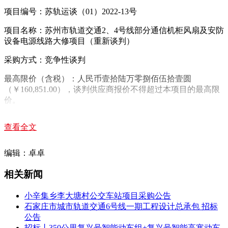
项目编号：苏轨运谈（01）2022-13号
项目名称：苏州市轨道交通2、4号线部分通信机柜风扇及安防
设备电源线路大修项目（重新谈判）
采购方式：竞争性谈判
最高限价（含税）：人民币壹拾陆万零捌佰伍拾壹圆
（￥160,851.00），谈判供应商报价不得超过本项目的最高限
价。
采购需求：本项目划分为1个标段，竞争性谈判内容为：本项
查看全文
目拟对松陵车辆段室外6个云台电源线缆、1根安防设备室至运
用库云台电源总线以及1根安防设备室至联合车库摄像机电源
总线线缆整体更换，并对松陵车辆段安防系统中供电线路进行
编辑：卓卓
改造，取消12路电源分配器和24路摄像机数字程控电源设备，
改为总电源空开+分路空开+端子排的模式。另外对2号线主线
相关新闻
车站的551套风扇，162套灯管进行更换。
小辛集乡李大塘村公交车站项目采购公告
服务期限：2022年10月1日-2022年12月31日
石家庄市城市轨道交通6号线一期工程设计总承包 招标
公告
采购单位有权对上述日期进行调整，谈判供应商须承诺服从谈
招标丨350公里复兴号智能动车组+复兴号智能高寒动车