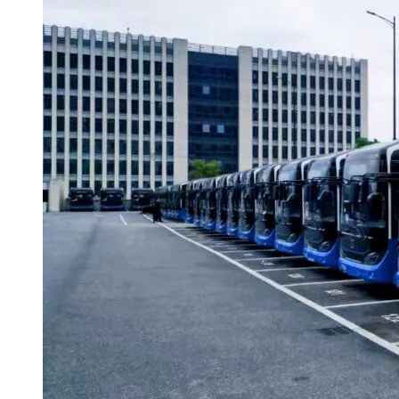
6.本项目执行《关于在公共资源交易领域的招标投标活动中建
立对失信被执行人联合惩戒机制的实施意见》（苏信用办
[2018]23号）。投标人失信被执行人情况以“信用中
国”（www.creditchina.gov.cn）网站查询结果为准。
三、获取采购文件
时间：2022年6月28日至2022年7月1日，9:30至11:00，13:30至
16:00 （北京时间，法定节假日除外 ）
地点：苏州市轨道交通集团有限公司官网（www.sz-
mtr.com）；
方式：网上获取；
报名方式：电子邮件报名；
报名时必须将报名表（格式详见竞争性谈判文件第七章附件，
内容填写完整）、《营业执照》、《税务登记证》、《组织机
构代码证》复印件加盖公章后将扫描件发至
zhutao@sz-
mtr.com
。
注：