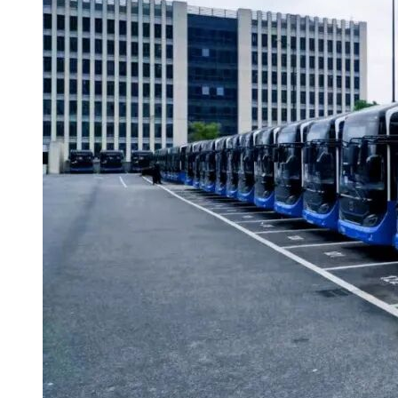
b）“项目报名及标书制作”方式请按照【深圳地铁智能招采管
理平台-常见问题-供应商
报名及制作响应文件指引】进行；
c）如遇系统问题，请联系招采系统供应商专线客服0755-
23881531、13558254046。
1.8下载询价文件时间
2022年 8 月 4 日至 8 月 10 日
1.9
递交报价文件的截止时间、地点
所有报价文件应于2022 年 8 月 22 日上午10:00（北京时间）之
前上传至深圳地铁智能招采管理平台，逾期上传、上传不成功
或不符合询价文件要求的报价文件恕不接受。
1.10现场踏勘
A. 业主将安排报价人对工程现场和周围环境进行考察：
B. 踏勘时间：2022 年 8 月 11 日 上午10:00（北京时间）