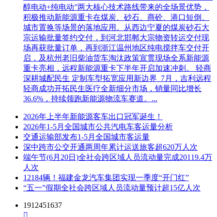
本次报价活动所发生的任何成本或费用。
醇电动+纯电动”两大核心技术路线带来的全场景优势，
积极推动新能源重卡在煤炭、砂石、商砼、港口短倒、
​E. 业主在签订合同之前任何时候均有权接受或拒绝报价、宣
城市置换等场景的落地应用。从西边宁夏的煤炭砂石大
布询价程序无效或拒绝所有报价。对受影响的报价人不承担任
宗运输批量签约交付，到河北邯郸大宗物资转运交付现
何责任，也无义务向受影响的报价人作出解释。
场再获批量订单，再到浙江温州地区纯电搅拌车交付开
1.13
本项目联系方式
启，及杭州老旧柴油货车淘汰政策宣贯现场全系新能源
重卡亮相，远程新能源重卡下半年开启加速冲刺。 轻商
有关此项报价邀请之事宜，可按下列地址以书面或传真的形式
深耕城配民生 定制车型拓宽应用新边界 7月，吉利远程
查询：
轻商成功开拓民生医疗全新细分市场，销量同比增长
36.6%，持续领跑新能源物流车赛道。...
深圳市地铁集团有限公司运营总部客运三分公司经营管理部、
车站设备维保三部
2026年上半年新能源客车出口冠军诞生！
2026年1-5月全国城市公共汽电车客运量分析
电话： 0755－28809347、28809868
交通运输部发布1-5月全国城市客运量
深中跨市公交开通两周年累计运送旅客超620万人次
联系人： 张工/刘工
端午节(6月20日)全社会跨区域人员流动量完成20119.4万
人次
12184辆！福建金龙汽车集团实现一季度“开门红”
“五一”假期全社会跨区域人员流动量预计超15亿人次
1912451637
