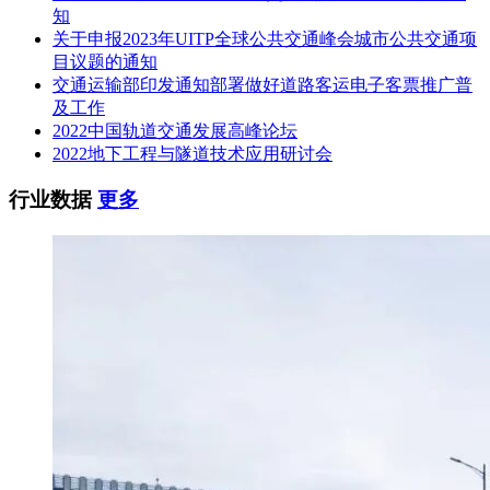
存在严重拖欠农民工工资等违法失信行为的投标人将不被接
知
受。
关于申报2023年UITP全球公共交通峰会城市公共交通项
目议题的通知
1.6本次询价活动在深圳地铁智能招采管理平台
交通运输部印发通知部署做好道路客运电子客票推广普
（https://cg.shenzhenmc.com）进行。
及工作
2022中国轨道交通发展高峰论坛
报价人应当遵守该平台的相关交易服务规定。(请有意向参与
2022地下工程与隧道技术应用研讨会
该项目的投标人，登录https://cg.shenzhenmc.com进行网上注册
并报名)。
行业数据
更多
1.7
下载询价文件地点
本项目采用网上注册报名，报价人在获取报价文件之前，注册
并登录深圳地铁智能
招采管理平台（https://cg.shenzhenmc.com）进行项目报名、获
取询价文件。
a）“注册”方式详见【深圳地铁智能招采管理平台-常见问题-供
应商注册指引】，注册
成功后请在【深圳地铁智能招采管理平台-供应商\招标代理登
录】处登录；