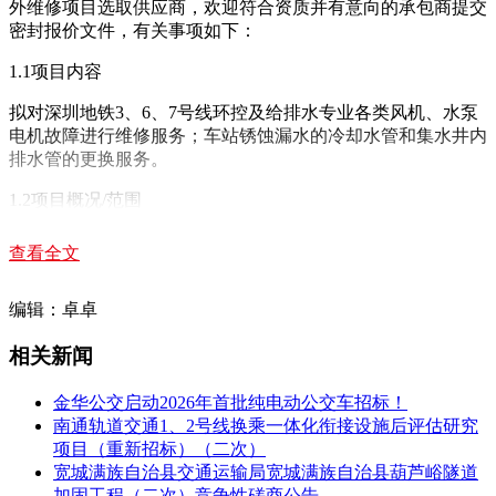
外维修项目选取供应商，欢迎符合资质并有意向的承包商提交
密封报价文件，有关事项如下：
1.1
项目内容
拟对深圳地铁3、6、7号线环控及给排水专业各类风机、水泵
电机故障进行维修服务；车站锈蚀漏水的冷却水管和集水井内
排水管的更换服务。
1.2
项目概况/范围
项目概况：深圳地铁3、6、7号线共计83座车站和区间、12座
查看全文
变电所和风井，各类风机和水泵电机线圈维修、轴承更换，水
泵机械密封，漏水的冷却水管和集水井内排水管的更换等。配
编辑：卓卓
件更换优先消耗业主自有库存，更换的无回收价值的废品由承
包商负责处理。
相关新闻
1.3项目总预算:人民币95.00万元。（其中3号线56.891万元，6
号线11.865万元，7号线26.244万元）
金华公交启动2026年首批纯电动公交车招标！
南通轨道交通1、2号线换乘一体化衔接设施后评估研究
1.
4 服务期
项目（重新招标）（二次）
宽城满族自治县交通运输局宽城满族自治县葫芦峪隧道
1096天(日历天)，预计从2023年7月1日起，至2026年6月30日
加固工程（二次）竞争性磋商公告