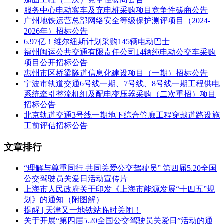
止。（具体开工日期以业主书面通知为准。）
服务中心电动客车及充电桩采购项目竞争性磋商公告
广州地铁运营总部网络安全等级保护测评项目（2024-
1.5
报价人资质要求
2026年）招标公告
（一）报价人必须是国内依法注册的具有独立法人资格的企
6.97亿！维尔纽斯计划采购145辆电动巴士
业；
福州闽运公共交通有限责任公司14辆纯电动公交车采购
项目公开招标公告
（二）报价人应具有自2019年1月以来电机或水泵设备的维修
惠州市区桥梁隧道信息化建设项目（一期）招标公告
或保养业绩，提供至少一份包含相关业绩并且合同金额不低于
宁波市轨道交通6号线一期、7号线、8号线一期工程供电
人民币10万元的合同（提供合同复印件，加盖公章，原件备
系统牵引整流机组及配电变压器采购（二次重招）项目
查）；
招标公告
北京轨道交通3号线一期地下综合管廊工程穿越道路设施
（三）不接受联合体投标，母、子公司（集团）及具有控股与
工前评估招标公告
被控股关系的公司，只允许一家报价，同一法定代表人只接受
一家报价。
文章排行
[注]：报价人提供的证书（证件等）必须在有效期内。
“理解与尊重同行 共同关爱公交驾驶员” 第四届5.20全国
[其他]：近三年在招标投标活动或合同履约过程中有不良行为
公交驾驶员关爱日活动宣传片
记录正处在我市主管部门行政处罚期、警示的或正在接受我市
上海市人民政府关于印发《上海市能源发展“十四五”规
主管部门调查的或被业主列入业主不良诚信行为名录的报价人
划》的通知（附图解）
且正在处罚期的将不被接受。
提醒 | 天津又一地铁站临时关闭！
关于开展“第四届5.20全国公交驾驶员关爱日”活动的通