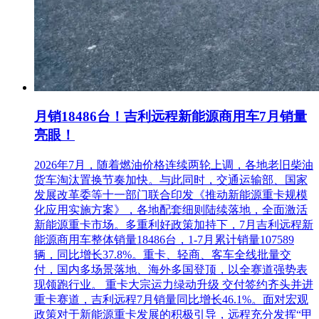
C. 踏勘集合地点：深圳市地铁3号线福田地铁站站厅
D. 踏勘联系人：刘工 电话：15989879650
1.11
审核原则
最低价法
月销18486台！吉利远程新能源商用车7月销量
1.12
其他注意事项
亮眼！
A. 取得询价文件的报价人，如不递交报价文件，应在递交报
2026年7月，随着燃油价格连续两轮上调，各地老旧柴油
价文件截止日期前2日向业主作出书面说明，否则，业主有权
货车淘汰置换节奏加快。与此同时，交通运输部、国家
拒绝该报价人以后参加业主其它任何项目的报价或投标。
发展改革委等十一部门联合印发《推动新能源重卡规模
B. 凡两家或以上公司同一法人代表或其中一家公司为另一家
化应用实施方案》，各地配套细则陆续落地，全面激活
公司单一最大股东的，不能同时参与同一项目的报价活动，一
新能源重卡市场。多重利好政策加持下，7月吉利远程新
经发现，将视同串价处理。
能源商用车整体销量18486台，1-7月累计销量107589
辆，同比增长37.8%。重卡、轻商、客车全线批量交
C. 参加谈判的报价人代表要求是法定代表人或其授权代表，
付，国内多场景落地、海外多国登顶，以全赛道强势表
且务必携带有效身份证出席谈判会。
现领跑行业。 重卡大宗运力绿动升级 交付签约齐头并进
重卡赛道，吉利远程7月销量同比增长46.1%。面对宏观
D. 业主不承担报价人准备报价文件和递交报价文件以及参加
政策对于新能源重卡发展的积极引导，远程充分发挥“甲