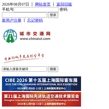
2026年08月07日
丨
网站首页
丨
返回旧版
手机号
密码
新用户注册
丨
忘记密码