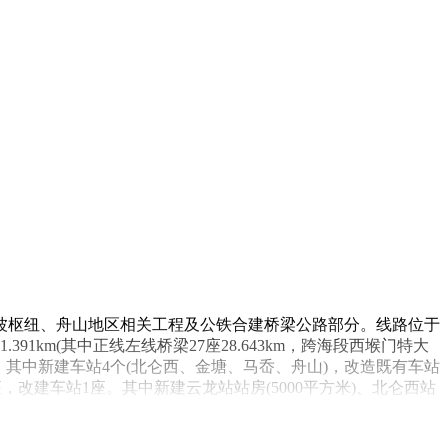
里，含宁波枢纽、舟山地区相关工程及公铁合建桥梁公路部分。线路位于
km(其中正线左线桥梁27座28.643km，跨海段西堠门特大
7个，其中新建车站4个(北仑西、金塘、马岙、舟山)，改造既有车站
改建车站1座。其中新建云龙站站房(5000平方米)、北仑西站
方米)。