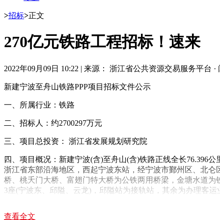
>
招标
>
正文
270亿元铁路工程招标！速来
2022年09月09日 10:22
|
来源： 浙江省公共资源交易服务平台
·
新建宁波至舟山铁路PPP项目招标文件公示
一、所属行业：铁路
二、招标人：约2700297万元
三、项目总投资： 浙江省发展规划研究院
四、项目概况：新建宁波(含)至舟山(含)铁路正线全长76.39
浙江省东部沿海地区，西起宁波东站，经宁波市鄞州区、北仑区，至舟
桥、桃夭门大桥、富翅门特大桥为公铁两用桥梁，金塘水道为铁路隧道
3座(宁波东、邱隘、云龙)，邱隘站为接轨站，其余为办理客运
站房(5000平方米)、金塘站站房(3500平方米)、马岙站站房(500
查看全文
五、标段划分：