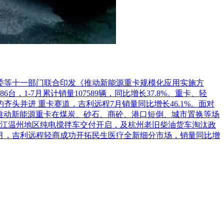
革委等十一部门联合印发《推动新能源重卡规模化应用实施方
1-7月累计销量107589辆，同比增长37.8%。重卡、轻
头并进 重卡赛道，吉利远程7月销量同比增长46.1%。面对
推动新能源重卡在煤炭、砂石、商砼、港口短倒、城市置换等场
江温州地区纯电搅拌车交付开启，及杭州老旧柴油货车淘汰政
7月，吉利远程轻商成功开拓民生医疗全新细分市场，销量同比增