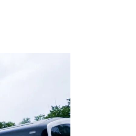
斜拉桥。公铁合建桥梁公路部分包含桃夭门大桥DK44+560.930～
撞护栏、风屏障、桥面铺装、伸缩缝、泄水管、桥面照明等，不含公路标
区包含双线陆域桥梁12座-6.805公里，路基3.642km，陆地隧
站1座，设6线库存车场1处，另含声屏障、接触网基础预埋、综合接地
轨公里。YZSG-7工区：本工区包含新建宁波至舟山铁路全线四电
沿线警务区(3处)和岗亭(35个)、既有线改造及相关过渡工
米，云龙站内生产生活房屋1940平方米;宁波东站站房适应性改
G-9工区：本工区包含舟山侧金塘、马岙、舟山站房、站内生产生活
房屋2517平方米;舟山站站房20000平方米，舟山站内生产生活
在下载招标文件后，凭招标文件封面打印件在工作时间(每日上午
工作日17:00时(逾时不再提供)。公告发布时间：2022年9