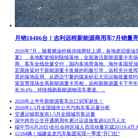
月销18486台！吉利远程新能源商用车7月销量
2026年7月，随着燃油价格连续两轮上调，各地老旧
案》，各地配套细则陆续落地，全面激活新能源重卡市场。多重
商、客车全线批量交付，国内多场景落地、海外多国登顶，
宏观政策对于新能源重卡发展的积极引导，远程充分发挥
景的落地应用。从西边宁夏的煤炭砂石大宗运输批量签约
策宣贯现场全系新能源重卡亮相，远程新能源重卡下半年
长36.6%，持续领跑新能源物流车赛道。...
2026年上半年新能源客车出口冠军诞生！
2026年1-5月全国城市公共汽电车客运量分析
交通运输部发布1-5月全国城市客运量
深中跨市公交开通两周年累计运送旅客超620万人次
端午节(6月20日)全社会跨区域人员流动量完成20119.4万
12184辆！福建金龙汽车集团实现一季度“开门红”