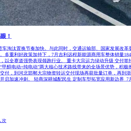
亮眼！
柴油货车淘汰置换节奏加快。与此同时，交通运输部、国家发展改
利好政策加持下，7月吉利远程新能源商用车整体销量18486台，
以全赛道强势表现领跑行业。 重卡大宗运力绿动升级 交付签约齐
“甲醇电动+纯电动”两大核心技术路线带来的全场景优势，积极
交付，到河北邯郸大宗物资转运交付现场再获批量订单，再到浙
开启加速冲刺。 轻商深耕城配民生 定制车型拓宽应用新边界 
人次