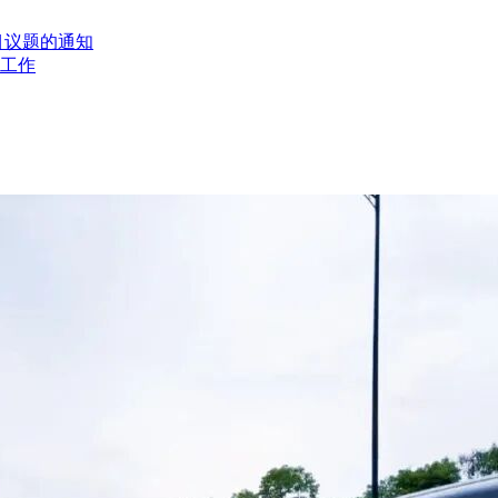
88.6m，跨越富翅门水道采用(66+160+388+112+60)m
K47+662.050公铁合建段公路主体结构及公路桥面附属工程，含防
目议题的通知
48+004.31～DK70+144，工区新建线路长22.14公里。本工
工作
孔站台梁)，14联特殊结构，新建2台8线地面车站1座，4台7线高架
砟轨道道床长度17.704铺轨公里，无砟轨道精调17.704铺
电力、电气化和灾害监测工程，四电独立房屋(4255平方米)、
西站房、站内生产生活房屋及相关工程，其中云龙站站房5000平方
站房5000平方米，北仑西站内生产生活房屋2890平方米。YZS
房屋10552平方米;马岙站站房5000平方米，马岙站内生产生活
，合作期为36年，其中建设工期6年、运营期30年。
式发放。其中，招标图纸及相关资料以光盘形式发放，请投标人
免费匿名领取，领取截止时间为招标文件网上下载时间截止后的第二个
龙广场东环(浙江省公共资源交易中心)