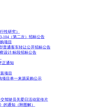
4+533.00，上行绕行线YDK0+000～YDK3+010.495, 工
.007公里);新建2台4线高架车站1座(含站台墙施工，不含站台面铺装)
轨公里(含开通前轨道调整)，CRTS双块式无砟轨道铺轨59.306铺轨公
基地1处。另含声屏障、接触网基础预埋、综合接地等站前站后接口工
：既有到发线轨道及道岔由50kg/m钢轨更换为60kg/m，更换
行性研究）
：新增2条到发线，新增450m×12m×1.25m岛式中间站台2座
3-104（第二次）招标公告
铁路右线接轨处设安全线1条，车站北仑端还建既有安全线1条。YZSG
购项目
矿山法隧道3.617km，盾构段海底隧道4.94km，管片制作24750
大型普通客车转让公开招标公告
轨道道床长度16.77铺轨公里，无砟轨道精调16.77铺轨公里, 
察设计/标段招标公告
13.806公里。本工区包含双线桥梁3座—1.623公里，路基1.224km
！
疏散通道1座(166.65m))，管片制作31400片。陆域隧道3座—3
的更正通知
埋、综合接地等站前站后接口工程，不含隧道通风照明工程。铺设CR
～DK40+033.85，工区新建线路长3.118公里。本工区包含西堠
安装项目
、桥梁附属结构等。主桥采用(70+112+406+1488+406+11
购项目单一来源采购公示
公路主体结构及公路桥面附属工程，含防撞护栏、风屏障、桥面铺装、伸
口工程。YZSG-5工区：甬舟铁路DK40+033.85～DK48+
63km，陆地隧道4座—3.417公里;现浇梁46孔，另含声屏障、接
铺轨公里。桃夭门公铁两用跨海大桥桥长1533.595m，公铁同层，公铁
国公交驾驶员关爱日活动宣传片
划》的通知（附图解）