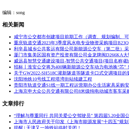
施工内容划分为9个工区YZSG-1工区：甬舟铁路正线DK0+000～DK1
编辑：song
桥梁8座—15.098公里(双线4座—12.091公里，单线5座—3
新建正线铺轨长度141.246铺轨公里，其中有砟轨道铺轨81.94铺
相关新闻
公里，60kg轨11.82铺轨公里)。制(存)梁场1座,铺轨
作业，增设客运相关设备及既有设施适应性改造工程。其中：宁波东站
咸宁市公交都市创建项目前期工作（调查、规划编制、可
渡线2组，安全线1条，道岔7组，新增铺轨0.515km。云龙站
重庆轨道交通2023年3季度风水电专业物资采购项目B23Q
站：增设1条到发线，车站两端咽喉区适应性改造，新建到发线与甬舟
利辛县城乡公共客运有限公司新能源公交车（第二批）采
区新建线路长8.577公里。本工区包含隧道(双线)8.577km，其中
厦门市集美区国有资产投资有限公司金龙牌闽D266KA
(113.61m)，不含隧道通风照明工程。铺设CRTS双块式无砟
威远县智慧交通建设项目-智慧公共交通项目(项目名称)勘
3工区：甬舟铁路DK23+110～DK36+915.62，工区新建线路长
招标丨淮安公交将为400辆新能源公交车动力电池换“芯”
底隧道6.27km，工作井1座(20m)、双车道斜井1座(263m)、
关于GW2022-SH518C灌新隧道等隧道卡口式交调项目
修);现浇梁45孔，1联特殊结构，另含声屏障、接触网基础预
沈阳地铁10号线工程塔湾街站续建工程
20.53铺轨公里。YZSG-4工区：甬舟铁路DK36+915.62
贵阳市轨道交通S1线一期工程运营期办公生活家具采购
侧引桥181.15m，册子岛侧引桥272.076m。含大桥的主体结构
上海京申大众公共交通有限公司8米级纯电动城市客车采
DK37+096.774～DK39+760.774段公铁合建段
通工程设计内容。另含声屏障、接触网基础预埋、综合接地等站前站后接
文章排行
梁2座—3.259公里，陆域桥梁4座-0.832公里，路基0.4
铺设CRTS双块式无砟轨道道床长度4.3铺轨公里，无砟轨道精调4.3
“理解与尊重同行 共同关爱公交驾驶员” 第四届5.20全
(67+2×49+35)m斜拉桥。
上海市人民政府关于印发《上海市能源发展“十四五”规
提醒 | 天津又一地铁站临时关闭！