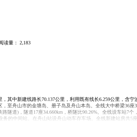
阅读量： 2,183
6公里，其中新建线路长70.137公里，利用既有线长6.259公
山市的金塘岛、册子岛及舟山本岛。全线大中桥梁36座31.391
)，隧道17座34.660km，桥隧比90.26%。全线设车站
业务的中间站。在舟山站设舟山动车存车场。全线新建站房共5座，
0平方米)、舟山站站房(20000平方米);改建宁波东站站房(3950平