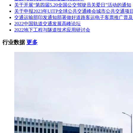
富翅门公铁两用跨海大桥桥长1725.76m，公铁同层，其中公铁合建段7
关于开展“第四届5.20全国公交驾驶员关爱日”活动的通知
DK45+626.930段、富翅门大桥DK46+873.450～D
关于申报2023年UITP全球公共交通峰会城市公共交通项
志、标线、监控、信号灯等交通工程内容。YZSG-6工区：甬舟铁路DK
交通运输部印发通知部署做好道路客运电子客票推广普及
道9座—11.693公里;预制梁175孔，现浇梁154孔(含56
2022中国轨道交通发展高峰论坛
等站前站后接口工程，不含隧道通风照明工程。铺设CRTS双块式无
2022地下工程与隧道技术应用研讨会
及相关工程。本工区主要包含隧道通风与照明，通信、信号、信息、
程。YZSG-8工区：本工区包含宁波侧的云龙、宁波东、北仑
行业数据
更多
造3950平方米，宁波东站内生产生活房屋3330平方米;北仑西
房屋及相关工程。其中金塘站站房3500平方米，金塘站内生产生活
房屋15330平方米;舟山存车场生产生活房屋902平方米。
六、计划工期：
新建宁波至舟山铁路项目采用建设—运营—移交(BOT)模式运作
七、招标文件的获取：
本项目招标文件和补充(答疑、澄清)、修改文件以网上下载方
9时至11时，下午14时至17时)至浙江省公共资源交易中心总台
月8日递交投标文件地点：杭州市曙光路140号黄龙体育中心黄