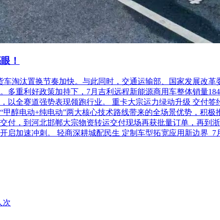
亮眼！
柴油货车淘汰置换节奏加快。与此同时，交通运输部、国家发展改
利好政策加持下，7月吉利远程新能源商用车整体销量18486台，
以全赛道强势表现领跑行业。 重卡大宗运力绿动升级 交付签约齐
“甲醇电动+纯电动”两大核心技术路线带来的全场景优势，积极
交付，到河北邯郸大宗物资转运交付现场再获批量订单，再到浙
开启加速冲刺。 轻商深耕城配民生 定制车型拓宽应用新边界 
人次