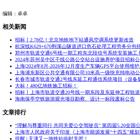
6、联系方式
编辑：卓卓
招标代理机构名称：广东中凯工程管理咨询有限公司
详细地址：广东省东莞市南城街道体育路2号鸿禧中心五层A50
相关新闻
联 系 人：王小姐 电 话：0769-22331990
招标丨2.78亿！北京地铁地下站通风空调系统更新改造
杭深线K629+670荆溪山隧道进口危石处理工程劳务分包
邮 箱：GDZK66@163.com 邮 编：523000
郑州市轨道交通6号线一期工程东北段信号系统安装施工 
2024年苏州吴中区干线公路公交站台设施养护项目招标
招标单位名称：东莞市轨道交通有限公司
上海|2024年8月-2026年12月度生产车辆GPS平台使
详细地址：东莞市南城街道新城社区东莞大道116号
上海浦东新区公共交通有限公司10米高一级快充纯电动
长春市城市轨道交通2号线东延工程通信系统项目（设备
联 系 人：洪小姐
大标！480亿地铁施工招标！
招标丨上海市轨道交通20号线一期东段及东延伸工程轨
电 话：0769-28639813
海南保亭空铁旅游观光项目勘察、设计一标段废标公告
监督单位名称:东莞市交通投资集团有限公司
文章排行
投标人或者其他利害关系人对评标结果有异议的，请在本公示
提交异议截止时间而提出的任何疑问，招标代理机构将不予答
“理解与尊重同行 共同关爱公交驾驶员” 第四届5.20全
上海市人民政府关于印发《上海市能源发展“十四五”规
特此公示。
提醒 | 天津又一地铁站临时关闭！