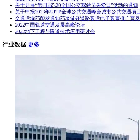
关于开展“第四届5.20全国公交驾驶员关爱日”活动的通知
招标代理机构：广东中凯工程管理咨询有限公司
关于申报2023年UITP全球公共交通峰会城市公共交通项
交通运输部印发通知部署做好道路客运电子客票推广普及
日期：2022年09月28日
2022中国轨道交通发展高峰论坛
2022地下工程与隧道技术应用研讨会
行业数据
更多