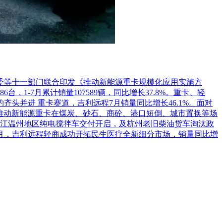
革委等十一部门联合印发《推动新能源重卡规模化应用实施方
1-7月累计销量107589辆，同比增长37.8%。重卡、轻
头并进 重卡赛道，吉利远程7月销量同比增长46.1%。面对
推动新能源重卡在煤炭、砂石、商砼、港口短倒、城市置换等场
江温州地区纯电搅拌车交付开启，及杭州老旧柴油货车淘汰政
7月，吉利远程轻商成功开拓民生医疗全新细分市场，销量同比增