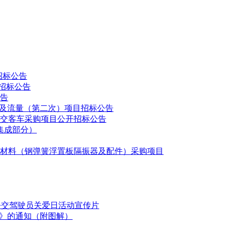
1室
招标公告
招标公告
公告
用维护及流量（第二次）项目招标公告
公交客车采购项目公开招标公告
集成部分）
道材料（钢弹簧浮置板隔振器及配件）采购项目
期间向招标代理机构以书面的形式提出，并将完整的异议书面材
复。
国公交驾驶员关爱日活动宣传片
划》的通知（附图解）