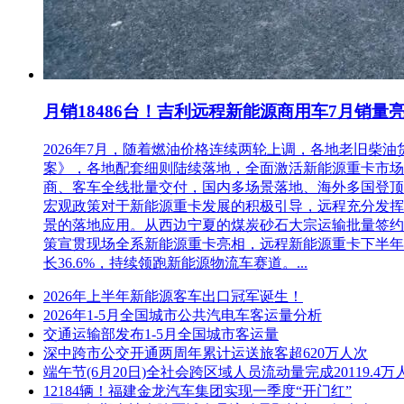
月销18486台！吉利远程新能源商用车7月销量
2026年7月，随着燃油价格连续两轮上调，各地老旧
案》，各地配套细则陆续落地，全面激活新能源重卡市场。多重
商、客车全线批量交付，国内多场景落地、海外多国登顶，
宏观政策对于新能源重卡发展的积极引导，远程充分发挥
景的落地应用。从西边宁夏的煤炭砂石大宗运输批量签约
策宣贯现场全系新能源重卡亮相，远程新能源重卡下半年
长36.6%，持续领跑新能源物流车赛道。...
2026年上半年新能源客车出口冠军诞生！
2026年1-5月全国城市公共汽电车客运量分析
交通运输部发布1-5月全国城市客运量
深中跨市公交开通两周年累计运送旅客超620万人次
端午节(6月20日)全社会跨区域人员流动量完成20119.4万
12184辆！福建金龙汽车集团实现一季度“开门红”