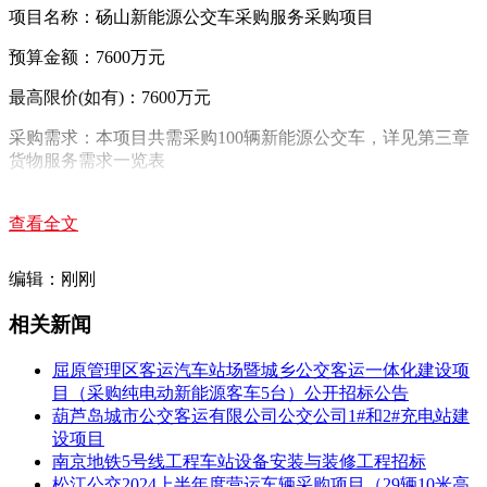
项目名称：砀山新能源公交车采购服务采购项目
预算金额：7600万元
最高限价(如有)：7600万元
采购需求：本项目共需采购100辆新能源公交车，详见第三章
货物服务需求一览表
合同履行期限：签订合同后45日内完成交货
查看全文
本项目(是/否)接受联合体投标：否。
编辑：刚刚
二、申请人的资格要求：
1.投标人须具有独立法人资格，并具有营业执照;
相关新闻
2.本项目的特定资格要求：投标人(含不具有独立法人资格的
屈原管理区客运汽车站场暨城乡公交客运一体化建设项
分公司、不含具备独立法人资格的子公司)存在以下不良信用
目（采购纯电动新能源客车5台）公开招标公告
记录情形之一，不得推荐为中标候选人，不得确定为中标人：
葫芦岛城市公交客运有限公司公交公司1#和2#充电站建
设项目
(1)投标人被人民法院列入失信被执行人的;
南京地铁5号线工程车站设备安装与装修工程招标
松江公交2024上半年度营运车辆采购项目（29辆10米高