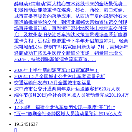
醇电动+纯电动”两大核心技术路线带来的全场景优势，
积极推动新能源重卡在煤炭、砂石、商砼、港口短倒、
城市置换等场景的落地应用。从西边宁夏的煤炭砂石大
宗运输批量签约交付，到河北邯郸大宗物资转运交付现
场再获批量订单，再到浙江温州地区纯电搅拌车交付开
启，及杭州老旧柴油货车淘汰政策宣贯现场全系新能源
重卡亮相，远程新能源重卡下半年开启加速冲刺。 轻商
深耕城配民生 定制车型拓宽应用新边界 7月，吉利远程
轻商成功开拓民生医疗全新细分市场，销量同比增长
36.6%，持续领跑新能源物流车赛道。...
2026年上半年新能源客车出口冠军诞生！
2026年1-5月全国城市公共汽电车客运量分析
交通运输部发布1-5月全国城市客运量
深中跨市公交开通两周年累计运送旅客超620万人次
端午节(6月20日)全社会跨区域人员流动量完成20119.4万
人次
12184辆！福建金龙汽车集团实现一季度“开门红”
“五一”假期全社会跨区域人员流动量预计超15亿人次
1912451637
