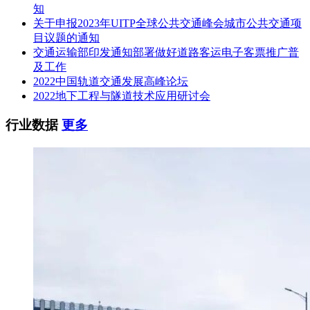
知
1.招标文件发布时间：自招标公告发布之日至2022年05月20日
关于申报2023年UITP全球公共交通峰会城市公共交通项
09时00分。
目议题的通知
2.招标文件获取时间：投标截止时间前
交通运输部印发通知部署做好道路客运电子客票推广普
及工作
3.招标文件获取方式：网上获取，在本公告下方附件下载招标
2022中国轨道交通发展高峰论坛
文件。
2022地下工程与隧道技术应用研讨会
(1)为防控疫情，按照最大限度减少人员聚集的要求，投标人
行业数据
更多
不到现场参与交易活动。潜在投标人注意关注本项目直播参与
开标，否则由此产生的一切后果由投标人自行承担。
(2)潜在投标人应合理安排时间，尽量避开开标前等可能存在
的高峰期。
4.招标文件价格：每套人民币0元整，招标文件售后不退。
四、提交投标文件截止时间、开标时间和地点
2022年05月20日09点00分(北京时间)(自招标文件开始发出之日
起至投标人提交投标文件截止之日止，不得少于20日)
地点：网上获取，直播网址详见公告附件。