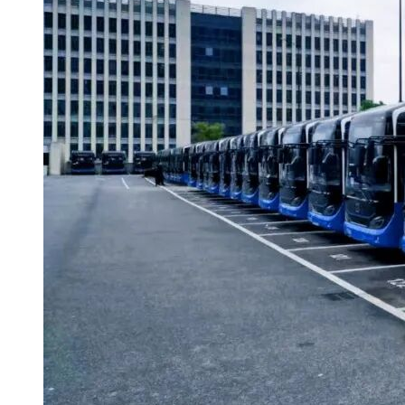
五、其他补充事宜
六、对本次招标提出询问，请按以下方式联系。
1.采购人信息
名 称：砀山县梨都公共交通发展有限公司
地址：砀山县梨都公共交通发展有限公司
联系方式：张主任 13135570066
2.采购代理机构信息
名 称：阔信宏达建设工程项目管理(山东)有限公司
地 址：砀山县经开酒店
联系方式：魏工 18726271778
3.项目联系方式
项目联系人：魏工