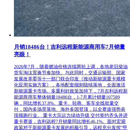
电 话：18726271778
4.在线质疑
投标人如果针对此招标(采购)文件存在异议，邮件发送异议
(word文档及加盖公章的扫描件)。招标人或招标代理会在法定
期限内做出答复。接收异议邮箱:sdkx2016@163.com，发送后
请电话告知(联系电话：18726271778，联系人：魏工)。
月销18486台！吉利远程新能源商用车7月销量
亮眼！
2026年7月，随着燃油价格连续两轮上调，各地老旧柴油
货车淘汰置换节奏加快。与此同时，交通运输部、国家
发展改革委等十一部门联合印发《推动新能源重卡规模
化应用实施方案》，各地配套细则陆续落地，全面激活
新能源重卡市场。多重利好政策加持下，7月吉利远程新
能源商用车整体销量18486台，1-7月累计销量107589
辆，同比增长37.8%。重卡、轻商、客车全线批量交
付，国内多场景落地、海外多国登顶，以全赛道强势表
现领跑行业。 重卡大宗运力绿动升级 交付签约齐头并进
重卡赛道，吉利远程7月销量同比增长46.1%。面对宏观
政策对于新能源重卡发展的积极引导，远程充分发挥“甲