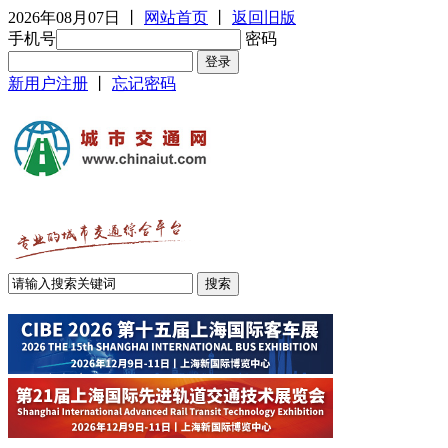
2026年08月07日
丨
网站首页
丨
返回旧版
手机号
密码
新用户注册
丨
忘记密码