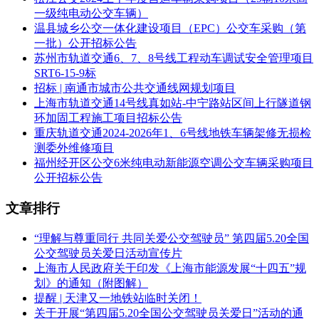
(2)投标人或其法定代表人或拟派项目经理(项目负责人)被列入
一级纯电动公交车辆）
行贿犯罪档案的;
温县城乡公交一体化建设项目（EPC）公交车采购（第
(3)投标人被市场监督管理局列入企业经营异常名录的;
一批）公开招标公告
苏州市轨道交通6、7、8号线工程动车调试安全管理项目
(4)投标人被税务部门列入重大税收违法案件当事人名单的;
SRT6-15-9标
招标 | 南通市城市公共交通线网规划项目
以上情形第(1)(3)(4)以“信用中
上海市轨道交通14号线真如站-中宁路站区间上行隧道钢
国”(http://www.creditchina.gov.cn)、“信用宿州”
环加固工程施工项目招标公告
重庆轨道交通2024-2026年1、6号线地铁车辆架修无损检
(http://credit.ahsz.gov.cn/cms/infoPublicity/toInfoHongHeiMd.action)
测委外维修项目
或其他指定媒介[国家税务总局网站(www.chinatax.gov.cn)、国
福州经开区公交6米纯电动新能源空调公交车辆采购项目
家企业信用信息公示系统网站(www.gsxt.gov.cn)]发布的为准，
公开招标公告
查询截止时点为投标文件递交截止时间。
情形(2)由投标人提供无行贿犯罪记录承诺函。
文章排行
3.投标人所投车辆必须纳入中华人民共和国工业和信息化部公
“理解与尊重同行 共同关爱公交驾驶员” 第四届5.20全国
布的《道路机动车生产企业及产品公告》、《新能源汽车推广
公交驾驶员关爱日活动宣传片
应用推荐车型目录》和《免征车辆购置税的新能源汽车车型目
上海市人民政府关于印发《上海市能源发展“十四五”规
录》。
划》的通知（附图解）
提醒 | 天津又一地铁站临时关闭！
三、获取招标文件
关于开展“第四届5.20全国公交驾驶员关爱日”活动的通