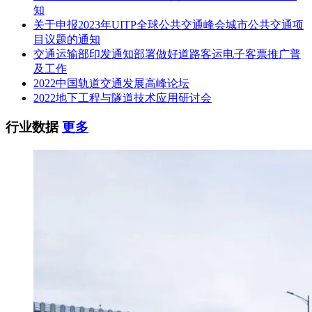
邮箱：zhaobiao01@126.com
知
关于申报2023年UITP全球公共交通峰会城市公共交通项
监督单位：郑州市城乡建设局工程招标投标监管处
目议题的通知
交通运输部印发通知部署做好道路客运电子客票推广普
地址：郑州市淮河西路35号
及工作
电话：0371-67885515
2022中国轨道交通发展高峰论坛
2022地下工程与隧道技术应用研讨会
传真：0371-61788905
行业数据
更多
邮箱：sjwgcztbjgc@163.com