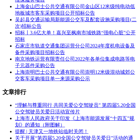
本次延期公告同时在河南省电子招标投标公共服务平台、郑州
上海金山巴士公共交通有限公司金山区12米级纯电动低
市公共资源交易中心、郑州地铁集团有限公司网上发布。
地板城市客车采购项目公开招标公告
吴起县交通运输局新能源公交车及配套设施采购项目(二
五、联系方式：
次)招标公告
招标人：郑州地铁集团有限公司
招标丨3.6亿大单！嘉兴至枫南市域铁路“强电心脏”公开
招标
地址：河南省郑州市郑东新区康宁街100号
石家庄市轨道交通集团运营分公司2024年度机电设备及
备件采购项目招标公告
邮编：450047
南京地铁运营有限责任公司2022年各单位集成电路等电
子元器件采购公告
传真：0371-55166617
上海崇明巴士公共交通有限公司崇明12米级混动城郊公
邮箱：law@zzmetro.cn
交客车采购项目单一来源采购公示
招标代理机构：河南省机电设备国际招标有限公司
文章排行
地址：郑州市东明路187号（东明路与红旗路交叉口向北200米
“理解与尊重同行 共同关爱公交驾驶员” 第四届5.20全国
路东金成大厦B座10楼）
公交驾驶员关爱日活动宣传片
上海市人民政府关于印发《上海市能源发展“十四五”规
联系人：王先生、杨先生
划》的通知（附图解）
电话：0371-65528803
提醒 | 天津又一地铁站临时关闭！
关于开展“第四届5.20全国公交驾驶员关爱日”活动的通