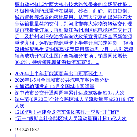
醇电动+纯电动”两大核心技术路线带来的全场景优势，
积极推动新能源重卡在煤炭、砂石、商砼、港口短倒、
城市置换等场景的落地应用。从西边宁夏的煤炭砂石大
宗运输批量签约交付，到河北邯郸大宗物资转运交付现
场再获批量订单，再到浙江温州地区纯电搅拌车交付开
启，及杭州老旧柴油货车淘汰政策宣贯现场全系新能源
重卡亮相，远程新能源重卡下半年开启加速冲刺。 轻商
深耕城配民生 定制车型拓宽应用新边界 7月，吉利远程
轻商成功开拓民生医疗全新细分市场，销量同比增长
36.6%，持续领跑新能源物流车赛道。...
2026年上半年新能源客车出口冠军诞生！
2026年1-5月全国城市公共汽电车客运量分析
交通运输部发布1-5月全国城市客运量
深中跨市公交开通两周年累计运送旅客超620万人次
端午节(6月20日)全社会跨区域人员流动量完成20119.4万
人次
12184辆！福建金龙汽车集团实现一季度“开门红”
“五一”假期全社会跨区域人员流动量预计超15亿人次
1912451637
