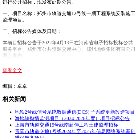
进行公开招标，现发布延期公告。
一、项目名称：郑州市轨道交通12号线一期工程系统安装施工
监理项目。
二、招标公告媒体及日期：
本项目招标公告于2022年4月13日在河南省电子招标投标公共
服务平台、郑州市公共资源交易中心、郑州地铁集团有限公司
网上发布。
三、项目延期信息：
查看全文
原投标文件递交截止时间和投标截止时间（开标时间）：2022
年5月12日10时00分，根据《郑州市新冠肺炎疫情防控指挥部
编辑：卓卓
办公室关于做好全市多轮核酸检测的通告》（2022年73号）精
神，经招标人和监督部门同意，现项目投标文件递交截止时间
相关新闻
和投标截止时间（开标时间）延期。具体投标文件递交截止时
间和投标截止时间（开标时间）另行通知。给各投标人造成的
地铁2号线信号系统数据通信(DCS) 子系统更新改造项目
不便敬请谅解。
海地铁舆情监测项目（2024-2026年度）项目招标公告
上海市轨道交通15号线南延伸工程土建监理招标
四、发布公告的媒介：
贵阳市轨道交通1号线2024年至2025年信息网络系统基础
维保服务项目