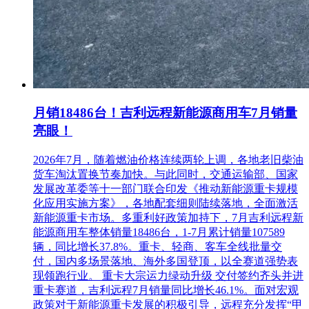
月销18486台！吉利远程新能源商用车7月销量
亮眼！
2026年7月，随着燃油价格连续两轮上调，各地老旧柴油
货车淘汰置换节奏加快。与此同时，交通运输部、国家
发展改革委等十一部门联合印发《推动新能源重卡规模
化应用实施方案》，各地配套细则陆续落地，全面激活
新能源重卡市场。多重利好政策加持下，7月吉利远程新
能源商用车整体销量18486台，1-7月累计销量107589
辆，同比增长37.8%。重卡、轻商、客车全线批量交
付，国内多场景落地、海外多国登顶，以全赛道强势表
现领跑行业。 重卡大宗运力绿动升级 交付签约齐头并进
重卡赛道，吉利远程7月销量同比增长46.1%。面对宏观
政策对于新能源重卡发展的积极引导，远程充分发挥“甲