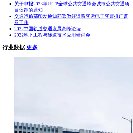
关于申报2023年UITP全球公共交通峰会城市公共交通项
2.具有良好的商业信誉和健全的财务会计制度；
目议题的通知
交通运输部印发通知部署做好道路客运电子客票推广普
3.具有履行合同所必需的设备和专业技术能力；
及工作
2022中国轨道交通发展高峰论坛
4.有依法缴纳税收和社会保障资金的良好记录；
2022地下工程与隧道技术应用研讨会
5.参加政府采购活动前 3 年内，在经营活动中没有重大违法记
录；
行业数据
更多
6.法律、行政法规规定的其他条件。
(二)国有企业；事业单位；军队单位；成立三年以上的非外资
独资企业或外资控股企业。
(三)单位负责人为同一人或者存在直接控股、管理关系的不同
供应商，不得同时参加同一包的采购活动。生产型企业的生产
场经营地址或者注册登记地址为同一地址的，非国有销售型企
业的股东和管理人员(法定代表人、董事、监事)之间存在近亲
属、相互占股等关联的，也不得同时参加同一包 的采购活
动。近亲属指夫妻、直系血亲、三代以内旁系血亲或近姻亲关
系。