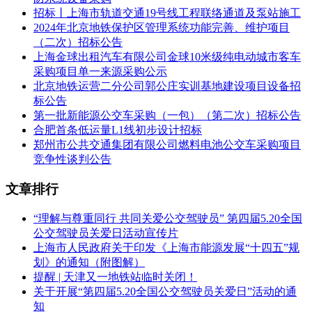
87616211转811
招标丨上海市轨道交通19号线工程联络通道及泵站施工
代理机构地址： 福州市鼓楼区五四路159号世界金龙大厦14层
2024年北京地铁保护区管理系统功能完善、维护项目
A区单元
（二次）招标公告
上海金球出租汽车有限公司金球10米级纯电动城市客车
一、采购项目内容
采购项目单一来源采购公示
北京地铁运营二分公司郭公庄实训基地建设项目设备招
我部就以下项目进行竞争性谈判，欢迎贵单位参加谈判报价。
标公告
第一批新能源公交车采购（一包）（第二次）招标公告
一、项目名称：客车租赁项目
合肥首条低运量L1线初步设计招标
二、项目编号：2023-JLDJCD-F3001
郑州市公共交通集团有限公司燃料电池公交车采购项目
竞争性谈判公告
三、项目概况：
文章排行
报价供应商须对所投包内所有服务内容进行唯一报价，否则视
为无效报价。
“理解与尊重同行 共同关爱公交驾驶员” 第四届5.20全国
公交驾驶员关爱日活动宣传片
四、报价供应商资格条件
上海市人民政府关于印发《上海市能源发展“十四五”规
(一)符合《中华人民共和国政府采购法》第二十二条资格条
划》的通知（附图解）
件：
提醒 | 天津又一地铁站临时关闭！
关于开展“第四届5.20全国公交驾驶员关爱日”活动的通
1.具有独立承担民事责任的能力；
知