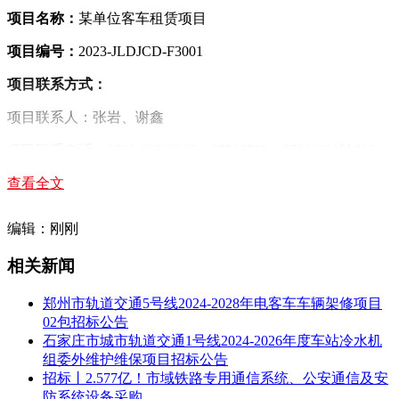
项目名称：
某单位客车租赁项目
项目编号：
2023-JLDJCD-F3001
项目联系方式：
项目联系人：张岩、谢鑫
项目联系电话：0591-88318332、87530730、87616211转811
采购单位联系方式：
查看全文
采购单位：某单位
编辑：刚刚
采购单位地址：福州市
相关新闻
采购单位联系方式：祝先生18959101951
郑州市轨道交通5号线2024-2028年电客车车辆架修项目
代理机构联系方式：
02包招标公告
石家庄市城市轨道交通1号线2024-2026年度车站冷水机
代理机构：福建省智信招标有限公司
组委外维护维保项目招标公告
招标丨2.577亿！市域铁路专用通信系统、公安通信及安
代理机构联系人：张岩、谢鑫 0591-88318332、87530730、
防系统设备采购