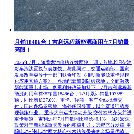
需要提供)；
2.法定代表人资格证明书原件；
3.法定代表人授权书原件；
4.非外资独资企业或外资控股企业的书面声明(企业提供，事
月销18486台！吉利远程新能源商用车7月销量
业单位、军队单位不需要提供)；
亮眼！
5.报价供应商主要股东或出资人信息；
2026年7月，随着燃油价格连续两轮上调，各地老旧柴油
6.未被“信用中国”网站列入失信被执行人、重大税收违法案件
货车淘汰置换节奏加快。与此同时，交通运输部、国家
当事人名单，未被列入政府采购严重失信行为记录名单，未被
发展改革委等十一部门联合印发《推动新能源重卡规模
列入军队供应商暂停名单，未在军队采购供应商失信名单禁入
化应用实施方案》，各地配套细则陆续落地，全面激活
处罚期内的承诺书；
新能源重卡市场。多重利好政策加持下，7月吉利远程新
能源商用车整体销量18486台，1-7月累计销量107589
7.本项目特定资质材料:具有有效期内的道路客运经营许可证。
辆，同比增长37.8%。重卡、轻商、客车全线批量交
付，国内多场景落地、海外多国登顶，以全赛道强势表
(四)申领方式
现领跑行业。 重卡大宗运力绿动升级 交付签约齐头并进
重卡赛道，吉利远程7月销量同比增长46.1%。面对宏观
采取网上发送方式。投标人采取发送电子邮件方式递交报名资
政策对于新能源重卡发展的积极引导，远程充分发挥“甲
料，邮件主题：项目名称+项目编号+公司名称；邮件内容：
醇电动+纯电动”两大核心技术路线带来的全场景优势，
列明公司名称、法定代表人或授权代表人姓名及联系方式；邮