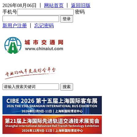
2026年08月06日
丨
网站首页
丨
返回旧版
手机号
密码
新用户注册
丨
忘记密码