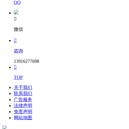
QQ
七、谈判时间、地点
(一)谈判时间：2023年2月21日15时00分(
北京时间，应与谈判

截止时间保持一致
)。
微信
(二)谈判地点：福州市鼓楼区五四路159号世界金龙大厦14层A
区单元福建省智信招标有限公司。

八、现场勘察
咨询
本项目不组织
13916277698

九、谈判前答疑会
TOP
本项目不组织
关于我们
十 、 本 采 购 项 目 相 关 信 息 在《 军 队 采 购 网 》
联系我们
(www.plap.cn)和《中国政府采购网》(http://www.ccgp.gov.cn/)
广告服务
上发布。
法律声明
免责声明
二、开标时间：
网站地图
三、其它补充事宜