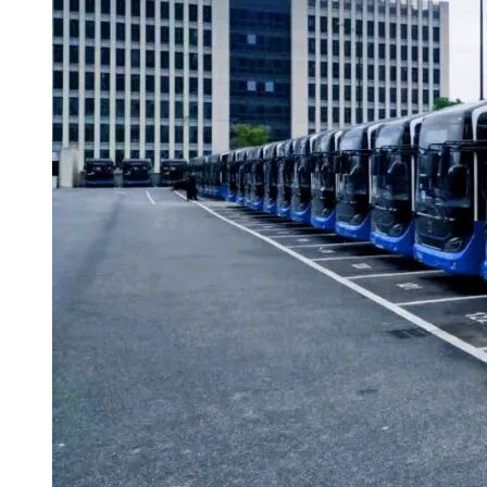
(四)未被列入政府采购失信名单、军队供应商暂停名单，未在
军队采购失信名单禁入处罚期内，未被“信用中国”网站列入失
信被执行人、重大税收违法案件当事人。
(五)本项目不接受联合体投标。
(六)本项目特定资质：报价供应商应具备道路客运经营许可
证。
(七)报价供应商应当具备服务履约的能力，在履约环节不得转
包和违 法分包，一经发现存在转包和违法分包行为，转包和
违法分包的相关企业均 将受到相关处罚。
五、谈判文件申领时间、地点、方式
(一)申领时间：2023年2月9日至2023年2月18日，每日上午
08:30至12 :00，14:30至17:30(
公休、法定节假日除外
。）
(二)申领地点：福州市鼓楼区五四路159号世界金龙大厦14层A
区单元福建省智信招标有限公司财务室。
(三)申领谈判文件时需提供以下资料：
1.营业执照或事业单位法人证书复印件加盖公章(军队单位不