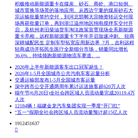
积极推动新能源重卡在煤炭、砂石、商砼、港口短倒、
件附件：需采用A4 纸幅面，将报名材料加盖企业鲜章，按顺
城市置换等场景的落地应用。从西边宁夏的煤炭砂石大
序制作成1个PDF格式文件，文件名称与主题一致，复印件扫
宗运输批量签约交付，到河北邯郸大宗物资转运交付现
描无效。报名材料审核通过后，采购机构联系人向供应商邮
场再获批量订单，再到浙江温州地区纯电搅拌车交付开
箱发送谈判文件电子版；审核未通过的，采购机构联系人以邮
启，及杭州老旧柴油货车淘汰政策宣贯现场全系新能源
件形式回复审 核情况，供应商可在谈判文件申领时间内重新
重卡亮相，远程新能源重卡下半年开启加速冲刺。 轻商
提交材料。采购机构或代理机构邮箱：zhixin04@126.com。
深耕城配民生 定制车型拓宽应用新边界 7月，吉利远程
(五)谈判文件售价： 200元/份，售后不退。
轻商成功开拓民生医疗全新细分市场，销量同比增长
36.6%，持续领跑新能源物流车赛道。...
六、报价文件递交开始和截止时间及地点、方式
2026年上半年新能源客车出口冠军诞生！
(一)报价文件递交开始时间：2023年2月21日14时30分(北京时
2026年1-5月全国城市公共汽电车客运量分析
间)。
交通运输部发布1-5月全国城市客运量
深中跨市公交开通两周年累计运送旅客超620万人次
(二)报价文件递交截止时间：2023年2月21日15时00分(北京时
端午节(6月20日)全社会跨区域人员流动量完成20119.4万
间)。
人次
12184辆！福建金龙汽车集团实现一季度“开门红”
(三)报价文件递交地点： 福州市鼓楼区五四路159号世界金龙
“五一”假期全社会跨区域人员流动量预计超15亿人次
大厦14层A区单元福建省智信招标有限公司开标大厅 。
1912451637
报价方式：由报价供应商法定代表人或授权代表现场递交报价

文件，不接受邮寄等其他方式。