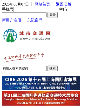
2026年08月07日
丨
网站首页
丨
返回旧版
手机号
密码
新用户注册
丨
忘记密码