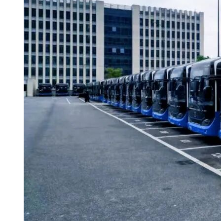
收款账户信息如下：
单位名称：南京地铁运营有限责任公司
开户银行：建行雨花支行
账号：32001595040052503771
报价保证金是本项目采购过程中报价人履行其承诺的担保，报
价人在报价截止时间之后撤销报价或成交后不能按要求签订合
同的，其报价保证金不予退还，并列为不诚信单位。报价人的
报价保证金，将在本项目与成交供应商签订采购合同后10个工
作日内无息退还，如在退还保证金时发生银行费用，则在保证
金金额内扣减后将余额退回。
6 联系方式
联系单位：南京地铁运营有限责任公司招标采购事业部
地址：南京市江宁区南京地铁灵山控制中心16楼
邮编：211135
联系人：曹军