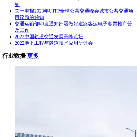
将需要澄清的问题以书面方式递交给采购人，采购人统一将澄
知
清文件发给本项目的报价人。
关于申报2023年UITP全球公共交通峰会城市公共交通项
目议题的通知
4 报价截止时间和资格原件审查时间
交通运输部印发通知部署做好道路客运电子客票推广普
及工作
4.1 报价截止时间：2022年6月14日10:00。
2022中国轨道交通发展高峰论坛
2022地下工程与隧道技术应用研讨会
4.2 资格原件审查时间：资格原件须在报价截止时间前，由报
价人法定代表人或其授权代表送达采购人指定地址，送达地址
行业数据
更多
详见“6 联系方式”。送达时间以采购人收到的时间为准。采购
人将按照提交资格原件的顺序，依次在审查现场对资格原件进
行审查。
5 报价保证金
本项目报价保证金为人民币叁仟玖佰元整。报价人的报价保证
金必须在2022年6月14日上午10：00前到达我司账户(电汇单上
必须注明项目名称和采购员姓名)，报价人须充分考虑报价保
证金的在途时间，以确保在报价截止时间前到达。在报价截止
时间前未提交报价保证金的报价人，其报价将不予接受。本次
报价保证金仅接受以银行转账的方式提交，转账凭证请于报价
截止时间前发送邮件进行确认，邮件地址详见“6 联系方式”，