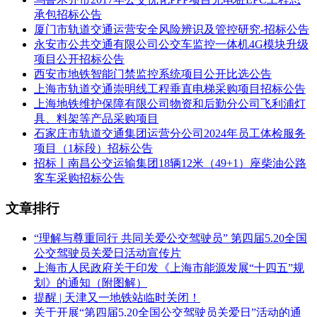
金额不低于10万元）。
承包招标公告
2.3 财务与信誉要求：报价人的企业财务和经营状况良好，具
厦门市轨道交通运营安全风险辨识及管控研究-招标公告
备履行合同能力，无不良经营行为，须提供2020年度财务报
永安市公共交通有限公司公交车监控一体机4G模块升级
表。
项目公开招标公告
西安市地铁智能门禁监控系统项目公开比选公告
3 项目报名及询价文件获取方式
上海市轨道交通崇明线工程垂直电梯采购项目招标公告
上海地铁维护保障有限公司物资和后勤分公司飞利浦灯
3.1 本次采购公告在南京地铁官网https://www.njmetro.com.cn；
具、料架等产品采购项目
中国采购与招标网http://chinabidding.com.cn；中国招投标网
石家庄市轨道交通集团运营分公司2024年员工体检服务
http://www.infobidding.com上登载，请登录上述网站浏览公告
项目（1标段）招标公告
及附件的详细内容（如有修改、补充，以南京地铁官网
招标丨南昌公交运输集团18辆12米（49+1）座柴油公路
https://www.njmetro.com.cn的更新内容为准）。
客车采购招标公告
3.2 本项目报名时间：自2022年5月31日起至2022年6月7日
文章排行
17:00止（北京时间）。报价人须登录南京地铁采购管理平台
（网址：
“理解与尊重同行 共同关爱公交驾驶员” 第四届5.20全国
http://cg.njmetro.com.cn:10050/igoportal/index.html#/website）在
公交驾驶员关爱日活动宣传片
本项目报价页面进行网上报名（新用户须在采购管理平台注册
上海市人民政府关于印发《上海市能源发展“十四五”规
并通过审核后方可报名），南京地铁采购管理平台为本项目的
划》的通知（附图解）
唯一报名途径。
提醒 | 天津又一地铁站临时关闭！
3.3 报价人如对此项目有疑问需要澄清，须在报价截止日5天前
关于开展“第四届5.20全国公交驾驶员关爱日”活动的通