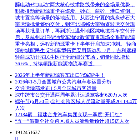
醇电动+纯电动”两大核心技术路线带来的全场景优势，
积极推动新能源重卡在煤炭、砂石、商砼、港口短倒、
城市置换等场景的落地应用。从西边宁夏的煤炭砂石大
宗运输批量签约交付，到河北邯郸大宗物资转运交付现
场再获批量订单，再到浙江温州地区纯电搅拌车交付开
启，及杭州老旧柴油货车淘汰政策宣贯现场全系新能源
重卡亮相，远程新能源重卡下半年开启加速冲刺。 轻商
深耕城配民生 定制车型拓宽应用新边界 7月，吉利远程
轻商成功开拓民生医疗全新细分市场，销量同比增长
36.6%，持续领跑新能源物流车赛道。...
2026年上半年新能源客车出口冠军诞生！
2026年1-5月全国城市公共汽电车客运量分析
交通运输部发布1-5月全国城市客运量
深中跨市公交开通两周年累计运送旅客超620万人次
端午节(6月20日)全社会跨区域人员流动量完成20119.4万
人次
12184辆！福建金龙汽车集团实现一季度“开门红”
“五一”假期全社会跨区域人员流动量预计超15亿人次
1912451637
