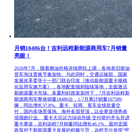
电话：025-88058610
传真：025-88058625
邮箱：cao_jun@njmetro.com.cn
月销18486台！吉利远程新能源商用车7月销量
亮眼！
2026年7月，随着燃油价格连续两轮上调，各地老旧柴油
货车淘汰置换节奏加快。与此同时，交通运输部、国家
发展改革委等十一部门联合印发《推动新能源重卡规模
化应用实施方案》，各地配套细则陆续落地，全面激活
新能源重卡市场。多重利好政策加持下，7月吉利远程新
能源商用车整体销量18486台，1-7月累计销量107589
辆，同比增长37.8%。重卡、轻商、客车全线批量交
付，国内多场景落地、海外多国登顶，以全赛道强势表
现领跑行业。 重卡大宗运力绿动升级 交付签约齐头并进
重卡赛道，吉利远程7月销量同比增长46.1%。面对宏观
政策对于新能源重卡发展的积极引导，远程充分发挥“甲