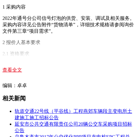
1 采购内容
2022年通号分公司信号灯泡的供货、安装、调试及相关服务。
采购内容详见公告附件“货物清单”，详细技术规格请参阅询价
文件第三章“项目需求”。
2 报价人基本要求
2.1 资格要求
2.1.1 在中华人民共和国境内注册，具有独立法人资格，能提
查看全文
供本次采购所需货物和服务。
2.1.2 注册资本：不低于100万元人民币或等值外币（汇率以报
编辑：卓卓
价截止当日中国人民银行授权中国外汇交易中心公布的各国货
币对人民币的中间价进行换算）。
相关新闻
2.1.3 报价人须为本次采购产品的制造商或授权经销商（须提
轨道交通22号线（平谷线）工程燕郊车辆段主变电所土
供制造商出具的授权委托书，且该授权委托书在有效期内）。
建施工施工招标公告
延安市公共交通有限责任公司20辆公交车采购项目招标
2.2 业绩要求：报价人须具有与本次采购相类似的供货经验，
公告
提供近三年来在轨道交通行业的相关合同业绩证明（单项合同
乌鲁木齐市2017年公交优化PPP项目充电桩EPC工程总