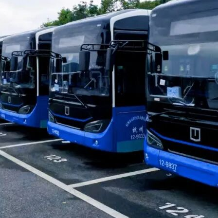
标文件及相关资料。投标人如未按要求或未完整下载相关文件，
易监督管理委员会办公室关于在南宁市公共资源交易平台上传电子
京时间)前递交，逾期送达的或者未送达指定地点的投标文件，招标人不予
购项目现场递交投标(响应)文件模式的通知》南机事函〔2021
)南宁市民中心9楼南宁市公共资源交易中心开标厅(具体安排详见
投标文件必须在投标截止时间前送达。招标采购代理机构签收邮寄包
确保邮寄包裹能及时送达，应选择邮寄运送时间有保障的快递公