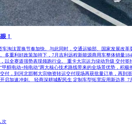
应使用不透明、防水的邮寄袋(或箱)再次包裹已密封好的投标文
文件的密封要求，不予受理。
禾绿城世界10栋202上海机电设备招标有限公司;收件人： 刘仕瀚 
亮眼！
楼南宁市公共资源交易中心(具体安排见九楼电子显示屏当日开标公
加现场开标活动的法定代表人或委托代理人须出示本人有效身份证、
柴油货车淘汰置换节奏加快。与此同时，交通运输部、国家发展改
利好政策加持下，7月吉利远程新能源商用车整体销量18486台，
以全赛道强势表现领跑行业。 重卡大宗运力绿动升级 交付签约齐
“甲醇电动+纯电动”两大核心技术路线带来的全场景优势，积极
交付，到河北邯郸大宗物资转运交付现场再获批量订单，再到浙
gxzf.gov.cn/nnggzy/)、广西壮族自治区招标投标公共服务平台(http://
开启加速冲刺。 轻商深耕城配民生 定制车型拓宽应用新边界 
人次