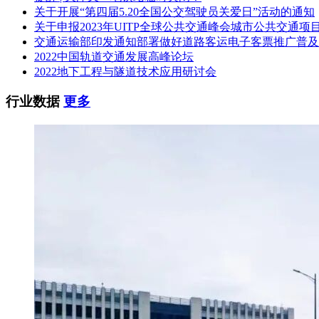
2.4投标人不得存在以下任一情形：
关于开展“第四届5.20全国公交驾驶员关爱日”活动的通知
关于申报2023年UITP全球公共交通峰会城市公共交通项
(1)投标人处于被责令停业状态。
交通运输部印发通知部署做好道路客运电子客票推广普及
2022中国轨道交通发展高峰论坛
(2)投标资格被住建部或应急管理部(原国家安监总局)或广西
2022地下工程与隧道技术应用研讨会
(3)财产处于被接管、破产状态。
行业数据
更多
(4)在投标截止时间前3年内有骗取中标或严重违约或重大质量
2.5其他要求：单位负责人为同一人或者存在控股、管理关系
2.6联合体投标：本次招标不接受联合体投标。
3 资格审查方式
本项目采用资格后审方式。
4 投标报名与招标文件的获取
4.1 投标报名
本项目不需报名。