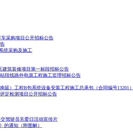
3列电客车制动系统19种设备的故障件维修和新备件供货。本项目
，具体详见第六章用户需求书部件清单。设备故障维修包含故障
障件的拆卸和返修件的安装，投标方需在每种设备的每次故障时
涉及的19种设备的新备件，投标方需按合同签订的新备件价格
详见第六章用户需求书部件清单。
客车采购项目公开招标公告
3万元。其中，维修部分招标控制价为人民币185万元;备品备件部
告
备系统采购及施工
算36个月)，故障件的修复周期为60个自然日以内(即投标方自收
招标方的书面供货通知之日起至货物交付到投标方指定地点的时间需
区建筑装修项目第一标段招标公告
目实际需要。
引站段线路外电源工程施工监理招标公告
南延）工程B包系统设备安装工程施工总承包（合同编号13201
评定检测项目公开招标公告
若以分公司名义参与投标，必须出具总公司授权参与的证明。)。
至少承接过1项类似项目业绩，类似业绩是指轨道交通或铁路制动系统
国公交驾驶员关爱日活动宣传片
划》的通知（附图解）