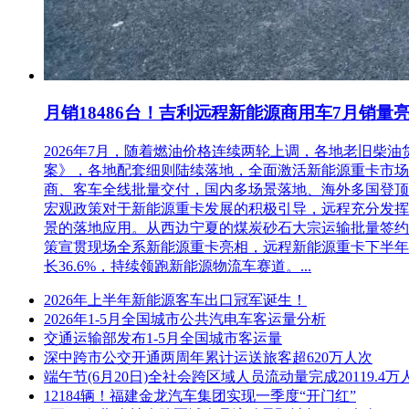
(3)投标人在按照招标文件的要求装订、密封好投标文件后，
快递包裹出现破损导致投标文件包封破损的，视为不响应招标
(4)投标文件邮寄地址为：广西壮族自治区南宁市青秀区云景路38号升
月销18486台！吉利远程新能源商用车7月销量
5.3开标地点为：南宁市良庆区玉洞大道33号南宁市民中心九
5.4投标人可自行决定是否参加现场开标活动(限1人)。但参
2026年7月，随着燃油价格连续两轮上调，各地老旧
为授权人时提供)，以证明委托代理人的身份和被授权范围。
案》，各地配套细则陆续落地，全面激活新能源重卡市场。多重
商、客车全线批量交付，国内多场景落地、海外多国登顶，
6 发布公告的媒介
宏观政策对于新能源重卡发展的积极引导，远程充分发挥
景的落地应用。从西边宁夏的煤炭砂石大宗运输批量签约
本次招标公告同时在全国公共资源交易平台(广西·南宁)(http://ggzy.jgswj.
策宣贯现场全系新能源重卡亮相，远程新能源重卡下半年
长36.6%，持续领跑新能源物流车赛道。...
7招标纪律监督部门及电话
2026年上半年新能源客车出口冠军诞生！
南宁轨道交通运营有限公司纪检监察室0771-2778084
2026年1-5月全国城市公共汽电车客运量分析
8 联系方式
交通运输部发布1-5月全国城市客运量
深中跨市公交开通两周年累计运送旅客超620万人次
招 标 人：南宁轨道交通运营有限公司
端午节(6月20日)全社会跨区域人员流动量完成20119.4万
12184辆！福建金龙汽车集团实现一季度“开门红”
地 址：南宁市青秀区云景路83号