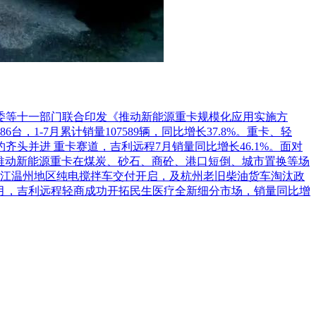
件，投标人应对自己的投标文件的快递包封和密封负责，如送达的
;联系方式：17740808680
告)。
法定代表人证明书原件(法人参会时提供)、授权委托书原件(若
革委等十一部门联合印发《推动新能源重卡规模化应用实施方
1-7月累计销量107589辆，同比增长37.8%。重卡、轻
头并进 重卡赛道，吉利远程7月销量同比增长46.1%。面对
推动新能源重卡在煤炭、砂石、商砼、港口短倒、城市置换等场
江温州地区纯电搅拌车交付开启，及杭州老旧柴油货车淘汰政
ztb.gxi.gov.cn)和e车网(http://www.ecrrc.com)上发布。
7月，吉利远程轻商成功开拓民生医疗全新细分市场，销量同比增