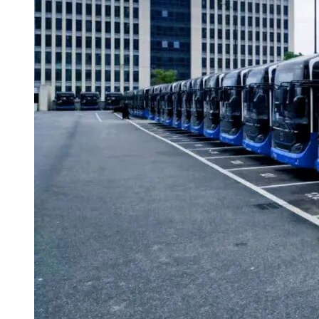
4.2 招标文件的获取
投标人通过登陆全国公共资源交易平台(广西·南宁)后下载招
投标的，其责任由投标人自行承担。详见《南宁市公共资源交
通知》。
5 投标文件的递交
5.1 投标文件须密封后于2023年11月29日9时30分(北
5.2根据《南宁市机关事务管理局关于恢复非全流程电子招标采
式送达投标文件：
5.2.1投标文件现场递交
(1)递交地点：南宁市良庆区玉洞大道33号(青少年活动中心旁
5.2.2投标文件通过邮寄快递方式递交
(1)接收邮寄快递包裹的时间为工作日9：30～17：00。
效，后果由投标人自行承担。
(2)投标人应充分预留投标文件邮寄、送达所需要的时间。为
号。