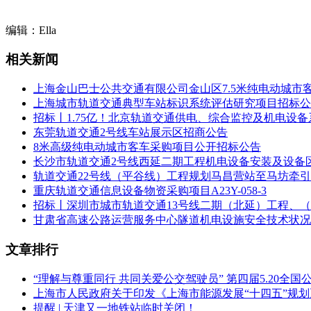
1.4招标范围：本项目包含对南宁轨道交通1、3、4号线共8
接换新两种类型，维修为主的故障件经返厂修复后称为返修件
编辑：Ella
装、软硬件的调试及质保期内出现故障免费维修等。其中，故
外，招标方可根据现场生产需要，有权要求投标方提供本项目所
相关新闻
件的具体数量详见第五章维修清单，具体生产厂家及规格型号
上海金山巴士公共交通有限公司金山区7.5米纯电动城市
1.5招标控制价(不含增值税)：本项目招标控制价为人民币35
上海城市轨道交通典型车站标识系统评估研究项目招标公
清单维修部分及备品备件部分招标控制综合单价表。
招标丨1.75亿！北京轨道交通供电、综合监控及机电设
东莞轨道交通2号线车站展示区招商公告
1.6服务期：本项目计划服务期为3年(从合同完成签订开始计
8米高级纯电动城市客车采购项目公开招标公告
内)，新备件的供货周期为180个自然日以内(即投标方自收到
长沙市轨道交通2号线西延二期工程机电设备安装及设备
1.7质量要求：满足国家现行规范、标准、招标文件要求和项
轨道交通22号线（平谷线）工程规划马昌营站至马坊牵
重庆轨道交通信息设备物资采购项目A23Y-058-3
2 投标人资格要求
招标丨深圳市城市轨道交通13号线二期（北延）工程、（
甘肃省高速公路运营服务中心隧道机电设施安全技术状况
2.1投标人为中华人民共和国境内依法设立的法人或其他组织(
文章排行
2.2资质要求：无
2.3业绩要求：投标人2018年01月01日至投标截止时间
“理解与尊重同行 共同关爱公交驾驶员” 第四届5.20全
电客车制造业绩。
上海市人民政府关于印发《上海市能源发展“十四五”规
提醒 | 天津又一地铁站临时关闭！