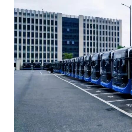
2)通过全国企业信用信息公示系统(www.gsxt.gov.cn)查询，被
工商行政管理机关列为严重违法失信企业名单的，或被责令停
业，暂扣或者吊销执照，或吊销资质证书;
3)通过中国执行信息公开网(zxgk.court.gov.cn/shixin)查询，被
全国最高法院列为失信被执行名单的。
3.6不接收联合体投标。
4.招标文件的获取
4.1具有投标意愿的投标人可于2024年1月24日16:30前在上海地
铁采购电子商务平台(eps.shmetro.com)进行线上报名，报名时
须上传以下资料(扫描件加盖公章)：
①授权委托书;
②营业执照;
③企业资质证明;
④符合要求的业绩证明材料。