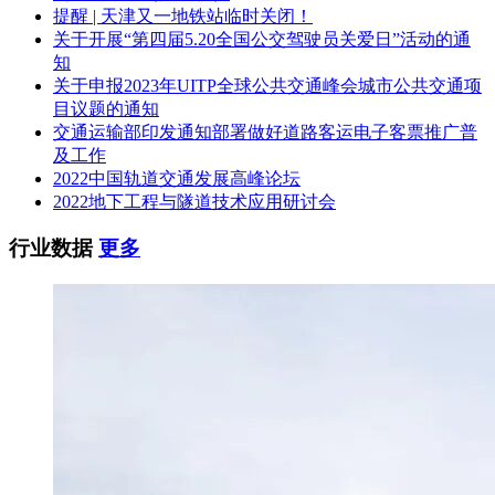
2.4工期要求：
提醒 | 天津又一地铁站临时关闭！
关于开展“第四届5.20全国公交驾驶员关爱日”活动的通
本工程计划在合同签订至2024年12月实施完成。
知
关于申报2023年UITP全球公共交通峰会城市公共交通项
3.投标人资格要求
目议题的通知
交通运输部印发通知部署做好道路客运电子客票推广普
3.1投标人须为中国境内注册的独立法人企业;
及工作
3.2投标人近三年(2021年1月-迄今)须具有通信系统相关工程或
2022中国轨道交通发展高峰论坛
维护维修服务业绩(以合同或中标通知书为准);
2022地下工程与隧道技术应用研讨会
3.3本项目采用信用分招标，投标单位信用分≥60分(满分100分)
行业数据
更多
具体以“报名截止日当天”在上海地铁采购电子商务平台查询的
投标单位信用分为准;
3.4本项目不接受处于申通集团黑、灰名单公示期的供应商投
标;
3.5当投标人出现下列情形之一的不得购买招标文件：
1)通过专业版天眼查(pro.tianyancha.com)查询，与本招标项目
的其他投标人为同一个单位负责人(包括股东、董事、监事和
高管)，或与本招标项目的其他投标人存在控股、管理关系;