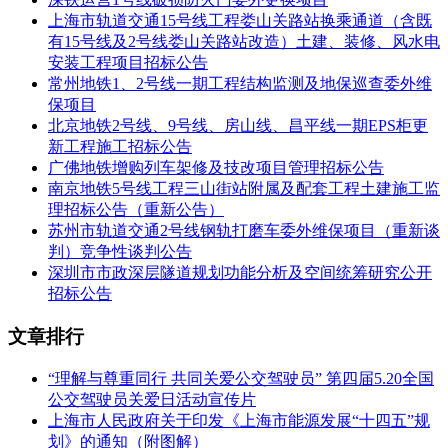
于本工程范围内对上海轨道交通12号线车站PIS屏幕及支架进
上海市轨道交通15号线工程娄山关路站换乘通道（含既
行整治，同时以改善目前由于该部分设备老化引起的故障。
有15号线及2号线娄山关路站改造）土建、装修、风水电
安装工程项目招标公告
(1)系统应能满足轨道交通运营和管理对乘客信息系统的需
常州地铁1、2号线一期工程结构监测及地保巡查委外维
求。
保项目
北京地铁2号线、9号线、房山线、昌平线一期EPS柜更
(2)系统选用的设备应是安全可靠、技术先进、价格合理、组
新工程施工招标公告
网灵活，并具有满足当前乘客信息系统发展要求的成熟技术。
广佛地铁增购列车架修及技改项目管理招标公告
(3)系统应充分考虑轨道交通的特性，采用防尘、防潮、防
南京地铁5号线工程三山街站附属及配套工程土建施工监
锈、抗电气干扰性强的设备及电缆，并采取必要的防护措施。
理招标公告（重新公告）
苏州市轨道交通2号线钢轨打磨车委外维保项目（重新谈
(4)本项目需对原有显示终端支架进行更换，新支架必须外观
判）竞争性谈判公告
美观，与周围环境相匹配，支架可灵活兼容市面各种主流显示
深圳市市政深层隧道规划功能分析及空间统筹研究公开
终端安装孔距，在部分区域根据现场实际情况采取必要的防雨
招标公告
防水措施。
文章排行
(5)本项目需对12号线车站PIS屏幕及支架进行整治，解决目前
由于屏幕老化及散热问题造成故障，提高系统可靠性。
“理解与尊重同行 共同关爱公交驾驶员” 第四届5.20全国
公交驾驶员关爱日活动宣传片
(6)原系统设备如有需实现系统通过软件对显示终端自动开关
上海市人民政府关于印发《上海市能源发展“十四五”规
屏、音量调整的功能。
划》的通知（附图解）