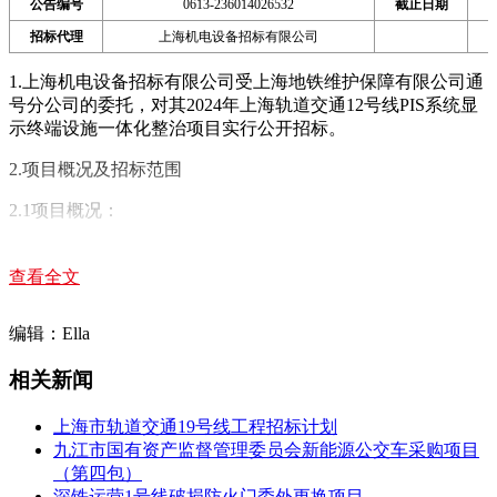
公告编号
0613-236014026532
截止日期
招标代理
上海机电设备招标有限公司
1.上海机电设备招标有限公司受上海地铁维护保障有限公司通
号分公司的委托，对其2024年上海轨道交通12号线PIS系统显
示终端设施一体化整治项目实行公开招标。
2.项目概况及招标范围
2.1项目概况：
12号线PIS显示屏幕自设备投用以来故障连年增加，整体PIS屏
幕的维修概率在逐年提升，而且情况越来越恶劣。本次整治项
查看全文
目，使用与新线统一的OPS接口的显示屏，整治后的支架为通
用支架，可以同时支持多种型号的屏幕的安装，显示屏预留
编辑：Ella
OPS接口，可以为今后后端系统升级预留接口。
相关新闻
2.2实施范围：
12号线全线车站。
上海市轨道交通19号线工程招标计划
九江市国有资产监督管理委员会新能源公交车采购项目
2.3招标范围：
（第四包）
深铁运营1号线破损防火门委外更换项目