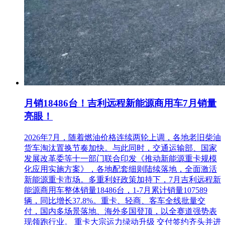
特别说明：因系统设置原因，只能以pdf格式上传资料，且只
能上传一个文件并包含以上1)-4)的所有内容。
4.2完成线上报名单位可于2024年1月17日-1月24日，每天9:00-
11:00,13:30-16:30电话联系招标代理公司进行远程购标，招标
文件每套售价1000元，售后不退，可通过二维码或转账方式支
付。
接受文本费的账户信息：
月销18486台！吉利远程新能源商用车7月销量
户 名：上海机电设备招标有限公司
亮眼！
开 户 行：建行上海市分行营业部
2026年7月，随着燃油价格连续两轮上调，各地老旧柴油
账 号：31001550400055646341
货车淘汰置换节奏加快。与此同时，交通运输部、国家
发展改革委等十一部门联合印发《推动新能源重卡规模
行 号：105290036005。
化应用实施方案》，各地配套细则陆续落地，全面激活
5.投标保证金的递交
新能源重卡市场。多重利好政策加持下，7月吉利远程新
能源商用车整体销量18486台，1-7月累计销量107589
本项目投标保证金人民币 贰 万元，采用投标保证金承诺函方
辆，同比增长37.8%。重卡、轻商、客车全线批量交
式递交。投标保证金承诺函装订在投标文件中。具体要求详见
付，国内多场景落地、海外多国登顶，以全赛道强势表
招标文件。
现领跑行业。 重卡大宗运力绿动升级 交付签约齐头并进