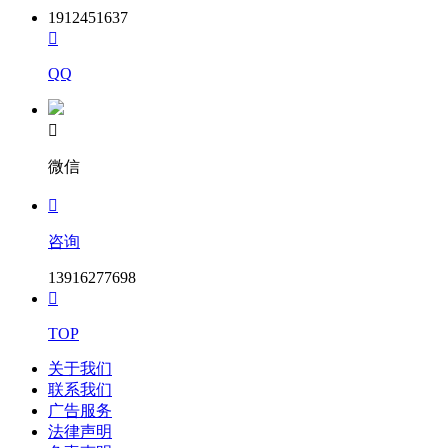
见平台首页“关于信用招标及相关工作的公告”。
1912451637

(注：如投标单位无法查询到信用分，应立即联系招标代理公
司。)
QQ
7.联系方式

招标单位：上海地铁维护保障有限公司通号分公司
微信
详细地址：老沪闵路1号

联系人：宋剑程
咨询
招标代理：上海机电设备招标有限公司
13916277698
详细地址：上海市长寿路285号恒达大厦16楼1609室

邮政编码：200060
TOP
联 系 人：张计镔、吕尤佳、柏思敏
关于我们
联系我们
电 话：13524591141、13585994141、32557911
广告服务
传 真：32557272
法律声明