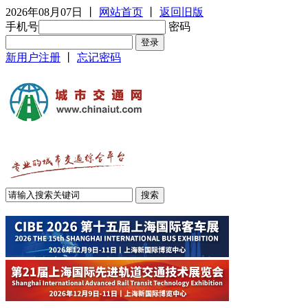
2026年08月07日
丨
网站首页
丨
返回旧版
手机号
密码
新用户注册
丨
忘记密码