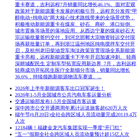
重卡赛道，吉利远程7月销量同比增长46.1%。面对宏观
6.投标文件的递交
政策对于新能源重卡发展的积极引导，远程充分发挥“甲
醇电动+纯电动”两大核心技术路线带来的全场景优势，
6.1 本项目投标截止时间：2024年2月27日10:00:00(北京时间)
积极推动新能源重卡在煤炭、砂石、商砼、港口短倒、
6.2 本项目开标时间：2024年2月27日10:00:00(北京时间)
城市置换等场景的落地应用。从西边宁夏的煤炭砂石大
宗运输批量签约交付，到河北邯郸大宗物资转运交付现
6.3 本项目递交文件及开标地点：上海市桂林路909号七号楼三
场再获批量订单，再到浙江温州地区纯电搅拌车交付开
楼4号会议室
启，及杭州老旧柴油货车淘汰政策宣贯现场全系新能源
重卡亮相，远程新能源重卡下半年开启加速冲刺。 轻商
6.4 逾期送达的或者未送达指定地点的投标文件，招标人不予
深耕城配民生 定制车型拓宽应用新边界 7月，吉利远程
受理。
轻商成功开拓民生医疗全新细分市场，销量同比增长
36.6%，持续领跑新能源物流车赛道。...
6.5 投标人递交密封完好的投标文件时，须手持授权委托书、
补充文件签收单原件(如有)。
2026年上半年新能源客车出口冠军诞生！
2026年1-5月全国城市公共汽电车客运量分析
6.6本次招标合同以电子签章形式签订，中标人须在合同签订
交通运输部发布1-5月全国城市客运量
前前往上海地铁采购电子商务平台(http://eps.shmetro.com)申请
深中跨市公交开通两周年累计运送旅客超620万人次
办理“单位数字证书”用于合同电子用印。如有疑问可联系管理
端午节(6月20日)全社会跨区域人员流动量完成20119.4万
人员，电话：63189188-603303，邮箱：232811902@qq.com。
人次
6.7 本项目采用信用分招标，各单位的信用分，以 “投标截止
12184辆！福建金龙汽车集团实现一季度“开门红”
日当天”在上海地铁采购电子商务平台查询为准;查询及异议详
“五一”假期全社会跨区域人员流动量预计超15亿人次