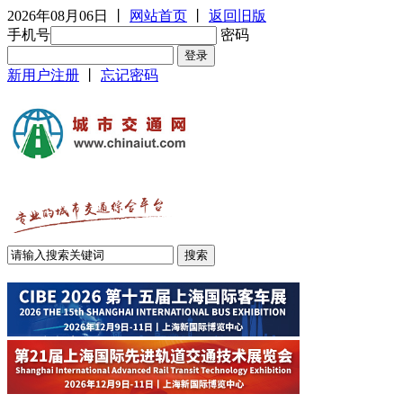
2026年08月06日
丨
网站首页
丨
返回旧版
手机号
密码
新用户注册
丨
忘记密码