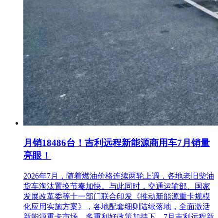
股、管理关系的不同单位，不得在本项目中同时投标。
3.4.2 根据《关于在招标投标活动中对失信被执行人实施联合
惩戒的通知》法〔2016〕285号及相关文件要求，开标当日，
招标人及招标代理机构将通过“信用中国”网站
(www.creditchina.gov.cn)查询投标人是否为失信被执行人，若
投标人为失信被执行人，将否决其投标。
3.4.3 投标人不得被工商行政管理机关在国家企业信用信息公
示系统中列入严重违法失信企业名单。
3.4.4 本次招标不接受联合体投标。
4. 招标文件的获取
月销18486台！吉利远程新能源商用车7月销量
4.1本项目对投标人的资格审查采用资格后审方式，资格审查
标准和内容详见“招标文件”，只有资格审查合格的投标人才有
亮眼！
可能被授予合同。
2026年7月，随着燃油价格连续两轮上调，各地老旧柴油
4.2凡有意参加投标者必须在河北省公共资源交易服务平台
货车淘汰置换节奏加快。与此同时，交通运输部、国家
(http://ggzy.hebei.gov.cn/hbggfwpt/)注册登记、通过信息核验并
发展改革委等十一部门联合印发《推动新能源重卡规模
办理CA数字证书(详见“河北省公共资源交易服务平台-办事指
化应用实施方案》，各地配套细则陆续落地，全面激活
南(http://ggzy.hebei.gov.cn/hbggfwpt/bszn/guide.html))。已在河北
新能源重卡市场。多重利好政策加持下，7月吉利远程新