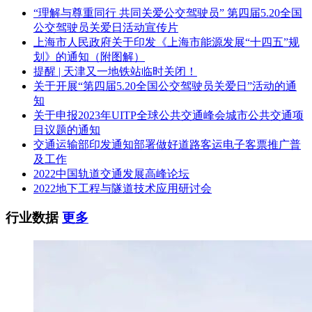
“理解与尊重同行 共同关爱公交驾驶员” 第四届5.20全国
石家庄市。
公交驾驶员关爱日活动宣传片
2.3 招标范围
上海市人民政府关于印发《上海市能源发展“十四五”规
划》的通知（附图解）
石家庄轨道交通一期工程安全风险监控系统平台已建成并进行
提醒 | 天津又一地铁站临时关闭！
统一管理。投标人须将轨道交通二期工程(4、5、6号线一期、
关于开展“第四届5.20全国公交驾驶员关爱日”活动的通
1号线三期)和1号线二期(剩余段)工程各项数据接入石家庄轨道
知
集团现有的安全风险信息平台，开展风险管控、隐患排查、视
关于申报2023年UITP全球公共交通峰会城市公共交通项
频监控、综合评比、图形展示、系统维护升级等相关工作。
目议题的通知
(详见招标文件第五章技术要求)。
交通运输部印发通知部署做好道路客运电子客票推广普
及工作
2.4 标段划分
2022中国轨道交通发展高峰论坛
2022地下工程与隧道技术应用研讨会
1个标段。
2.5 服务期限
行业数据
更多
三年(36个月)。
2.6 质量要求
符合招标文件第五章技术要求及现行国家规范、规程和地方法
规等规定。