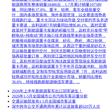
省公共资源交易服务平台通过信息核验的投标人可直接报名并
能源商用车整体销量18486台，1-7月累计销量107589
购买、下载招标文件及相关资料等(如有)，已办理其他省份
辆，同比增长37.8%。重卡、轻商、客车全线批量交
CA数字证书的投标人，请查看是否可以办理CA数字证书互认
付，国内多场景落地、海外多国登顶，以全赛道强势表
(http://publicservice.hebpr.cn:8181/)。
现领跑行业。 重卡大宗运力绿动升级 交付签约齐头并进
重卡赛道，吉利远程7月销量同比增长46.1%。面对宏观
4.3 凡有意参加投标者，请于2024年1月29日09:00至2024年2月
政策对于新能源重卡发展的积极引导，远程充分发挥“甲
2日17:00(北京时间，下同)前，在“河北省公共资源交易服务平
醇电动+纯电动”两大核心技术路线带来的全场景优势，
台(http://ggzy.hebei.gov.cn/hbggfwpt/)”自行填写投标信息、下载
积极推动新能源重卡在煤炭、砂石、商砼、港口短倒、
招标文件及相关资料(如有)等。潜在投标人应及时查看、下载
城市置换等场景的落地应用。从西边宁夏的煤炭砂石大
补遗澄清文件、修改文件及相关资料等。网上发布后即认为所
宗运输批量签约交付，到河北邯郸大宗物资转运交付现
有潜在投标人领取了招标文件(包括补遗澄清文件、修改文件)
场再获批量订单，再到浙江温州地区纯电搅拌车交付开
及相关资料等，潜在投标人如未及时下载相关文件、资料，或
启，及杭州老旧柴油货车淘汰政策宣贯现场全系新能源
未获取到完整的文件、资料，导致投标被否决或不利于中标
重卡亮相，远程新能源重卡下半年开启加速冲刺。 轻商
的，自行承担一切后果。
深耕城配民生 定制车型拓宽应用新边界 7月，吉利远程
轻商成功开拓民生医疗全新细分市场，销量同比增长
4.4 招标文件每套售价500元，招标文件售后不退(只有成功报
36.6%，持续领跑新能源物流车赛道。...
名并在规定时间内购买、下载招标文件的投标人才有资格参加
投标)。
2026年上半年新能源客车出口冠军诞生！
2026年1-5月全国城市公共汽电车客运量分析
5. 投标文件的递交
交通运输部发布1-5月全国城市客运量
5.1 投标文件递交的截止时间(投标截止时间，下同)为2024年2
深中跨市公交开通两周年累计运送旅客超620万人次