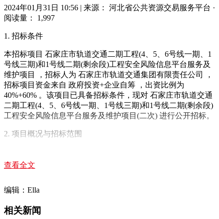
2024年01月31日 10:56
|
来源： 河北省公共资源交易服务平台
·
阅读量： 1,997
1. 招标条件
本招标项目 石家庄市轨道交通二期工程(4、5、6号线一期、1
号线三期)和1号线二期(剩余段)工程安全风险信息平台服务及
维护项目 ，招标人为 石家庄市轨道交通集团有限责任公司 ，
招标项目资金来自 政府投资+企业自筹 ，出资比例为
40%+60% 。该项目已具备招标条件，现对 石家庄市轨道交通
二期工程(4、5、6号线一期、1号线三期)和1号线二期(剩余段)
工程安全风险信息平台服务及维护项目(二次) 进行公开招标。
2. 项目概况与招标范围
2.1 项目概况
查看全文
4号线一期工程线路起自玉村南路站，终到东垣东路站，全长
22.43公里，全部为地下线。设车站20座，设西岗头车辆段1
编辑：Ella
座。
5号线一期工程线路起自宫北路站，终至谈固北大街站，全长
相关新闻
约19.9公里，全部为地下线。设车站19座，新建宫家庄车辆基