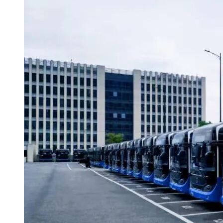
3. 投标人资格要求
3.1 资质要求
投标人应为在中华人民共和国境内注册企业，具备独立法人资
格和一般纳税人资格，且有能力为本项目提供服务。
3.2 财务要求
投标人具有良好的商业信誉，没有处于被责令停业、财产被冻
结、接管和破产状态。
3.3 业绩要求
投标人2019年1月1日至今(以合同签订时间为准)，至少独立承
担过一项合同金额不低于300万元人民币的轨道交通安全风险
信息平台(系统)或其他类似平台(系统)建设或维保服务业绩。
(业绩证明材料以业绩合同为准，时间以合同签订时间为准。)
3.4 其他要求
3.4.1 投标人的法定代表人或单位负责人为同一人或者存在控