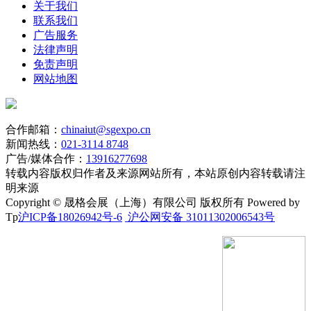
关于我们
招标代理机构：河北宏信招标有限公司
联系我们
广告服务
地址：石家庄市新华区合作路68号新合作广场B座14层
法律声明
联系人：齐婧、杜康、赵颜
免责声明
网站地图
联系电话：0311-86958907
账号：131080020010210042421
合作邮箱：
chinaiut@sgexpo.cn
开户银行：交通银行河北省分行营业部
新闻热线：
021-3114 8748
广告/媒体合作：
13916277698
财务联系电话：0311-86958928
转载内容版权归作者及来源网站所有，本站原创内容转载请注
明来源
电子邮件：cxy1223@126.com
Copyright © 晟格会展（上海）有限公司 版权所有 Powered by
招标代理机构监督电话：0311-86959385
Tp
沪ICP备18026942号-6
沪公网安备 31011302006543号
石家庄市轨道交通集团有限责任公司纪检监察办公室电话：
0311-66520816