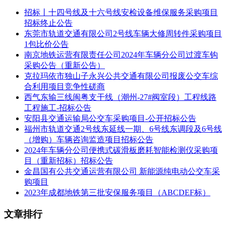
地、红旗主变电所。
招标丨十四号线及十六号线安检设备维保服务采购项目
招标终止公告
6号线一期工程线路全长约12.566km，均为地下线，共设地下
东莞市轨道交通有限公司2号线车辆大修周转件采购项目
车站9座，换乘站2座，设东佐车辆基地1处。
1包比价公告
南京地铁运营有限责任公司2024年车辆分公司过渡车钩
1号线工程三期线路全长3.77km，共设2站2区间，上庄站、槐
采购公告（重新公告）
安路站，均为地下站。
克拉玛依市独山子永兴公共交通有限公司报废公交车综
合利用项目竞争性磋商
1号线工程二期(剩余段)，包含东洋站、南牛停车场、东上泽
西气东输三线闽粤支干线（潮州-27#阀室段）工程线路
站-东洋站区间、东洋站-南牛停车场区间(出入段线)。
工程施工-招标公告
石家庄地铁工程安全风险信息平台，建设于2017年7月，并于
安阳县交通运输局公交车采购项目-公开招标公告
2019年4月17日对系统进行了终验，包括十个模块和手机
福州市轨道交通2号线东延线一期、6号线东调段及6号线
APP。
（增购）车辆咨询监造项目招标公告
2024年车辆分公司便携式碳滑板磨耗智能检测仪采购项
该系统可实现对现场监测数据、监控视频信号、盾构实时参数
目（重新招标）招标公告
的快速传递与分析，可对应急设备、物资、人员等实时查询、
金昌国有公共交通运营有限公司 新能源纯电动公交车采
跟踪、监管等功能。提高了风险管控的时效性、全面性及系统
购项目
性，实现了精细化、标准化、信息化管理目标，降低了大规模
2023年成都地铁第三批安保服务项目（ABCDEF标）
轨道交通建设的风险管控难度。
文章排行
2.2 项目地点