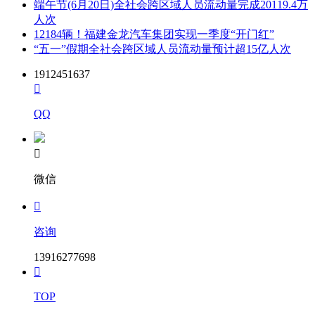
月21日9时00分，投标人应在截止时间前通过河北省公共资源
端午节(6月20日)全社会跨区域人员流动量完成20119.4万
交易服务平台(http://ggzy.hebei.gov.cn/hbggfwpt/)递交电子投标
人次
文件。
12184辆！福建金龙汽车集团实现一季度“开门红”
“五一”假期全社会跨区域人员流动量预计超15亿人次
5.2 逾期送达的投标文件，电子招标投标交易平台将予以拒
收。
1912451637

6. 发布公告的媒介
QQ
本次招标公告同时在 河北省招标投标公共服务平台
(http://www.hebeieb.com.cn)、河北省公共资源交易服务平台

(http://ggzy.hebei.gov.cn/hbjyzx)、交投电子招投标交易平台
(http://www.jtbidding.com)上发布。
微信
7. 联系方式

招标人：石家庄市轨道交通集团有限责任公司
咨询
地址：石家庄市高新区秦岭大街116号
13916277698

联系人：孙巧平
TOP
联系电话：0311-66520668