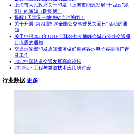
度和款项的支付等方面进行全过程、全方位的咨询及监造工
上海市人民政府关于印发《上海市能源发展“十四五”规
作，并承担重要责任。
划》的通知（附图解）
提醒 | 天津又一地铁站临时关闭！
具体详见招标文件第五章“委托人要求”。
关于开展“第四届5.20全国公交驾驶员关爱日”活动的通
知
2.4 标段划分
关于申报2023年UITP全球公共交通峰会城市公共交通项
1个标段。
目议题的通知
交通运输部印发通知部署做好道路客运电子客票推广普
2.5 服务期限
及工作
2022中国轨道交通发展高峰论坛
自本合同签订之日起直至石家庄市轨道交通1号线二期第二阶
2022地下工程与隧道技术应用研讨会
段及1号线三期工程全部车辆质保期结束。
行业数据
更多
2.6 质量标准
符合国家现行规范、标准及招标文件“委托人要求”要求。
3. 投标人资格要求
3.1 资质要求
投标人应在中华人民共和国境内注册，且有能力为本项目提供
服务。