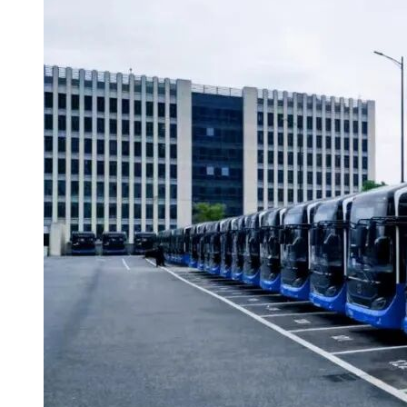
3.2 财务要求
投标人具有良好的商业信誉，没有处于被责令停业、财产被冻
结、接管和破产状态。
3.3 业绩要求
投标人自2019年1月1日至今(以合同签订日期为准)，至少有一
项(一个合同为一项)单项合同金额不少于250万元人民币的地
铁车辆的项目咨询(含监造服务)或地铁车辆监造服务业绩。
业绩证明材料以合同为准，时间以合同签订时间为准，业绩合
同如无法体现上述要求，还应提供中标通知书或业主证明，否
则将视为无效业绩。
3.4 总监理工程师的资格要求
拟投入本项目的总监理工程师应具备人事部门颁发的注册设备
监理工程师资格，或具备人力资源和社会保障部门或设备监理
行业协会颁发的设备监理师职业资格。(投标文件中附相关证
件扫描件)