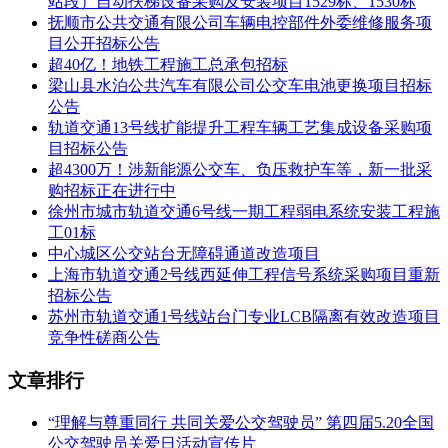
站段）自动扶梯设备采购及安装项目1529标、1530标
石家庄市轨道交通1号线二期工程第二阶段起点福泽站，北至
抚顺市公共交通有限公司车辆电控部件外委维修服务项
南牛停车场了，线路全长3.10km，均为地下线，共设地下车站
目公开招标公告
2座，在线路北端设南牛停车场1座，平均站间距约km，配属
超40亿！地铁工程施工总承包招标
列车2列/12辆;石家庄市轨道交通1号线三期工程是1号线一期工
梁山县水泊公共汽车有限公司公交车电池更换项目招标
程西延线，线路东起一期工程起点西王站(不含)，南至槐安路
公告
站，沿中山西路、京赞路敷设，线路全长约3.77km，均为地下
轨道交通13号线扩能提升工程车辆工艺集成设备采购项
线，共设地下车站2座，平均站间距约1.88km，配属列车7
目招标公告
列/42辆。以上两段工程共计配属列车9列/54辆，车型选择都为
超4300万！涉新能源公交车、负压救护车等，新一批采
接触网供电制式A型车，4动2拖6编组。
购招标正在进行中
徐州市城市轨道交通6号线一期工程弱电系统安装工程施
2.2 项目地点
工01标
中心城区公交站台无障碍通道改造项目
石家庄市。
上海市轨道交通2号线西延伸工程信号系统采购项目重新
招标公告
2.3 招标范围
苏州市轨道交通1号线站台门专业LCB隔离有效改造项目
石家庄市轨道交通1号线二期第二阶段及1号线三期工程车辆项
竞争性磋商公告
目咨询及车辆国产设备的生产、组装、联调、检验、验收等全
过程的设备监造，进口设备的安装监造服务。
文章排行
咨询及监造服务的提供方应派常驻人员在业主所在地和生产现
“理解与尊重同行 共同关爱公交驾驶员” 第四届5.20全国
场对车辆及牵引系统的设计、生产、调试、产品质量、项目进
公交驾驶员关爱日活动宣传片