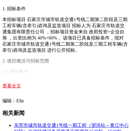
1. 招标条件
本招标项目 石家庄市城市轨道交通1号线二期第二阶段及三期
工程车辆(含牵引)咨询及监造项目 招标人为 石家庄市轨道交
通集团有限责任公司 ，招标项目资金来自 政府投资+企业自
筹 ，出资比例为 40%+60% 。该项目已具备招标条件，现对
石家庄市城市轨道交通1号线二期第二阶段及三期工程车辆(含
牵引)咨询及监造项目 进行公开招标。
2. 项目概况与招标范围
2.1 项目概况
石家庄市轨道交通1号线是线网中的东西向骨干线，线路西起
查看全文
鹿泉区上庄镇，北至正定南牛镇，全长40km，共设车站30
座。1号线分期建设，其中：一期工程为西王至洨河大道段，
编辑：Ella
于2017年6月26日建成通车试运营;二期工程向北延伸至东洋，
第一阶段洨河大道站至福泽站(含)于2019年6月26日建成通车
相关新闻
试运营，第二阶段福泽站(不含)至南牛停车场;三期工程向西延
伸至上庄镇。
东莞市城市轨道交通1号线一期工程（望洪站～黄江中心
本次项目范围为1号线二期第二阶段及1号线三期工程，其中：