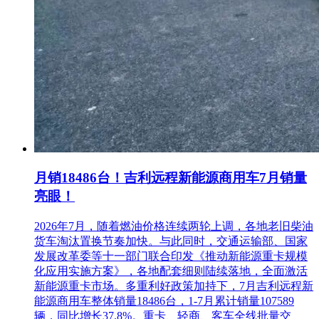
3.5 其他要求
3.5.1 投标人的法定代表人或单位负责人为同一人或者存在控
股、管理关系的不同单位，不得在本项目中同时投标。
3.5.2根据《关于在招标投标活动中对失信被执行人实施联合惩
戒的通知》法〔2016〕285号及相关文件要求，开标当日，招
标人及招标代理机构将通过“信用中国”网站
(www.creditchina.gov.cn)查询投标人是否为失信被执行人，若
投标人为失信被执行人，将否决其投标。
3.5.3投标人不得被工商行政管理机关在国家企业信用信息公示
系统中列入严重违法失信企业名单。
月销18486台！吉利远程新能源商用车7月销量
亮眼！
3.5.4 本次招标不接受联合体投标。
2026年7月，随着燃油价格连续两轮上调，各地老旧柴油
4. 招标文件的获取
货车淘汰置换节奏加快。与此同时，交通运输部、国家
4.1本项目对投标人的资格审查采用资格后审方式，资格审查
发展改革委等十一部门联合印发《推动新能源重卡规模
标准和内容详见“招标文件”，只有资格审查合格的投标人才有
化应用实施方案》，各地配套细则陆续落地，全面激活
可能被授予合同。
新能源重卡市场。多重利好政策加持下，7月吉利远程新
能源商用车整体销量18486台，1-7月累计销量107589
4.2凡有意参加投标者必须在河北省公共资源交易服务平台
辆，同比增长37.8%。重卡、轻商、客车全线批量交