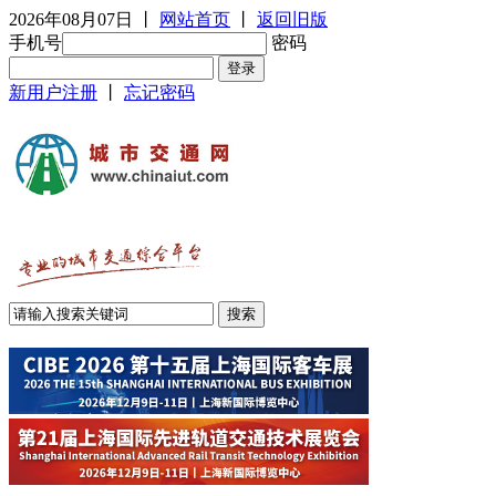
2026年08月07日
丨
网站首页
丨
返回旧版
手机号
密码
新用户注册
丨
忘记密码