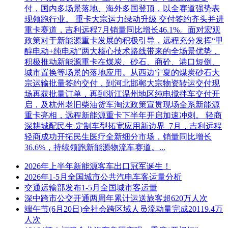
(http://ggzy.hebei.gov.cn/hbggfwpt/)注册登记、通过信息核验并
付，国内多场景落地、海外多国登顶，以全赛道强势表
办理CA数字证书(详见“河北省公共资源交易服务平台-办事指
现领跑行业。 重卡大宗运力绿动升级 交付签约齐头并进
南(http://ggzy.hebei.gov.cn/hbggfwpt/bszn/guide.html))。已在河北
重卡赛道，吉利远程7月销量同比增长46.1%。面对宏观
省公共资源交易服务平台通过信息核验的投标人可直接报名并
政策对于新能源重卡发展的积极引导，远程充分发挥“甲
购买、下载招标文件及相关资料等(如有)，已办理其他省份
醇电动+纯电动”两大核心技术路线带来的全场景优势，
CA数字证书的投标人，请查看是否可以办理CA数字证书互认
积极推动新能源重卡在煤炭、砂石、商砼、港口短倒、
(http://publicservice.hebpr.cn:8181/)。
城市置换等场景的落地应用。从西边宁夏的煤炭砂石大
宗运输批量签约交付，到河北邯郸大宗物资转运交付现
4.3凡有意参加投标者，请于2024年3月1日09:00至2024年3月7
场再获批量订单，再到浙江温州地区纯电搅拌车交付开
日17:00(北京时间，下同)前，在“河北省公共资源交易服务平
启，及杭州老旧柴油货车淘汰政策宣贯现场全系新能源
台(http://ggzy.hebei.gov.cn/hbggfwpt/)”自行填写投标信息、下载
重卡亮相，远程新能源重卡下半年开启加速冲刺。 轻商
招标文件及相关资料(如有)等。潜在投标人应及时查看、下载
深耕城配民生 定制车型拓宽应用新边界 7月，吉利远程
补遗澄清文件、修改文件及相关资料等。网上发布后即认为所
轻商成功开拓民生医疗全新细分市场，销量同比增长
有潜在投标人领取了招标文件(包括补遗澄清文件、修改文件)
36.6%，持续领跑新能源物流车赛道。...
及相关资料等，潜在投标人如未及时下载相关文件、资料，或
未获取到完整的文件、资料，导致投标被否决或不利于中标
2026年上半年新能源客车出口冠军诞生！
的，自行承担一切后果。
2026年1-5月全国城市公共汽电车客运量分析
交通运输部发布1-5月全国城市客运量
4.4 招标文件每套售价500元，招标文件售后不退(只有成功报
深中跨市公交开通两周年累计运送旅客超620万人次
名并在规定时间内购买、下载招标文件的投标人才有资格参加
端午节(6月20日)全社会跨区域人员流动量完成20119.4万
投标)。
人次