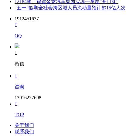
12184辆！福建金龙汽车集团实现一季度“开门红”
5. 投标文件的递交
“五一”假期全社会跨区域人员流动量预计超15亿人次
5.1投标文件递交的截止时间(投标截止时间，下同)为2024年3
1912451637
月26日9时00分，投标人应在截止时间前通过河北省公共资源

交易服务平台(http://ggzy.hebei.gov.cn/hbggfwpt/)递交电子投标
文件。
QQ
5.2 逾期送达的投标文件，电子招标投标交易平台将予以拒
收。

6. 发布公告的媒介
微信
本次招标公告同时在 河北省招标投标公共服务平台

(http://www.hebeieb.com.cn)、河北省公共资源交易服务平台
(http://ggzy.hebei.gov.cn/hbjyzx/)、交投电子招投标交易平台
咨询
(http://www.jtbidding.com)上发布。
13916277698
7. 联系方式

招标人：石家庄市轨道交通集团有限责任公司
TOP
关于我们
地址：石家庄市高新区秦岭大街116号
联系我们