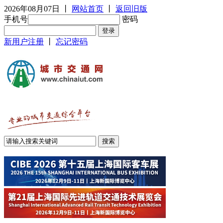
2026年08月07日
丨
网站首页
丨
返回旧版
手机号
密码
新用户注册
丨
忘记密码