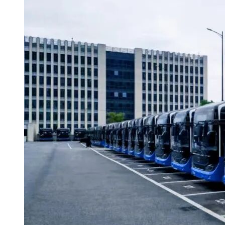
时间： 2024年03月25日 09时00分00秒 (北京时间)
地点：线上
六、公告期限
自本公告发布之日起3个工作日。
七、其他补充事宜
无
八、凡对本次采购提出询问，请按以下方式联系。
1.采购人信息
名 称：齐齐哈尔市道路水路运输事业发展中心
地 址：齐齐哈尔市龙沙区迎阳街38号
联系方式：0452-2462315
2.采购代理机构信息