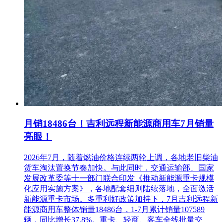
名 称：黑龙江省鼎世工程管理咨询有限公司
地 址：黑龙江省齐齐哈尔市龙沙区中汇城商贸广场A10栋011
室
联系方式：0452-2555668
3.项目联系方式
项目联系人：黑龙江省鼎世工程管理咨询有限公司
电 话：0452-2555668
月销18486台！吉利远程新能源商用车7月销量
黑龙江省鼎世工程管理咨询有限公司
亮眼！
2024年03月14日
2026年7月，随着燃油价格连续两轮上调，各地老旧柴油
货车淘汰置换节奏加快。与此同时，交通运输部、国家
发展改革委等十一部门联合印发《推动新能源重卡规模
化应用实施方案》，各地配套细则陆续落地，全面激活
新能源重卡市场。多重利好政策加持下，7月吉利远程新
能源商用车整体销量18486台，1-7月累计销量107589
辆，同比增长37.8%。重卡、轻商、客车全线批量交