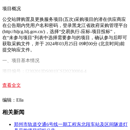
项目概况
公交站牌购置及更换服务项目(五次)采购项目的潜在供应商应
在公告期内凭用户名和密码，登录黑龙江省政府采购管理平台
(http://hljcg.hlj.gov.cn/)，选择“交易执行-应标-项目投标”，
在“未参与项目”列表中选择需要参与的项目，确认参与后即可
获取采购文件，并于 2024年03月25日 09时00分 (北京时间)前
提交响应文件。
一、项目基本情况
项目编号：[230201]DS001[CS]20230004-4
项目名称：公交站牌购置及更换服务项目(五次)
查看全文
采购方式：竞争性磋商
编辑：Ella
预算金额：988,400.00元
相关新闻
采购需求：
郑州市轨道交通6号线一期工程东北段车站及区间隧道灯
合同包1(公交站牌购置及更换服务项目):