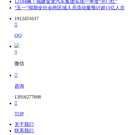
12184辆！福建金龙汽车集团实现一季度“开门红”
“五一”假期全社会跨区域人员流动量预计超15亿人次
1912451637

QQ

微信

咨询
13916277698

TOP
关于我们
联系我们