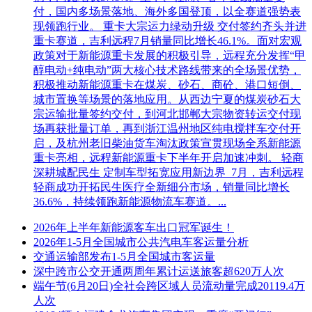
付，国内多场景落地、海外多国登顶，以全赛道强势表
现领跑行业。 重卡大宗运力绿动升级 交付签约齐头并进
重卡赛道，吉利远程7月销量同比增长46.1%。面对宏观
政策对于新能源重卡发展的积极引导，远程充分发挥“甲
醇电动+纯电动”两大核心技术路线带来的全场景优势，
积极推动新能源重卡在煤炭、砂石、商砼、港口短倒、
城市置换等场景的落地应用。从西边宁夏的煤炭砂石大
宗运输批量签约交付，到河北邯郸大宗物资转运交付现
场再获批量订单，再到浙江温州地区纯电搅拌车交付开
启，及杭州老旧柴油货车淘汰政策宣贯现场全系新能源
重卡亮相，远程新能源重卡下半年开启加速冲刺。 轻商
深耕城配民生 定制车型拓宽应用新边界 7月，吉利远程
轻商成功开拓民生医疗全新细分市场，销量同比增长
36.6%，持续领跑新能源物流车赛道。...
2026年上半年新能源客车出口冠军诞生！
2026年1-5月全国城市公共汽电车客运量分析
交通运输部发布1-5月全国城市客运量
深中跨市公交开通两周年累计运送旅客超620万人次
端午节(6月20日)全社会跨区域人员流动量完成20119.4万
人次