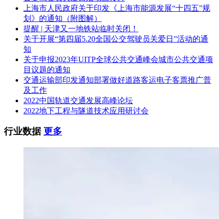
采购包整体专门面向中小企业
上海市人民政府关于印发《上海市能源发展“十四五”规
划》的通知（附图解）
三、获取采购文件
提醒 | 天津又一地铁站临时关闭！
关于开展“第四届5.20全国公交驾驶员关爱日”活动的通
时间： 2024年03月14日 至 2024年03月21日 ，每天上午
知
00:00:00 至 12:00:00 ，下午 12:00:00 至 23:59:59 (北京时间,法
关于申报2023年UITP全球公共交通峰会城市公共交通项
定节假日除外)
目议题的通知
交通运输部印发通知部署做好道路客运电子客票推广普
地点：公告期内凭用户名和密码，登录黑龙江省政府采购管理
及工作
平台(http://hljcg.hlj.gov.cn/)，选择“交易执行-应标-项目投标”，
2022中国轨道交通发展高峰论坛
在“未参与项目”列表中选择需要参与的项目，确认参与后即可
2022地下工程与隧道技术应用研讨会
方式：在线获取
行业数据
更多
售价： 免费获取
四、响应文件提交
截止时间： 2024年03月25日 09时00分00秒 (北京时间)
地点：线上
五、开启