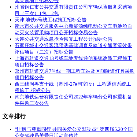
具采购项目招标公告
合同包预算金额：988,400.00元
州省铜仁市公共交通有限责任公司车辆保险服务采购项
目（三次）1包、2包
品目
数量
天津|地铁6号线工程施工招标公告
品目名称
采购标的
衡水市公共交通服务中心新能源纯电动公交车电池舱自
号
位
动灭火装置采购项目公开招标交易公告
购置及更换市区353处
大连公共交通应急抢险恢复工程公开招标公告
1-1
汽车站服务
立式公交站牌和公交
1(
石家庄城市交通客流预测基础调查及轨道交通客流效果
评估项目（二次）招标公告
线路图。
上海市轨道交通13号线车地无线通信系统改造工程施工
项目招标公告
本合同包不接受联合体投标
郑州市轨道交通7号线一期工程车站及区间隧道灯具采购
合同履行期限：合同签订后30个日历日内完成供货及安装
项目招标公告
西三线闽粤支干线（潮州-27#阀室段）工程通信系统工
二、申请人的资格要求：
程施工-招标公告
南京地铁运营有限责任公司2022年车辆分公司起重机备
1.满足《中华人民共和国政府采购法》第二十二条规定;
件采购二次公告
2.落实政府采购政策需满足的资格要求：
文章排行
合同包1(公交站牌购置及更换服务项目)落实政府采购政策需
满足的资格要求如下:
“理解与尊重同行 共同关爱公交驾驶员” 第四届5.20全国
公交驾驶员关爱日活动宣传片