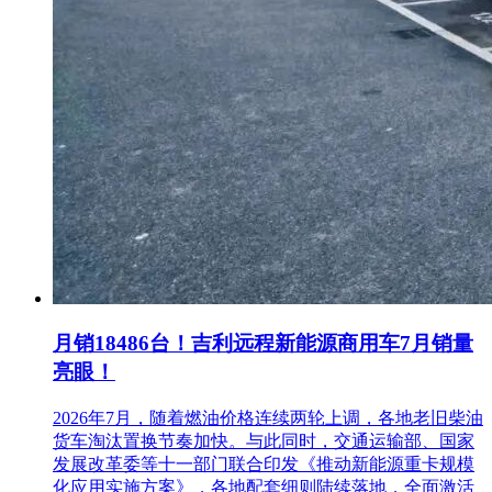
联系方式：杜贵明 0318-2033168
2.采购代理机构信息
名 称：河北润和工程项目管理有限公司
地 址：河北省衡水市桃城区育才街御景城6号楼1单元2501室
联系方式：刘玲 0318-5209295
3.项目联系方式
项目联系人：刘玲
电 话：0318-5209295
月销18486台！吉利远程新能源商用车7月销量
亮眼！
2026年7月，随着燃油价格连续两轮上调，各地老旧柴油
货车淘汰置换节奏加快。与此同时，交通运输部、国家
发展改革委等十一部门联合印发《推动新能源重卡规模
化应用实施方案》，各地配套细则陆续落地，全面激活