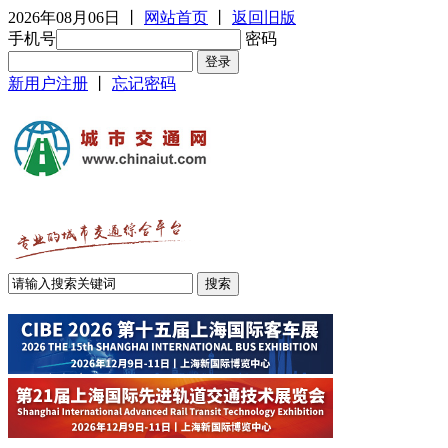
2026年08月06日
丨
网站首页
丨
返回旧版
手机号
密码
新用户注册
丨
忘记密码