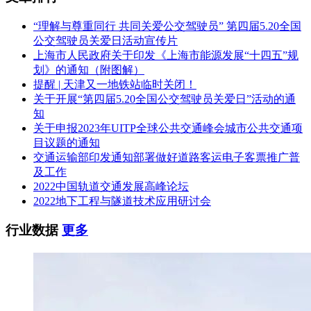
四、提交投标文件截止时间、开标时间和地点
“理解与尊重同行 共同关爱公交驾驶员” 第四届5.20全国
2024年04月15日14时00分(北京时间)
公交驾驶员关爱日活动宣传片
地点：衡水市公共资源交易中心第六开标室、衡水市公共资源
上海市人民政府关于印发《上海市能源发展“十四五”规
交易信息平台网站(http://hsggzy.hengshui.gov.cn/)
划》的通知（附图解）
提醒 | 天津又一地铁站临时关闭！
五、公告期限
关于开展“第四届5.20全国公交驾驶员关爱日”活动的通
知
自本公告发布之日起5个工作日。
关于申报2023年UITP全球公共交通峰会城市公共交通项
目议题的通知
六、其他补充事宜
交通运输部印发通知部署做好道路客运电子客票推广普
及工作
1.本项目采用“双盲”评标方式，投标文件应分开编制商务标和
2022中国轨道交通发展高峰论坛
技术标，技术标以“暗标”方式编制及评审，即投标人在编制投
2022地下工程与隧道技术应用研讨会
标文件技术标时不得出现与投标人相关的词句、语言或者任何
标识、暗示，评标委员会依照招标文件的规定对投标文件技术
行业数据
更多
标部分进行评审。2.投标人通过登录衡水市公共资源交易信息
平台网站(http://hsggzy.hengshui.gov.cn/)，选择“市场主体登
录”后自行下载招标文件。尚未完成市场主体网上注册的供应
商，请登录衡水市公共资源交易信息平台网站及时进行网上注
册，注册信息填写完整后，按市场主体注册核验流程要求，完
成注册登记、资料验审，采取网上在线验审方式，注册验审服