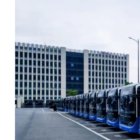
务电话：0318-6991060。外地供应商可就近选择河北省内任意
城市公共资源交易平台进行注册资料验审。3.电子投标文件制
作及开标解密需使用CA数字证书及电子签章，CA签证实行网
上在线办理，河北CA在线办理网址：
http://www.hebca.com/ggzyhs.html，联系电话：4007073355。4.
投标方式：本项目实行远程不见面投标及开标解密，投标人无
需到现场。请投标人在投标截止之前及时上传投标文件电子
版，并及时解密投标文件，解密步骤详见《衡水市公共资源交
易平台电子投标文件远程解密指南》，技术支持电话0318-
6991059，400电话：400-998-0000，请各投标人确保授权委托
人在开标评标期间通讯畅通。因投标人自身原因，出现未能在
有效时间内获取、递交文件等问题而造成的后果，由投标人自
行承担。5.本公告发布媒体：中国河北省政府采购网、衡水市
公共资源交易信息平台。
七、对本次招标提出询问，请按以下方式联系。
1.采购人信息
名 称：衡水市公共交通服务中心
地 址：衡水市常庄东路