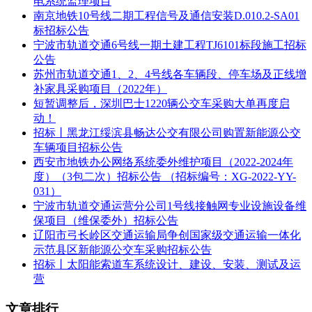
电系统监理项目
南京地铁10号线二期工程信号及通信安装D.010.2-SA01
二、申请人的资格要求：
标招标公告
宁波市轨道交通6号线一期土建工程TJ6101标段施工招标
1.满足《中华人民共和国政府采购法》第二十二条规定;
公告
苏州市轨道交通1、2、4号线各车辆段、停车场及正线增
2.落实政府采购政策需满足的资格要求：该项目为专门面向小
补家具采购项目（2022年）
微企业采购的项目，政府采购促进中小企业发展管理办法、残
短暂调整后，深圳巴士1220辆公交车采购大单再度启
疾人福利性单位、监狱企业优惠政策;
动！
3.本项目的特定资格要求：无。
招标丨黑龙江绥滨县畅达公交有限公司购置新能源公交
车辆项目招标公告
三、获取招标文件
西安市地铁办公网络系统委外维护项目（2022-2024年
度）（3包二次）招标公告 （招标编号：XG-2022-YY-
时间：2024年03月19日至 2024年03月25日，每天上午09:00至
031）
12:00，下午12:00至17:00(北京时间，法定节假日除外)
宁波市轨道交通运营分公司1号线接触网专业设施设备维
保项目（维保委外）招标公告
地点：衡水市公共资源交易信息平台网站
辽阳市弓长岭区交通运输局争创国家级交通运输一体化
(http://hsggzy.hengshui.gov.cn/)下载
示范县区新能源公交车采购招标公告
方式：其他
招标丨太阳能索道车系统设计、建设、安装、测试及运
营
售价：0元
文章排行