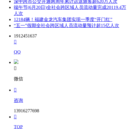
深中跨市公交开通两周年累计运送旅客超620万人次
端午节(6月20日)全社会跨区域人员流动量完成20119.4万
人次
12184辆！福建金龙汽车集团实现一季度“开门红”
“五一”假期全社会跨区域人员流动量预计超15亿人次
1912451637

QQ

微信

咨询
13916277698

TOP