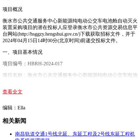
项目概况
衡水市公共交通服务中心新能源纯电动公交车电池舱自动灭火
装置采购项目的潜在投标人应登录衡水市公共资源交易信息平
台网站(http://hsggzy.hengshui.gov.cn/)下载获取招标文件，并于
2024年04月15日14时00分(北京时间)前递交投标文件。
一、项目基本情况
项目编号：HBRH-2024-017
项目名称：衡水市公共交通服务中心新能源纯电动公交车电池
舱自动灭火装置采购项目
查看全文
预算金额：900000.00元
最高限价：900000.00元
编辑：Ella
采购需求：新能源纯电动公交车电池舱自动灭火装置采购
相关新闻
合同履行期限：30日内安装在指定公交车内
南昌轨道交通1号线北延、东延工程及2号线东延工程机
本项目(是/否)接受联合体投标：否