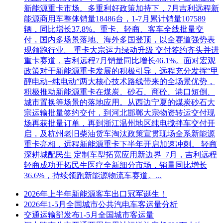
新能源重卡市场。多重利好政策加持下，7月吉利远程新
能源商用车整体销量18486台，1-7月累计销量107589
辆，同比增长37.8%。重卡、轻商、客车全线批量交
付，国内多场景落地、海外多国登顶，以全赛道强势表
现领跑行业。 重卡大宗运力绿动升级 交付签约齐头并进
重卡赛道，吉利远程7月销量同比增长46.1%。面对宏观
政策对于新能源重卡发展的积极引导，远程充分发挥“甲
醇电动+纯电动”两大核心技术路线带来的全场景优势，
积极推动新能源重卡在煤炭、砂石、商砼、港口短倒、
城市置换等场景的落地应用。从西边宁夏的煤炭砂石大
宗运输批量签约交付，到河北邯郸大宗物资转运交付现
场再获批量订单，再到浙江温州地区纯电搅拌车交付开
启，及杭州老旧柴油货车淘汰政策宣贯现场全系新能源
重卡亮相，远程新能源重卡下半年开启加速冲刺。 轻商
深耕城配民生 定制车型拓宽应用新边界 7月，吉利远程
轻商成功开拓民生医疗全新细分市场，销量同比增长
36.6%，持续领跑新能源物流车赛道。...
2026年上半年新能源客车出口冠军诞生！
2026年1-5月全国城市公共汽电车客运量分析
交通运输部发布1-5月全国城市客运量