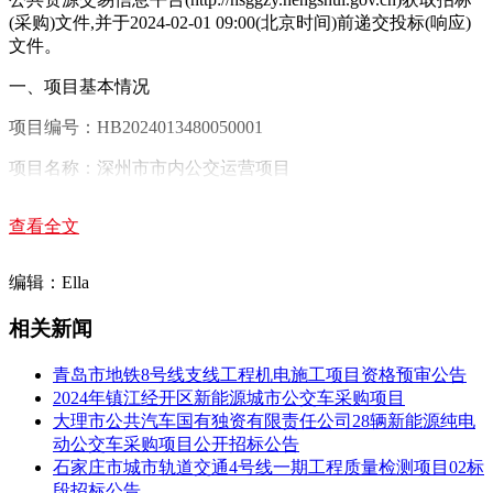
(采购)文件,并于2024-02-01 09:00(北京时间)前递交投标(响应)
文件。
一、项目基本情况
项目编号：HB2024013480050001
项目名称：深州市市内公交运营项目
招标方式：公开招标
查看全文
预算金额：10200000
编辑：Ella
最高限价：10200000
相关新闻
采购需求：引进新能源纯电动公交车20部，为深州市市内公交
提供运营服务，具体内容详见招标文件。
青岛市地铁8号线支线工程机电施工项目资格预审公告
合同履行期限：三年
2024年镇江经开区新能源城市公交车采购项目
大理市公共汽车国有独资有限责任公司28辆新能源纯电
本项目不接受联合体投标
动公交车采购项目公开招标公告
石家庄市城市轨道交通4号线一期工程质量检测项目02标
二、申请人资格要求
段招标公告