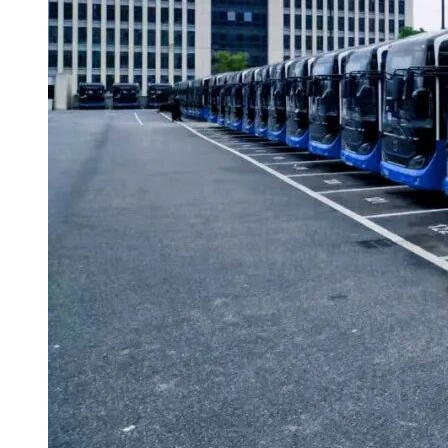
址：http://www.hebca.com/ggzyhs.html，联系电话：
4007073355。 4.潜在投标人如对招标文件有疑问或异议的，可
以在规定时间内通过“衡水市公共资源交易信息平台
(http://hsggzy.hengshui.gov.cn/)”选择投标人登录提出。若投标人
在使用衡水市公共资源交易信息平台的过程中遇到任何操作性
问题，可咨询技术支持电话0318-6991059，400电话：400-998-
0000 招标代理机构联系电话：1 5 1 3 1 8 1 9 2 8 9
七、对本次招标提出询问，请按以下方式联系
1.采购人信息
名称：深州市交通局运输管理站
地址：深州市长江西路45号
联系方式：0318-3312176
2.采购代理机构信息
名称：衡水意诚工程项目管理有限公司
地址：河北省衡水市深州市深州镇工业城纬二路