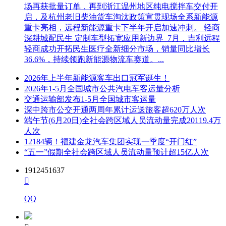
场再获批量订单，再到浙江温州地区纯电搅拌车交付开
启，及杭州老旧柴油货车淘汰政策宣贯现场全系新能源
重卡亮相，远程新能源重卡下半年开启加速冲刺。 轻商
深耕城配民生 定制车型拓宽应用新边界 7月，吉利远程
轻商成功开拓民生医疗全新细分市场，销量同比增长
36.6%，持续领跑新能源物流车赛道。...
2026年上半年新能源客车出口冠军诞生！
2026年1-5月全国城市公共汽电车客运量分析
交通运输部发布1-5月全国城市客运量
深中跨市公交开通两周年累计运送旅客超620万人次
端午节(6月20日)全社会跨区域人员流动量完成20119.4万
人次
12184辆！福建金龙汽车集团实现一季度“开门红”
“五一”假期全社会跨区域人员流动量预计超15亿人次
1912451637

QQ