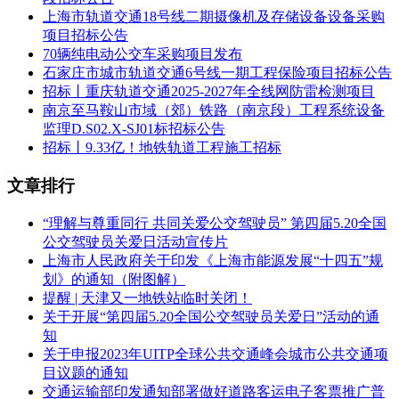
上海市轨道交通18号线二期摄像机及存储设备设备采购
1、满足《中华人民共和国政府采购法》第二十二条规定;
项目招标公告
2、落实政府采购政策需满足的资格要求：
70辆纯电动公交车采购项目发布
石家庄市城市轨道交通6号线一期工程保险项目招标公告
本项目专门面向中小企业采购
招标丨重庆轨道交通2025-2027年全线网防雷检测项目
南京至马鞍山市域（郊）铁路（南京段）工程系统设备
3、本项目的特定资格要求：
监理D.S02.X-SJ01标招标公告
招标丨9.33亿！地铁轨道工程施工招标
无
三、获取招标文件
文章排行
时间:2024-01-12至2024-01-18， 9:00-11:00-14;00-17:00(北京时
“理解与尊重同行 共同关爱公交驾驶员” 第四届5.20全国
间，法定节假日除外。)
公交驾驶员关爱日活动宣传片
上海市人民政府关于印发《上海市能源发展“十四五”规
地点： 衡水市公共资源交易信息平台
划》的通知（附图解）
(http://hsggzy.hengshui.gov.cn)
提醒 | 天津又一地铁站临时关闭！
关于开展“第四届5.20全国公交驾驶员关爱日”活动的通
方式：其它
知
售价：0
关于申报2023年UITP全球公共交通峰会城市公共交通项
目议题的通知
四、提交投标文件截止时间、开标时间和地点
交通运输部印发通知部署做好道路客运电子客票推广普