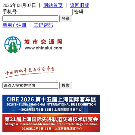
2026年08月07日
丨
网站首页
丨
返回旧版
手机号
密码
新用户注册
丨
忘记密码