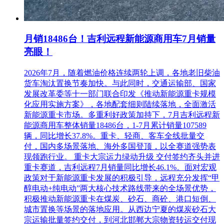
联系方式：0318-3312176
3.项目联系方式
月销18486台！吉利远程新能源商用车7月销量
项目联系人：王笛
亮眼！
电话：0318-3312176
2026年7月，随着燃油价格连续两轮上调，各地老旧柴油
货车淘汰置换节奏加快。与此同时，交通运输部、国家
发展改革委等十一部门联合印发《推动新能源重卡规模
化应用实施方案》，各地配套细则陆续落地，全面激活
新能源重卡市场。多重利好政策加持下，7月吉利远程新
能源商用车整体销量18486台，1-7月累计销量107589
辆，同比增长37.8%。重卡、轻商、客车全线批量交
付，国内多场景落地、海外多国登顶，以全赛道强势表
现领跑行业。 重卡大宗运力绿动升级 交付签约齐头并进
重卡赛道，吉利远程7月销量同比增长46.1%。面对宏观
政策对于新能源重卡发展的积极引导，远程充分发挥“甲
醇电动+纯电动”两大核心技术路线带来的全场景优势，
积极推动新能源重卡在煤炭、砂石、商砼、港口短倒、
城市置换等场景的落地应用。从西边宁夏的煤炭砂石大
宗运输批量签约交付，到河北邯郸大宗物资转运交付现