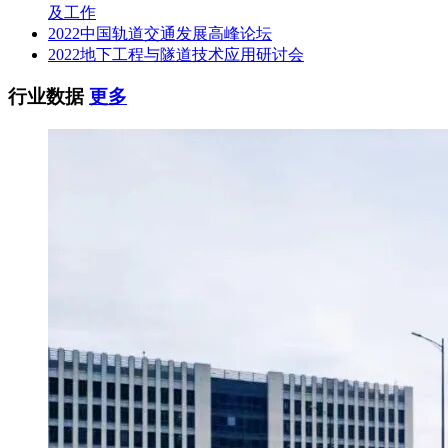
及工作
2024-02-01 09:00(北京时间)
2022中国轨道交通发展高峰论坛
2022地下工程与隧道技术应用研讨会
地点：深州市公共资源交易中心四楼开标室，投标人统一网上
开标。
行业数据
更多
五、公告期限
自本公告发布之日起5个工作日
六、其他补充事宜
1.本项目采用“双盲”评标方式，即投标文件的商务标、技术标
分开制作，技术标以“暗标”方式提交，评审委员会按要求对技
术标采取暗标方式评审。 2.投标人须在衡水市公共资源交易信
息平台(http://hsggzy.hengshui.gov.cn)完成市场主体网上注册。
尚未完成市场主体网上注册的投标单位，请登录衡水市公共资
源交易信息平台(http://hsggzy.hengshui.gov.cn)及时进行网上注
册，注册信息填写完整后，按网站“衡水市公共资源交易中心
关于市场主体登记注册的通知”要求，持所需的各项材料就近
选择河北省内任意公共资源交易平台完成注册登记、资料验
审。 3.电子投标文件制作及开标解密需使用CA 数字证书及电
子签章，CA 签证实行网上在线办理，河北CA在线办理网