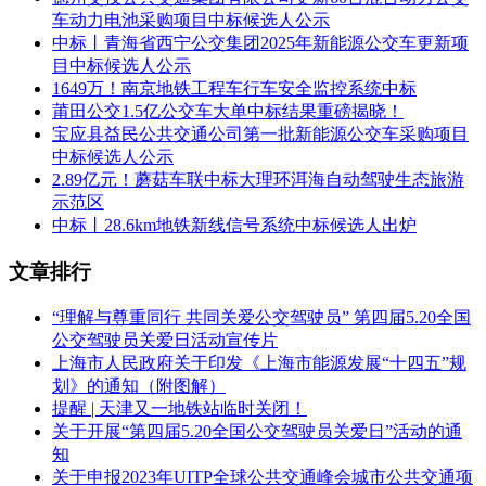
车动力电池采购项目中标候选人公示
2.采购代理机构名称：浙江益诚工程咨询有限公司
中标丨青海省西宁公交集团2025年新能源公交车更新项
采购代理机构地址：新昌县七星街道大道西路456号-267(新经
目中标候选人公示
济产业园一楼)
1649万！南京地铁工程车行车安全监控系统中标
莆田公交1.5亿公交车大单中标结果重磅揭晓！
采购代理机构联系人：吕女士
宝应县益民公共交通公司第一批新能源公交车采购项目
中标候选人公示
采购代理机构联系电话：13454596728
2.89亿元！蘑菇车联中标大理环洱海自动驾驶生态旅游
示范区
新昌县盛通商贸有限公司
中标丨28.6km地铁新线信号系统中标候选人出炉
2024年8月7日
文章排行
“理解与尊重同行 共同关爱公交驾驶员” 第四届5.20全国
公交驾驶员关爱日活动宣传片
上海市人民政府关于印发《上海市能源发展“十四五”规
划》的通知（附图解）
提醒 | 天津又一地铁站临时关闭！
关于开展“第四届5.20全国公交驾驶员关爱日”活动的通
知
关于申报2023年UITP全球公共交通峰会城市公共交通项