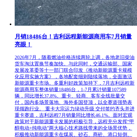
月销18486台！吉利远程新能源商用车7月销量
亮眼！
2026年7月，随着燃油价格连续两轮上调，各地老旧柴油
货车淘汰置换节奏加快。与此同时，交通运输部、国家
发展改革委等十一部门联合印发《推动新能源重卡规模
化应用实施方案》，各地配套细则陆续落地，全面激活
新能源重卡市场。多重利好政策加持下，7月吉利远程新
能源商用车整体销量18486台，1-7月累计销量107589
辆，同比增长37.8%。重卡、轻商、客车全线批量交
付，国内多场景落地、海外多国登顶，以全赛道强势表
现领跑行业。 重卡大宗运力绿动升级 交付签约齐头并进
重卡赛道，吉利远程7月销量同比增长46.1%。面对宏观
政策对于新能源重卡发展的积极引导，远程充分发挥“甲
醇电动+纯电动”两大核心技术路线带来的全场景优势，
积极推动新能源重卡在煤炭、砂石、商砼、港口短倒、