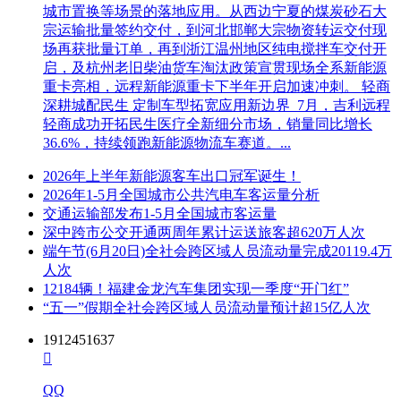
城市置换等场景的落地应用。从西边宁夏的煤炭砂石大
宗运输批量签约交付，到河北邯郸大宗物资转运交付现
场再获批量订单，再到浙江温州地区纯电搅拌车交付开
启，及杭州老旧柴油货车淘汰政策宣贯现场全系新能源
重卡亮相，远程新能源重卡下半年开启加速冲刺。 轻商
深耕城配民生 定制车型拓宽应用新边界 7月，吉利远程
轻商成功开拓民生医疗全新细分市场，销量同比增长
36.6%，持续领跑新能源物流车赛道。...
2026年上半年新能源客车出口冠军诞生！
2026年1-5月全国城市公共汽电车客运量分析
交通运输部发布1-5月全国城市客运量
深中跨市公交开通两周年累计运送旅客超620万人次
端午节(6月20日)全社会跨区域人员流动量完成20119.4万
人次
12184辆！福建金龙汽车集团实现一季度“开门红”
“五一”假期全社会跨区域人员流动量预计超15亿人次
1912451637

QQ