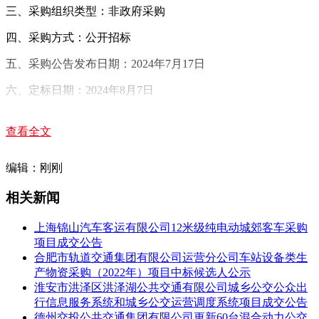
三、采购组织类型：非政府采购
四、采购方式：公开招标
五、采购公告发布日期：2024年7月17日
六、定标日期：2024年8月7日
七、中标结果：新昌交投公交有限公司2024年公交车采购项
目，确定：标项一中标人为安徽安凯汽车股份有限公司，中标
查看全文
价338000元/辆;标项二中标人为安徽安凯汽车股份有限公司，
中标价628000元/辆;标项三中标人为厦门金龙旅行车有限公
编辑：刚刚
司，中标价748000元/辆。
相关新闻
八、联系方式
上海锦山汽车客运有限公司12米级纯电动城郊客车采购
1.采购方名称：新昌县盛通商贸有限公司
项目成交公告
采购方地址：新昌县七星街道龙山村大坪岗1号
合肥市轨道交通集团有限公司运营分公司车站设备类生
产物资采购（2022年）项目中标候选人公示
采购单位联系人：潘先生
淮安市洪泽区洪泽湖公共交通有限公司城乡公交公众出
行信息服务系统和城乡公交运营调度系统项目成交公告
采购单位联系电话：13967590280
德州交投公共交通集团有限公司更新60台混合动力公交