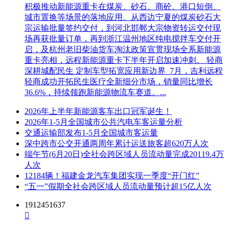
积极推动新能源重卡在煤炭、砂石、商砼、港口短倒、
城市置换等场景的落地应用。从西边宁夏的煤炭砂石大
宗运输批量签约交付，到河北邯郸大宗物资转运交付现
场再获批量订单，再到浙江温州地区纯电搅拌车交付开
启，及杭州老旧柴油货车淘汰政策宣贯现场全系新能源
重卡亮相，远程新能源重卡下半年开启加速冲刺。 轻商
深耕城配民生 定制车型拓宽应用新边界 7月，吉利远程
轻商成功开拓民生医疗全新细分市场，销量同比增长
36.6%，持续领跑新能源物流车赛道。...
2026年上半年新能源客车出口冠军诞生！
2026年1-5月全国城市公共汽电车客运量分析
交通运输部发布1-5月全国城市客运量
深中跨市公交开通两周年累计运送旅客超620万人次
端午节(6月20日)全社会跨区域人员流动量完成20119.4万
人次
12184辆！福建金龙汽车集团实现一季度“开门红”
“五一”假期全社会跨区域人员流动量预计超15亿人次
1912451637
