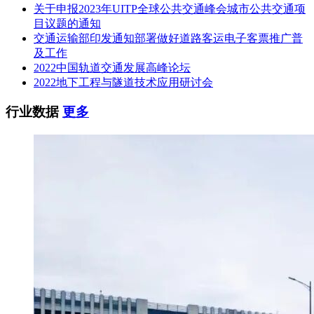
关于申报2023年UITP全球公共交通峰会城市公共交通项
七、公告期限
目议题的通知
交通运输部印发通知部署做好道路客运电子客票推广普
自本公告发布之日起1个工作日。
及工作
2022中国轨道交通发展高峰论坛
八、其他补充事宜
2022地下工程与隧道技术应用研讨会
中标供应商的评审总得分：A包：96.70分;B包：97.00分
行业数据
更多
中标供应商的评审报价：A包：6420000.00元;B包：
2996000.00元
九、凡对本次公告内容提出询问，请按以下方式联系。
1.采购人信息
名称：石台公共交通有限公司
地址：石台公共交通有限公司
联系方式：0566-2127205
2.采购代理机构信息