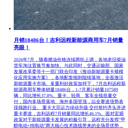
月销18486台！吉利远程新能源商用车7月销量
亮眼！
2026年7月，随着燃油价格连续两轮上调，各地老旧柴油
货车淘汰置换节奏加快。与此同时，交通运输部、国家
发展改革委等十一部门联合印发《推动新能源重卡规模
化应用实施方案》，各地配套细则陆续落地，全面激活
新能源重卡市场。多重利好政策加持下，7月吉利远程新
能源商用车整体销量18486台，1-7月累计销量107589
辆，同比增长37.8%。重卡、轻商、客车全线批量交
付，国内多场景落地、海外多国登顶，以全赛道强势表
现领跑行业。 重卡大宗运力绿动升级 交付签约齐头并进
重卡赛道，吉利远程7月销量同比增长46.1%。面对宏观
政策对于新能源重卡发展的积极引导，远程充分发挥“甲
醇电动+纯电动”两大核心技术路线带来的全场景优势，