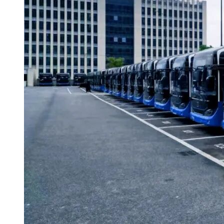
名称：池州建投工程咨询有限公司
地址：安徽省池州市贵池区九华山大道 389 号益瑞楼2楼
联系方式：13045534195
3.项目联系方式
项目联系人：陈浩
电话：13045534195
十、附件
1.采购文件PDF版
2.其他附件
3.成交标的承诺函
4.中标结果公告PDF版
5.中标供应商评审情况表