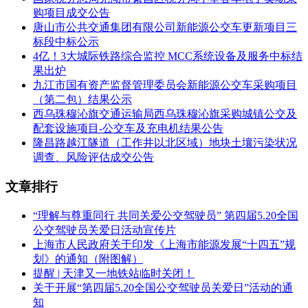
购项目成交公告
路造型纯电动公交车
唐山市公共交通集团有限公司新能源公交车更新项目三
标段中标公示
品牌：
A
包：安凯牌
；
B包：中通
4亿！3大城际铁路综合监控 MCC系统设备及服务中标结
果出炉
规格型号：
A包：HFF6600G6EV23；B包：
九江市国有资产监督管理委员会新能源公交车采购项目
LCK6829EVGA2
（第二包）结果公示
西乌珠穆沁旗交通运输局西乌珠穆沁旗采购城镇公交及
数量：
A包：10台
；
B包：
4辆
配套设施项目-公交车及充电机结果公告
隆昌路越江隧道（工作井以北区域）地块土壤污染状况
调查、风险评估成交公告
单价：
A包：642000.00
元；
B包：749000.00 元
文章排行
五、评审专家名单：
“理解与尊重同行 共同关爱公交驾驶员” 第四届5.20全国
余俊、杨根莲、刘影、戴昌树、陈晓
公交驾驶员关爱日活动宣传片
上海市人民政府关于印发《上海市能源发展“十四五”规
六、代理服务收费标准及金额：
划》的通知（附图解）
提醒 | 天津又一地铁站临时关闭！
1、收费标准：按照招标文件规定的标准收取;
关于开展“第四届5.20全国公交驾驶员关爱日”活动的通
2、金额：A包：70360.00元;B包：36956.00元
知