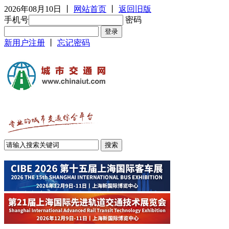
2026年08月10日
丨
网站首页
丨
返回旧版
手机号
密码
新用户注册
丨
忘记密码