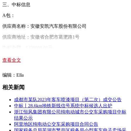
三、中标信息
A包：
供应商名称：安徽安凯汽车股份有限公司
供应商地址：安徽省合肥市葛淝路1号
中标金额：6420000.00元
B包：
查看全文
供应商名称：中通客车股份有限公司
编辑：Ella
供应商地址：聊城市经济开发区黄河路261号
相关新闻
中标金额：2996000.00元
成都市某队2023年客车喷漆项目（第二次）成交公告
四、主要标的信息
中标丨28.6km地铁新线信号系统中标候选人出炉
浙江恒风集团有限公司纯电动城市公交车采购项目中标
货物
类
结果公示
名称：
A包：石台公交6米级有站立区普通版纯电
阿里地区纯电动公交车采购项目合同公告
动公交车;B包：石台公交8米级36座无站立区、公
国家税务总局芜湖市繁昌区税务局小型客车电子卖场采