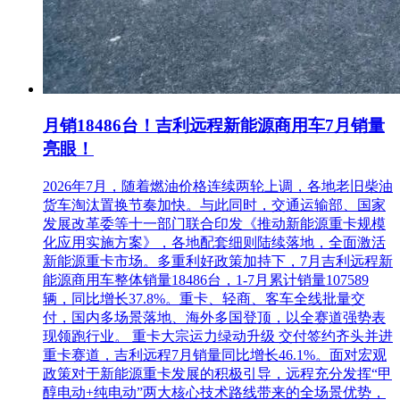
相关推荐：
轨道交通展展位预订
轨道交通展免费报名参观
月销18486台！吉利远程新能源商用车7月销量
亮眼！
2026年7月，随着燃油价格连续两轮上调，各地老旧柴油
货车淘汰置换节奏加快。与此同时，交通运输部、国家
发展改革委等十一部门联合印发《推动新能源重卡规模
化应用实施方案》，各地配套细则陆续落地，全面激活
新能源重卡市场。多重利好政策加持下，7月吉利远程新
能源商用车整体销量18486台，1-7月累计销量107589
辆，同比增长37.8%。重卡、轻商、客车全线批量交
付，国内多场景落地、海外多国登顶，以全赛道强势表
现领跑行业。 重卡大宗运力绿动升级 交付签约齐头并进
重卡赛道，吉利远程7月销量同比增长46.1%。面对宏观
政策对于新能源重卡发展的积极引导，远程充分发挥“甲
醇电动+纯电动”两大核心技术路线带来的全场景优势，