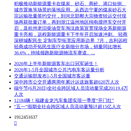
积极推动新能源重卡在煤炭、砂石、商砼、港口短倒、
城市置换等场景的落地应用。从西边宁夏的煤炭砂石大
宗运输批量签约交付，到河北邯郸大宗物资转运交付现
场再获批量订单，再到浙江温州地区纯电搅拌车交付开
启，及杭州老旧柴油货车淘汰政策宣贯现场全系新能源
重卡亮相，远程新能源重卡下半年开启加速冲刺。 轻商
深耕城配民生 定制车型拓宽应用新边界 7月，吉利远程
轻商成功开拓民生医疗全新细分市场，销量同比增长
36.6%，持续领跑新能源物流车赛道。...
2026年上半年新能源客车出口冠军诞生！
2026年1-5月全国城市公共汽电车客运量分析
交通运输部发布1-5月全国城市客运量
深中跨市公交开通两周年累计运送旅客超620万人次
端午节(6月20日)全社会跨区域人员流动量完成20119.4万
人次
12184辆！福建金龙汽车集团实现一季度“开门红”
“五一”假期全社会跨区域人员流动量预计超15亿人次
1912451637
