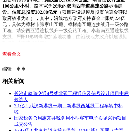
100公里/小时
、路基宽为26米的
双向四车道高速公路
标准建
设。
估算总投资302.88亿元
（项目建设规模及投资估算金额以
政府核准为准），其中，沿线地方政府支持资金上限约2.4亿
元，具体为樟树市张家山互通、樟树南互通连接线升一级公路
工程、靖安西互通连接线升一级公路工程、奉新南互通连接线
支线、
严阳U形转弯
增加落地功能，由沿线地方政府以建设期
投资补助方式予以支付。
查看全文
编辑：卓卓
新干至兴国高速
公路新建工程
相关新闻
起于吉安市新干县大洋洲镇邓家陂村附近，途经吉安市、新干
县、峡江、吉水、永丰4县、吉安市青原区和赣州市兴国县，
长沙市轨道交通4号线北延工程通信及信号设计项目中标
终点在兴国县城岗镇接宁兴高速，
路线全长172.927公里
。项
候选人
目拟按
设计速度100公里/小时
、路基宽为26米的
双向四车道高
7.1亿！武汉新港线一期、新港线西延线工程车辆中标
速公路
标准建设。
估算总投资215.65亿元
（项目建设规模及投
啦！
资估算金额以政府核准为准），其中，沿线地方政府支持资金
国家税务总局惠东县税务局小型客车电子卖场采购项目
上限约1.3亿元，具体为新干东互通连接线升一级公路工程、
成交公告
永丰西互通连接线升一级公路工程，由沿线地方政府以建设期
16.42亿！北京轨道交通28号线（CBD线）车辆（含牵