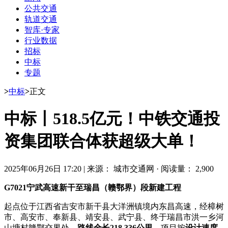
公共交通
轨道交通
智库·专家
行业数据
招标
中标
专题
>
中标
>
正文
中标丨518.5亿元！中铁交通投
资集团联合体获超级大单！
2025年06月26日 17:20
|
来源： 城市交通网
·
阅读量： 2,900
G7021
宁武高速
新干至瑞昌（赣鄂界）段新建工程
起点位于江西省吉安市新干县大洋洲镇境内东昌高速，经樟树
市、高安市、奉新县、靖安县、武宁县、终于瑞昌市洪一乡河
山塘村赣鄂交界处，
路线全长218.336公里
。项目按
设计速度