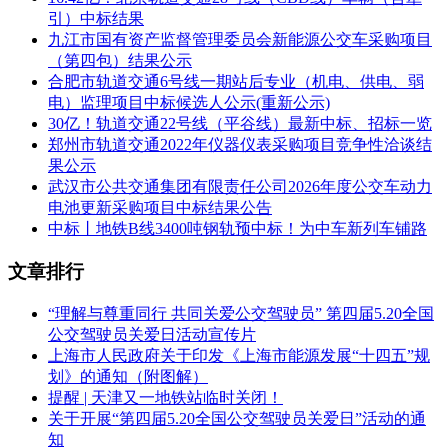
投资补助方式予以支持。
引）中标结果
九江市国有资产监督管理委员会新能源公交车采购项目
中标详情：
（第四包）结果公示
合肥市轨道交通6号线一期站后专业（机电、供电、弱
第一名：
电）监理项目中标候选人公示(重新公示)
中铁交通投资集团有限公司（联合体牵头人）
30亿！轨道交通22号线（平谷线）最新中标、招标一览
郑州市轨道交通2022年仪器仪表采购项目竞争性洽谈结
中铁一局集团有限公司
果公示
武汉市公共交通集团有限责任公司2026年度公交车动力
中铁二局集团有限公司
电池更新采购项目中标结果公告
中标丨地铁B线3400吨钢轨预中标！为中车新列车铺路
中铁三局
集团有限公司
中铁四局集团第四工程有限公司
文章排行
中铁五局集团有限公司
“理解与尊重同行 共同关爱公交驾驶员” 第四届5.20全国
公交驾驶员关爱日活动宣传片
中铁六局集团有限公司
上海市人民政府关于印发《上海市能源发展“十四五”规
划》的通知（附图解）
中铁七局集团有限公司
提醒 | 天津又一地铁站临时关闭！
中铁八局集团有限公司
关于开展“第四届5.20全国公交驾驶员关爱日”活动的通
知