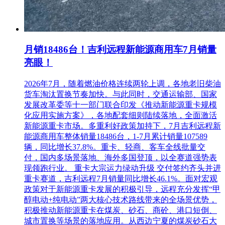
投标报价（万元）：27479.4196
第二名：中铁武汉电气化局集团有限公司
投标报价（万元）：27477.3359
月销18486台！吉利远程新能源商用车7月销量
东延伸工程通信、信号、综合监控、门禁、火灾自动报警、气
亮眼！
体灭火、自动售检票、站台门系统施工
2026年7月，随着燃油价格连续两轮上调，各地老旧柴油
第一名：中国铁建电气化局集团有限公司、
货车淘汰置换节奏加快。与此同时，交通运输部、国家
发展改革委等十一部门联合印发《推动新能源重卡规模
中铁建电气化局集团南方工程有限公司
化应用实施方案》，各地配套细则陆续落地，全面激活
投标报价（万元）：13857.8196
新能源重卡市场。多重利好政策加持下，7月吉利远程新
能源商用车整体销量18486台，1-7月累计销量107589
第二名：中国铁路通信信号上海工程局集团有限公司、
辆，同比增长37.8%。重卡、轻商、客车全线批量交
付，国内多场景落地、海外多国登顶，以全赛道强势表
中铁八局集团电务工程有限公司
现领跑行业。 重卡大宗运力绿动升级 交付签约齐头并进
重卡赛道，吉利远程7月销量同比增长46.1%。面对宏观
投标报价（万元）：13855.3917
政策对于新能源重卡发展的积极引导，远程充分发挥“甲
相关推荐：
轨道交通展展位预订
轨道交通展免费报名参观
醇电动+纯电动”两大核心技术路线带来的全场景优势，
积极推动新能源重卡在煤炭、砂石、商砼、港口短倒、
相关推荐：
中国轨道交通发展高峰论坛免费参会报名
城市置换等场景的落地应用。从西边宁夏的煤炭砂石大