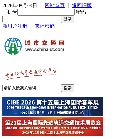
2026年08月09日
丨
网站首页
丨
返回旧版
手机号
密码
新用户注册
丨
忘记密码