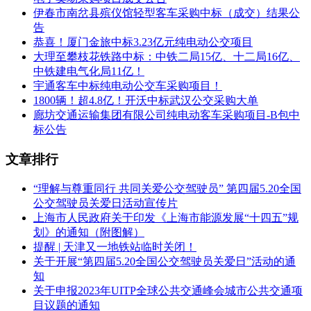
有运用库（一层17股道、二层17股道）、检修库（5股道）、
伊春市南岔县殡仪馆轻型客车采购中标（成交）结果公
镟轮库（1股道）、调机与工程车库（2股道）、试车线（1股
告
道）。车辆段单线铺轨总长22.113km，其中60kg/m钢轨铺轨长
恭喜！厦门金旅中标3.23亿元纯电动公交项目
1.929km，50kg/m钢轨铺轨长20.184km。共铺设道岔60组。铺
大理至攀枝花铁路中标：中铁二局15亿、十二局16亿、
设50kg/m钢轨7号单开道岔54组，50kg/m钢轨7号道岔5m间距
中铁建电气化局11亿！
交叉渡线5组，60kg/m钢轨9号单开道岔1组。 车辆类型为A型
宇通客车中标纯电动公交车采购项目！
车，车辆编组6节车，轴重160kN,，接触网供电。
1800辆！超4.8亿！开沃中标武汉公交采购大单
廊坊交通运输集团有限公司纯电动客车采购项目-B包中
中标信息
标公告
轨道施工1标
文章排行
第一中标候选人：中铁三局集团有限公司
“理解与尊重同行 共同关爱公交驾驶员” 第四届5.20全国
公交驾驶员关爱日活动宣传片
投标价格：23467.1166万元
上海市人民政府关于印发《上海市能源发展“十四五”规
第二中标候选人：中铁十九局集团有限公司
划》的通知（附图解）
提醒 | 天津又一地铁站临时关闭！
投标价格：23458.0063万元
关于开展“第四届5.20全国公交驾驶员关爱日”活动的通
知
关于申报2023年UITP全球公共交通峰会城市公共交通项
轨道施工2标
目议题的通知