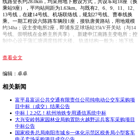
线路全长约28.0km，均采用地下敷设方式，共设车站18座（换
乘站9座），平均站间距为1.63km。与既有2、6、9、11、12、
13号线，在建14号线、机场联络线，规划27号线、曹奉线换
乘。一期工程设六陈路车辆段1座，接轨唐黄路站，用地规模
约34ha；设主变电所2座，即浦东足球场站35kV开关站（与14
号线、崇明线在金桥主所共享）、新建申江南路主变电所；控
制中心设于蒲汇塘调度指挥大楼。 轨道结构一般为：地下线
一般地段采用DTⅢ2-A型扣件预制轨道板整体道床（少量过渡
地段采用长枕或短枕现浇道床）；地下线中等减振地段采用压
查看全文
缩型减振扣件预制轨道板整体道床（少量过渡地段采用长枕或
短枕现浇道床）；地下线高等及特殊减振地段采用DTⅢ2-A型
扣件预制钢弹簧浮置板整体道床（特殊情况采用现浇钢弹簧浮
编辑：卓卓
置板道床）；道岔采用申通集团标准图系列60kg/m钢轨9号系
相关新闻
列单开道岔及交叉渡线，一般地段单开道岔轨下基础采用预制
道岔板整体道床、交叉渡线轨下基础采用预制道岔板及钢桁架
长轨枕相结合整体道床；减振道岔地段轨下基础采用隔离式
减
富平县富运公共交通有限责任公司纯电动公交车采购项
振垫
浮置板道床和钢弹簧浮置板道床；其他轨道附属设备主要
目中标（成交）结果公告
有挡车器、线路及行车标志和钢轨涂油器等。 车辆基地：六
中标丨2.2亿！杭州地铁专用通信系统中标
陈路车辆段接轨于唐黄路站，段址位于南六公路以东，川图路
大兴安岭韩家园林业局购置防火越野运兵客车采购项目
以南，川沙路以西，六陈路以北地块内，用地规模约34ha（其
中标公告
中改河用地4.6ha，车辆段用地29.4ha）。车辆段预留上盖开发
国家税务总局南阳市城乡一体化示范区税务局小型客车
条件，同时承担21号线车辆运用检修任务。 六陈路车辆段设
电子卖场采购项目成交公告