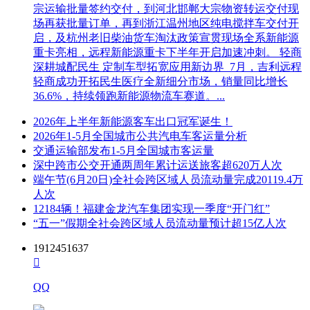
宗运输批量签约交付，到河北邯郸大宗物资转运交付现
场再获批量订单，再到浙江温州地区纯电搅拌车交付开
启，及杭州老旧柴油货车淘汰政策宣贯现场全系新能源
重卡亮相，远程新能源重卡下半年开启加速冲刺。 轻商
深耕城配民生 定制车型拓宽应用新边界 7月，吉利远程
轻商成功开拓民生医疗全新细分市场，销量同比增长
36.6%，持续领跑新能源物流车赛道。...
2026年上半年新能源客车出口冠军诞生！
2026年1-5月全国城市公共汽电车客运量分析
交通运输部发布1-5月全国城市客运量
深中跨市公交开通两周年累计运送旅客超620万人次
端午节(6月20日)全社会跨区域人员流动量完成20119.4万
人次
12184辆！福建金龙汽车集团实现一季度“开门红”
“五一”假期全社会跨区域人员流动量预计超15亿人次
1912451637

QQ