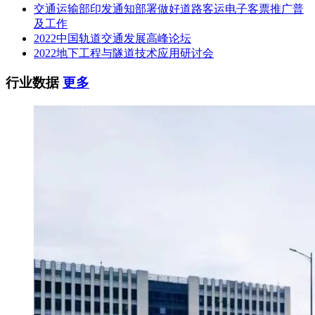
交通运输部印发通知部署做好道路客运电子客票推广普
第一名：中铁一局集团有限公司
及工作
2022中国轨道交通发展高峰论坛
投标报价（万元）：16768.9999
2022地下工程与隧道技术应用研讨会
第二名：中铁十一局集团有限公司
行业数据
更多
投标报价（万元）：16762.2068
供电系统及区间风水电施工
第一名：中国铁建电气化局集团有限公司
投标报价（万元）：68109.9254
第二名：中铁武汉电气化局集团有限公司
投标报价（万元）：68113.4
通信、信号、综合监控、门禁、火灾自动报警、气体灭火、自
动售检票、站台门系统施工
第一名：中国铁建电气化局集团有限公司