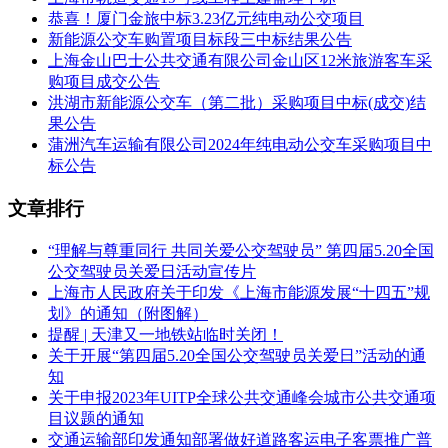
4）技术培训（包括设计联络、监造、首件验收和人员培训
恭喜！厦门金旅中标3.23亿元纯电动公交项目
等）；
新能源公交车购置项目标段三中标结果公告
上海金山巴士公共交通有限公司金山区12米旅游客车采
5）技术服务。
购项目成交公告
洪湖市新能源公交车（第二批）采购项目中标(成交)结
开标时间：2025-10-10 10:00
果公告
公示开始时间：2025-10-11 16:05
蒲洲汽车运输有限公司2024年纯电动公交车采购项目中
标公告
评标公示截止时间：2025-10-15 23:59
文章排行
中标候选第一名：株洲中车时代电气股份有限公司
“理解与尊重同行 共同关爱公交驾驶员” 第四届5.20全国
中标候选第二名：中车青岛四方车辆研究所有限公司
公交驾驶员关爱日活动宣传片
中标候选第三名：中车永济电机有限公司
上海市人民政府关于印发《上海市能源发展“十四五”规
划》的通知（附图解）
相关推荐：
轨道交通展展位预订
轨道交通展免费报名参观
提醒 | 天津又一地铁站临时关闭！
关于开展“第四届5.20全国公交驾驶员关爱日”活动的通
相关推荐：
中国轨道交通发展高峰论坛免费参会报名
知
关于申报2023年UITP全球公共交通峰会城市公共交通项
目议题的通知
交通运输部印发通知部署做好道路客运电子客票推广普