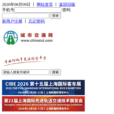
2026年08月09日
丨
网站首页
丨
返回旧版
手机号
密码
新用户注册
丨
忘记密码