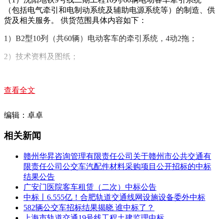
（包括电气牵引和电制动系统及辅助电源系统等）的制造、供
货及相关服务。 供货范围具体内容如下：
1）
B2型
10列（共60辆）电动客车的牵引系统，4动2拖；
2）技术资料及图纸；
3）技术培训（包括设计联络、监造、首件验收和人员培训
等）；
查看全文
4）技术服务。
编辑：卓卓
（2）沈阳地铁10号线工程（张沙布~丁香街）26列/156辆电动
客车牵引系统（包括电气牵引和电制动系统及辅助电源系统
相关新闻
等）的制造、供货及相关服务。
赣州华昇咨询管理有限责任公司关于赣州市公共交通有
1）B2型26列（共156辆）电动客车的牵引系统，4动2拖；
限责任公司公交车汽配件材料采购项目公开招标的中标
结果公告
2）备品备件、易损件/消耗性材料、专用维修工具及检测试验
广安门医院客车租赁（二次）中标公告
设备
中标丨6.555亿！合肥轨道交通线网设施设备委外中标
3）技术资料及图纸；
582辆公交车招标结果揭晓 谁中标了？
上海市轨道交通19号线工程土建监理中标