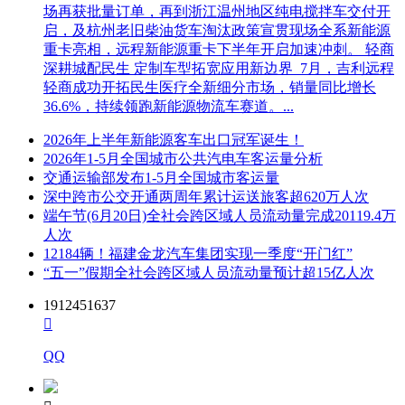
场再获批量订单，再到浙江温州地区纯电搅拌车交付开
启，及杭州老旧柴油货车淘汰政策宣贯现场全系新能源
重卡亮相，远程新能源重卡下半年开启加速冲刺。 轻商
深耕城配民生 定制车型拓宽应用新边界 7月，吉利远程
轻商成功开拓民生医疗全新细分市场，销量同比增长
36.6%，持续领跑新能源物流车赛道。...
2026年上半年新能源客车出口冠军诞生！
2026年1-5月全国城市公共汽电车客运量分析
交通运输部发布1-5月全国城市客运量
深中跨市公交开通两周年累计运送旅客超620万人次
端午节(6月20日)全社会跨区域人员流动量完成20119.4万
人次
12184辆！福建金龙汽车集团实现一季度“开门红”
“五一”假期全社会跨区域人员流动量预计超15亿人次
1912451637

QQ