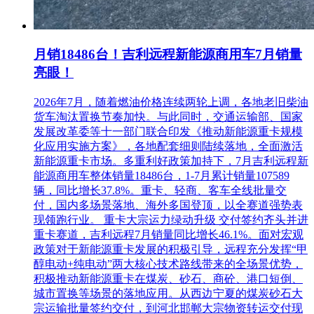
月销18486台！吉利远程新能源商用车7月销量
亮眼！
2026年7月，随着燃油价格连续两轮上调，各地老旧柴油
货车淘汰置换节奏加快。与此同时，交通运输部、国家
发展改革委等十一部门联合印发《推动新能源重卡规模
化应用实施方案》，各地配套细则陆续落地，全面激活
新能源重卡市场。多重利好政策加持下，7月吉利远程新
能源商用车整体销量18486台，1-7月累计销量107589
辆，同比增长37.8%。重卡、轻商、客车全线批量交
付，国内多场景落地、海外多国登顶，以全赛道强势表
现领跑行业。 重卡大宗运力绿动升级 交付签约齐头并进
重卡赛道，吉利远程7月销量同比增长46.1%。面对宏观
政策对于新能源重卡发展的积极引导，远程充分发挥“甲
醇电动+纯电动”两大核心技术路线带来的全场景优势，
积极推动新能源重卡在煤炭、砂石、商砼、港口短倒、
城市置换等场景的落地应用。从西边宁夏的煤炭砂石大
宗运输批量签约交付，到河北邯郸大宗物资转运交付现